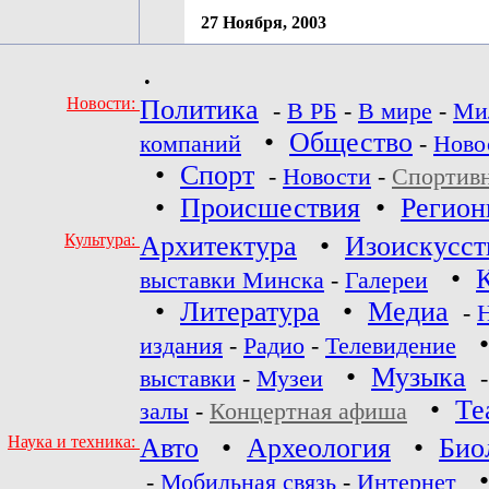
27 Ноября, 2003
•
Новости:
Политика
-
В РБ
-
В мире
-
Ми
•
Общество
компаний
-
Ново
•
Спорт
-
Новости
-
Спортив
•
Происшествия
•
Регио
Культура:
Архитектура
•
Изоискусст
•
выставки Минска
-
Галереи
•
Литература
•
Медиа
-
издания
-
Радио
-
Телевидение
•
Музыка
выставки
-
Музеи
•
Те
залы
-
Концертная афиша
Наука и техника:
Авто
•
Археология
•
Био
-
Мобильная связь
-
Интернет