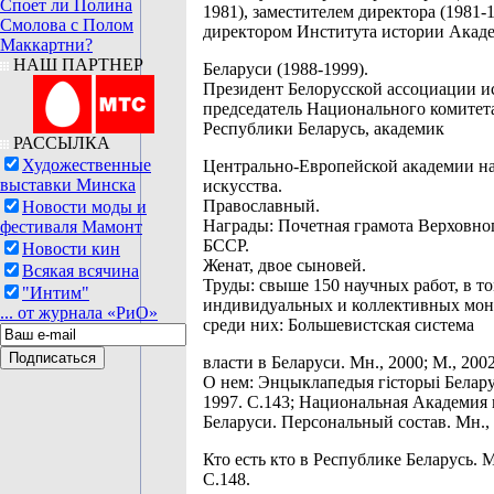
Споет ли Полина
1981), заместителем директора (1981-1
Смолова с Полом
директором Института истории Акад
Маккартни?
НАШ ПАРТНЕР
Беларуси (1988-1999).
Президент Белорусской ассоциации и
председатель Национального комитет
Республики Беларусь, академик
РАССЫЛКА
Художественные
Центрально-Европейской академии н
выставки Минска
искусства.
Православный.
Новости моды и
Награды: Почетная грамота Верховно
фестиваля Мамонт
БССР.
Новости кин
Женат, двое сыновей.
Всякая всячина
Труды: свыше 150 научных работ, в то
"Интим"
индивидуальных и коллективных мон
... от журнала «РиО»
среди них: Большевистская система
власти в Беларуси. Мн., 2000; М., 2002
О нем: Энцыклапедыя гісторыі Беларус
1997. С.143; Национальная Академия 
Беларуси. Персональный состав. Мн., 
Кто есть кто в Республике Беларусь. М
С.148.