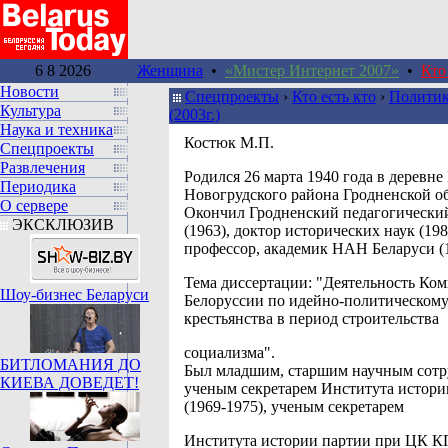
6 8 2026
Женщина
•
«Мистер Интернет 2007»
•
Кто
Новости
Спецпроекты
›
Кто есть кто
›
Политик
Культура
(2003г.)
Наука и техника
Костюк М.П.
Спецпроекты
Развлечения
Pодился 26 марта 1940 года в деревн
Периодика
Новогрудского района Гродненской об
О сервере
Окончил Гродненский педагогически
ЭКСКЛЮЗИВ
(1963), доктор исторических наук (198
профессор, академик НАН Беларуси (1
Тема диссертации: "Деятельность Ко
Шоу-бизнес Беларуси
Белоруссии по идейно-политическом
крестьянства в период строительства
социализма".
БИТЛОМАНИЯ ДО
Был младшим, старшим научным сотр
КИЕВА ДОВЕДЕТ!
ученым секретарем Института истор
(1969-1975), ученым секретарем
Института истории партии при ЦК КП