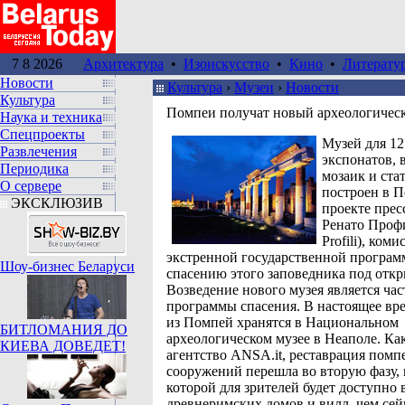
7 8 2026
Архитектура
•
Изоискусство
•
Кино
•
Литерату
Новости
Культура
›
Музеи
›
Новости
Культура
Помпеи получат новый археологичес
Наука и техника
Спецпроекты
Музей для 12
Развлечения
экспонатов, 
Периодика
мозаик и стат
О сервере
построен в П
ЭКСКЛЮЗИВ
проекте прес
Ренато Проф
Profili), коми
экстренной государственной програм
Шоу-бизнес Беларуси
спасению этого заповедника под отк
Возведение нового музея является ча
программы спасения. В настоящее вр
из Помпей хранятся в Национальном
БИТЛОМАНИЯ ДО
археологическом музее в Неаполе. Ка
КИЕВА ДОВЕДЕТ!
агентство ANSA.it, реставрация помп
сооружений перешла во вторую фазу,
которой для зрителей будет доступно 
древнеримских домов и вилл, чем сей