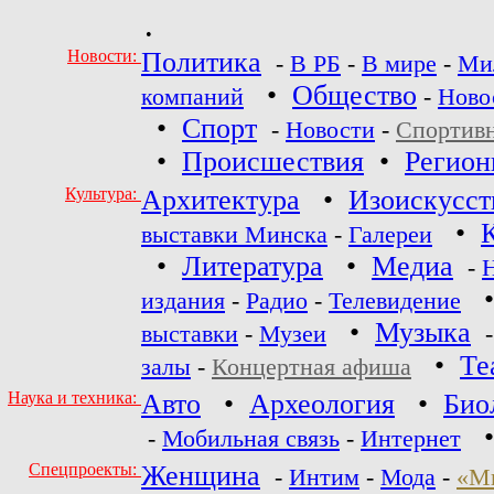
•
Новости:
Политика
-
В РБ
-
В мире
-
Ми
•
Общество
компаний
-
Ново
•
Спорт
-
Новости
-
Спортив
•
Происшествия
•
Регио
Культура:
Архитектура
•
Изоискусст
•
выставки Минска
-
Галереи
•
Литература
•
Медиа
-
издания
-
Радио
-
Телевидение
•
Музыка
выставки
-
Музеи
•
Те
залы
-
Концертная афиша
Наука и техника:
Авто
•
Археология
•
Био
-
Мобильная связь
-
Интернет
Спецпроекты:
Женщина
-
Интим
-
Мода
-
«М