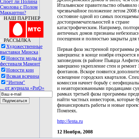
Споет ли Полина
Итальянское правительство объявило
Смолова с Полом
чрезвычайное положение летом 2008 г
Маккартни?
состояние одной из самых посещаемы
НАШ ПАРТНЕР
достопримечательностей в стране
катастрофическим. Например, полтор
античных домов признаны небезопас
посещения и полностью закрыты для 
РАССЫЛКА
Художественные
Первая фаза экстренной программы р
выставки Минска
завершена: в конце ноября откроется 
Новости моды и
заповедник (в районе Пьяцца Анфитеа
фестиваля Мамонт
завершено укрепление стен и ремонт 
Новости кин
фонтанов. Вскоре появится дополнит
Всякая всячина
освещение городских кварталов. Спе
"Интим"
комиссия начнет борьбу с неофициал
... от журнала «РиО»
и неавторизованными продавцами су
рамках третьей фазы программы пред
найти частных инвесторов, которые б
финансировать работы и новые проек
Помпеях.
http://lenta.ru
12 Ноября, 2008