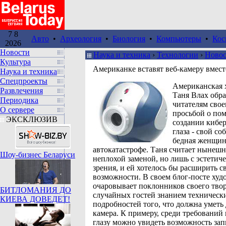
7 8
Авто
•
Археология
•
Биология
•
Компьютеры
•
Кос
2026
Новости
Наука и техника
›
Технологии
›
Ново
Культура
Американке вставят веб-камеру вмест
Наука и техника
Спецпроекты
Американская 
Развлечения
Таня Влах обра
Периодика
читателям свое
О сервере
просьбой о по
ЭКСКЛЮЗИВ
создании кибе
глаза - свой с
бедная женщин
автокатастрофе. Таня считает нынешн
Шоу-бизнес Беларуси
неплохой заменой, но лишь с эстетич
зрения, и ей хотелось бы расширить с
возможности. В своем блог-посте ху
очаровывает поклонников своего твор
БИТЛОМАНИЯ ДО
случайных гостей знанием техническ
КИЕВА ДОВЕДЕТ!
подробностей того, что должна уметь 
камера. К примеру, среди требований
глазу можно увидеть возможность зап