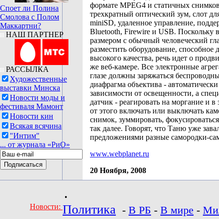
формате MPEG4 и статичных снимков
Споет ли Полина
трехкратный оптический зум, слот дл
Смолова с Полом
miniSD, удаленное управление, подде
Маккартни?
Bluetooth, Firewire и USB. Поскольку 
НАШ ПАРТНЕР
размером с обычный человеческий гл
разместить оборудование, способное 
высокого качества, речь идет о продв
же веб-камере. Все электронные агре
РАССЫЛКА
глазе должны заряжаться беспроводн
Художественные
диафрагма объектива - автоматически
выставки Минска
зависимости от освещенности, а спе
Новости моды и
датчик - реагировать на моргание и в
фестиваля Мамонт
от этого включать или выключать каме
Новости кин
снимок, зуммировать, фокусироваться
Всякая всячина
так далее. Говорят, что Таню уже зав
"Интим"
предложениями разные самородки-са
... от журнала «РиО»
www.webplanet.ru
20 Ноября, 2008
•
Новости:
Политика
-
В РБ
-
В мире
-
Ми