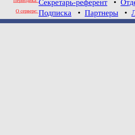
Периодика:
Секретарь-референт
•
Отд
О сервере:
Подписка
•
Партнеры
•