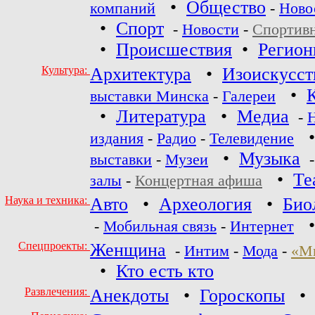
•
Общество
компаний
-
Ново
•
Спорт
-
Новости
-
Спортив
•
Происшествия
•
Регио
Культура:
Архитектура
•
Изоискусст
•
выставки Минска
-
Галереи
•
Литература
•
Медиа
-
издания
-
Радио
-
Телевидение
•
Музыка
выставки
-
Музеи
•
Те
залы
-
Концертная афиша
Наука и техника:
Авто
•
Археология
•
Био
-
Мобильная связь
-
Интернет
Спецпроекты:
Женщина
-
Интим
-
Мода
-
«М
•
Кто есть кто
Развлечения:
Анекдоты
•
Гороскопы