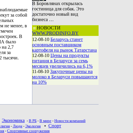
В Боровлянах открылась
гостиница для собак. Это
 наблюдаемые
достаточно новый вид
екут за собой
бизнеса …
ельных
м не менее, в
НОВОСТИ
тмечен
WWW.PRODINFO.BY
остроек. В
12-08-10
Беларусь станет
США было
основным поставщиком
 на 2,7
картофеля на рынок Татарстана
ля за
12-08-10
Цены на продукты
2 тысячи.
питания в Беларуси за семь
месяцев увеличились на 6,1%
11-08-10
Закупочные цены на
молоко в Беларуси повышаются
на 10%
•
Экономика
-
В РБ
-
В мире
-
Новости компаний
•
Спорт
елигия
-
Люди
-
Экология
тия
-
Спортивные сооружения