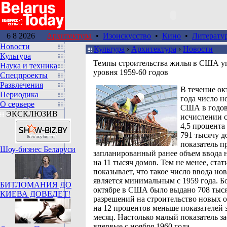
6 8 2026
Архитектура
•
Изоискусство
•
Кино
•
Литерату
Новости
Культура
›
Архитектура
›
Новости
Культура
Темпы строительства жилья в США у
Наука и техника
уровня 1959-60 годов
Спецпроекты
Развлечения
В течение ок
Периодика
года число н
О сервере
США в годо
ЭКСКЛЮЗИВ
исчислении с
4,5 процента
791 тысячу д
показатель 
Шоу-бизнес Беларуси
запланированный ранее объем ввода 
на 11 тысяч домов. Тем не менее, стат
показывает, что такое число ввода но
является минимальным с 1959 года. Бо
БИТЛОМАНИЯ ДО
октябре в США было выдано 708 тыс
КИЕВА ДОВЕДЕТ!
разрешений на строительство новых о
на 12 процентов меньше показателей
месяц. Настолько малый показатель з
впервые c ноября 1960 года.