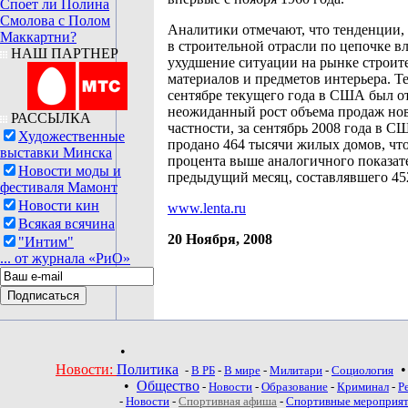
Споет ли Полина
Смолова с Полом
Аналитики отмечают, что тенденции,
Маккартни?
в строительной отрасли по цепочке вл
НАШ ПАРТНЕР
ухудшение ситуации на рынке строит
материалов и предметов интерьера. Те
сентябре текущего года в США был о
неожиданный рост объема продаж нов
РАССЫЛКА
частности, за сентябрь 2008 года в 
Художественные
продано 464 тысячи жилых домов, что
выставки Минска
процента выше аналогичного показате
Новости моды и
предыдущий месяц, составлявшего 45
фестиваля Мамонт
Новости кин
www.lenta.ru
Всякая всячина
20 Ноября, 2008
"Интим"
... от журнала «РиО»
•
Новости:
Политика
-
В РБ
-
В мире
-
Милитари
-
Социология
•
Общество
-
Новости
-
Образование
-
Криминал
-
Р
-
Новости
-
Спортивная афиша
-
Спортивные мероприя