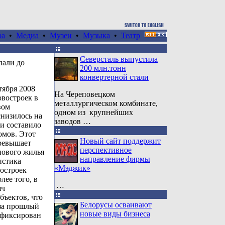
ра
•
Медиа
•
Музеи
•
Музыка
•
Театр
Северсталь выпустила
пали до
200 млн.тонн
конвертерной стали
тября 2008
На Череповецком
овостроек в
металлургическом комбинате,
вом
одном из крупнейших
низилось на
заводов …
 и составило
омов. Этот
Новый сайт поддержит
превышает
перспективное
нового жилья
направление фирмы
истика
«Мэджик»
востроек
лее того, в
…
яч
бъектов, что
Белорусы осваивают
 за прошлый
новые виды бизнеса
афиксирован