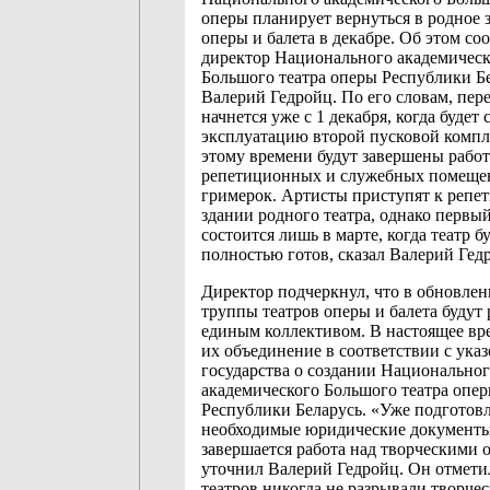
оперы планирует вернуться в родное з
оперы и балета в декабре. Об этом с
директор Национального академическ
Большого театра оперы Республики Б
Валерий Гедройц. По его словам, пер
начнется уже с 1 декабря, когда будет 
эксплуатацию второй пусковой компле
этому времени будут завершены рабо
репетиционных и служебных помеще
гримерок. Артисты приступят к репе
здании родного театра, однако первы
состоится лишь в марте, когда театр б
полностью готов, сказал Валерий Гед
Директор подчеркнул, что в обновле
труппы театров оперы и балета будут 
единым коллективом. В настоящее вр
их объединение в соответствии с ука
государства о создании Национально
академического Большого театра опер
Республики Беларусь. «Уже подготов
необходимые юридические документы
завершается работа над творческими 
уточнил Валерий Гедройц. Он отмети
театров никогда не разрывали творчес