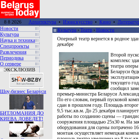
8 8 2026
Архитектура
•
Изоискусство
•
Кино
•
Литерату
Новости
Культура
›
Театр
›
Новoсти
Культура
Оперный театр вернется в родное зда
Наука и техника
декабре
Спецпроекты
Развлечения
Второй пуск
Периодика
комплекс зд
О сервере
театра оперы
ЭКСКЛЮЗИВ
Беларуси буд
эксплуатацию
текущего год
сообщил зам
Шоу-бизнес Беларуси
премьер-министра Беларуси Александ
По его словам, первый пусковой ком
сдан в прошлом году. Площадь второг
9,5 тыс.кв.м. До 25 декабря планируе
БИТЛОМАНИЯ ДО
работы по созданию сцены — гранди
КИЕВА ДОВЕДЕТ!
сооружения площадью 25х30 м. На за
оборудования для сцены потрачено 16,
монтаж осуществляет немецкая компа
площадь театра увеличена на 8 тыс.кв