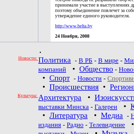
принимали участие в выступлениях др
поэтому объединение повлечет за собо
утверждение единого руководителя.
http://www.belta.by
24 Ноября, 2008
•
Новости:
Политика
-
В РБ
-
В мире
-
Ми
•
Общество
компаний
-
Ново
•
Спорт
-
Новости
-
Спортив
•
Происшествия
•
Регио
Культура:
Архитектура
•
Изоискусст
•
выставки Минска
-
Галереи
•
Литература
•
Медиа
-
издания
-
Радио
-
Телевидение
•
Музыка
выставки
-
Музеи