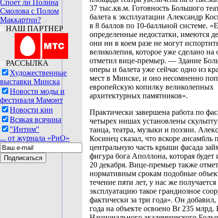
Споет ли Полина
37 тыс.кв.м. Готовность Большого теа
Смолова с Полом
балета к эксплуатации Александр Ко
Маккартни?
в 8 баллов по 10-балльной системе. «
НАШ ПАРТНЕР
определенные недостатки, имеются д
они ни в коем разе не могут испортит
великолепия, которое уже сделано на 
отметил вице-премьер. — Здание Бол
РАССЫЛКА
оперы и балета уже сейчас одно из к
Художественные
мест в Минске, и оно несомненно по
выставки Минска
европейскую копилку великолепных
Новости моды и
архитектурных памятников».
фестиваля Мамонт
Новости кин
Практически завершена работа по фас
Всякая всячина
четырех нишах установлены скульпт
"Интим"
танца, театра, музыки и поэзии. Алек
... от журнала «РиО»
Косинец сказал, что вскоре ансамбль 
центральную часть крыши фасада зай
фигура бога Аполлона, которая будет 
20 декабря. Вице-премьер также отмет
нормативным срокам подобные объект
течение пяти лет, у нас же получается 
эксплуатацию такое грандиозное соо
фактически за три года». Он добавил, 
года на объекте освоено Br 235 млрд.
Национального академического Больш