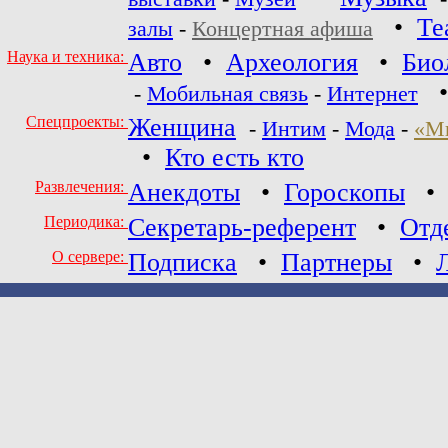
•
Те
залы
-
Концертная афиша
Наука и техника:
Авто
•
Археология
•
Био
-
Мобильная связь
-
Интернет
Спецпроекты:
Женщина
-
Интим
-
Мода
-
«М
•
Кто есть кто
Развлечения:
Анекдоты
•
Гороскопы
Периодика:
Секретарь-референт
•
Отд
О сервере:
Подписка
•
Партнеры
•