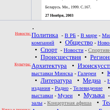
Беларусь. Мн., 1999. С.167.
27 Ноября, 2003
•
Новости:
Политика
-
В РБ
-
В мире
-
Ми
•
Общество
компаний
-
Ново
•
Спорт
-
Новости
-
Спортив
•
Происшествия
•
Регио
Культура:
Архитектура
•
Изоискусст
•
выставки Минска
-
Галереи
•
Литература
•
Медиа
-
издания
-
Радио
-
Телевидение
•
Музыка
выставки
-
Музеи
•
Те
залы
-
Концертная афиша
Наука и техника: