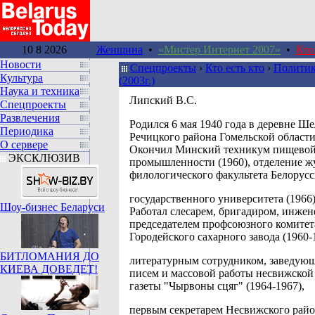
10 8 2026
Женщина
•
«Мистер Интернет 2007»
•
Кто
Новости
Спецпроекты
›
Кто есть кто
›
Политик
Культура
(2003г.)
Наука и техника
Липский В.С.
Спецпроекты
Развлечения
Родился 6 мая 1940 года в деревне Ш
Периодика
Речицкого района Гомельской области
О сервере
Окончил Минский техникум пищево
ЭКСКЛЮЗИВ
промышленности (1960), отделение 
филологического факультета Белорусс
государственного университета (1966)
Шоу-бизнес Беларуси
Работал слесарем, бригадиром, инжен
председателем профсоюзного комитет
Городейского сахарного завода (1960-
БИТЛОМАНИЯ ДО
литературным сотрудником, заведую
КИЕВА ДОВЕДЕТ!
писем и массовой работы несвижской
газеты "Чырвоны сцяг" (1964-1967),
первым секретарем Несвижского рай