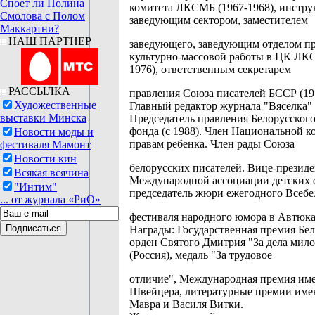
Споет ли Полина
комитета ЛКСМБ (1967-1968), инстру
Смолова с Полом
заведующим сектором, заместителем
Маккартни?
НАШ ПАРТНЕР
заведующего, заведующим отделом п
культурно-массовой работы в ЦК ЛК
1976), ответственным секретарем
РАССЫЛКА
правления Союза писателей БССР (19
Художественные
Главный редактор журнала "Вясёлка" (
выставки Минска
Председатель правления Белорусского
фонда (с 1988). Член Национальной к
Новости моды и
правам ребенка. Член рады Союза
фестиваля Мамонт
Новости кин
белорусских писателей. Вице-президе
Всякая всячина
Международной ассоциации детских 
"Интим"
председатель жюри ежегодного Всебе
... от журнала «РиО»
фестиваля народного юмора в Автюка
Награды: Государственная премия Бел
орден Святого Дмитрия "За дела мил
(Россия), медаль "За трудовое
отличие", Международная премия им
Швейцера, литературные премии име
Мавра и Василя Витки.