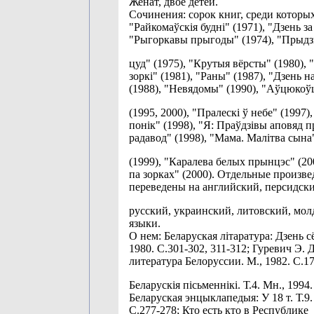
Женат, двое детей.
Сочинения: сорок книг, среди которы
"Райкомаўскія будні" (1971), "Дзень за
"Рыгоркавы прыгоды" (1974), "Прыдз
цуд" (1975), "Крутыя вёрсты" (1980), 
зоркі" (1981), "Раны" (1987), "Дзень 
(1988), "Невядомы" (1990), "Аўцюко
(1995, 2000), "Пралескі ў небе" (1997)
понік" (1998), "Я: Праўдзівы аповяд п
радавод" (1998), "Мама. Малітва сына
(1999), "Каралева белых прынцэс" (20
па зорках" (2000). Отдельные произв
переведены на английский, персидски
русский, украинский, литовский, мо
языки.
О нем: Беларуская літаратура: Дзень с
1980. С.301-302, 311-312; Гуревич Э. 
литература Белоруссии. М., 1982. С.17
Беларускія пісьменнікі. Т.4. Мн., 1994.
Беларуская энцыклапедыя: У 18 т. Т.9.
С.277-278; Кто есть кто в Республике