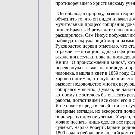
противоречащего христианскому уче
"Он наблюдал природу, развил теори
объяснить то, что он видел и начал до
мучительный процесс собирания доказ
пишет Браун. - В результате наше по
расширилось. Сам Иисус побуждал л
наблюдать окружающий мир и размыш
Руководство церкви отметило, что ста
отражает ее позицию, однако официа
заявления все-таки пока не последова
Книга "О происхождении видов", кот
перевернула взгляды на природу и п
человека, вышла в свет в 1859 году. 
хорошо понимал, что публикация его
вызовет недовольство многих верующ
собирался молчать: "Думаю, не найдет
которому не хотелось бы огласить рез
работы, поглотившей все силы его и 
Я не нахожу вреда в своей книге: слу
неверные взгляды, их вскорости полн
опровергнут другие ученые. Уверен, 
можно познать, лишь одолев все прев
судьбы". Чарльз Роберт Дарвин родил
1809 года в небольшом английском го