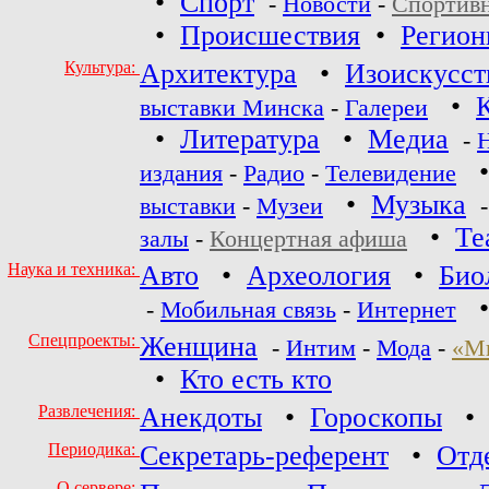
•
Спорт
-
Новости
-
Спортив
•
Происшествия
•
Регио
Культура:
Архитектура
•
Изоискусст
•
выставки Минска
-
Галереи
•
Литература
•
Медиа
-
издания
-
Радио
-
Телевидение
•
Музыка
выставки
-
Музеи
•
Те
залы
-
Концертная афиша
Наука и техника:
Авто
•
Археология
•
Био
-
Мобильная связь
-
Интернет
Спецпроекты:
Женщина
-
Интим
-
Мода
-
«М
•
Кто есть кто
Развлечения:
Анекдоты
•
Гороскопы
Периодика:
Секретарь-референт
•
Отд
О сервере: