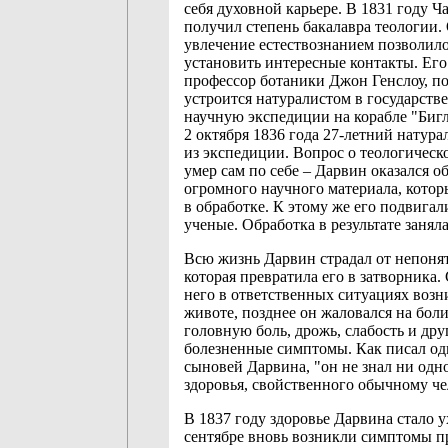
себя духовной карьере. В 1831 году Ч
получил степень бакалавра теологии.
увлечение естествознанием позволил
установить интересные контакты. Его
профессор ботаники Джон Генслоу, п
устроится натуралистом в государст
научную экспедиции на корабле "Бигл
2 октября 1836 года 27-летний натура
из экспедиции. Вопрос о теологическ
умер сам по себе – Дарвин оказался о
огромного научного материала, кото
в обработке. К этому же его подвигал
ученые. Обработка в результате заняла
Всю жизнь Дарвин страдал от непоня
которая превратила его в затворника. 
него в ответственных ситуациях возн
животе, позднее он жаловался на боли
головную боль, дрожь, слабость и дру
болезненные симптомы. Как писал од
сыновей Дарвина, "он не знал ни одн
здоровья, свойственного обычному че
В 1837 году здоровье Дарвина стало у
сентябре вновь возникли симптомы 