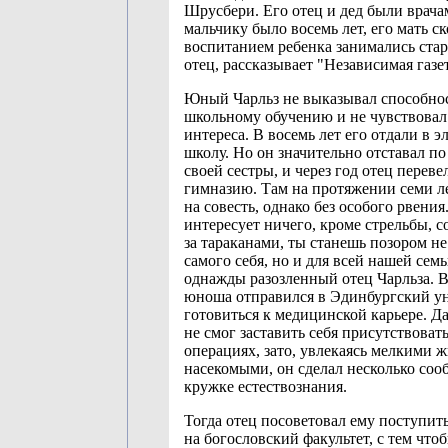
Шрусбери. Его отец и дед были врача
мальчику было восемь лет, его мать ск
воспитанием ребенка занимались стар
отец, рассказывает "Независимая газет
Юный Чарльз не выказывал способно
школьному обучению и не чувствовал
интереса. В восемь лет его отдали в 
школу. Но он значительно отставал по
своей сестры, и через год отец перевел
гимназию. Там на протяжении семи л
на совесть, однако без особого рвения
интересует ничего, кроме стрельбы, с
за тараканами, ты станешь позором не
самого себя, но и для всей нашей семь
однажды разозленный отец Чарльза. 
юноша отправился в Эдинбургский ун
готовиться к медицинской карьере. Д
не смог заставить себя присутствовать
операциях, зато, увлекаясь мелкими
насекомыми, он сделал несколько со
кружке естествознания.
Тогда отец посоветовал ему поступит
на богословский факультет, с тем что