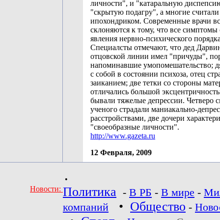
личности", и "катаральную диспепсию
"скрытую подагру", а многие считали
ипохондриком. Современные врачи вс
склоняются к тому, что все симптомы 
явления нервно-психического порядка
Специалсты отмечают, что дед Дарви
отцовской линии имел "причуды", по
напоминавшие умопомешательство; д
с собой в состоянии психоза, отец ст
заиканием; две тетки со стороны мате
отличались большой эксцентричностью
бывали тяжелые депрессии. Четверо 
ученого страдали маниакально-депр
расстройствами, две дочери характери
"своеобразные личности".
http://www.gazeta.ru
12 Февраля, 2009
•
Новости:
Политика
-
В РБ
-
В мире
-
Ми
•
Общество
компаний
-
Ново