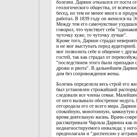
болезни. Дарвин отказался от поста с
геологического общества, от всячески
бесед, но тем не менее много и проду
работал. В 1839 году он женился на 
Между тем его самочувствие ухудшал
говорил, что чувствует себя "одинаков
чуточку хуже, то чуточку лучше".
Кроме того, Дарвин страдал невероят
и не мог выступать перед аудиторией
мог позволить себе и общение с друз
гостей, так как страдал от перевозбуж
"последствием этого были припадки 
дрожи и рвота". В дальнейшем Дарви
дом без сопровождения жены.
Болезнь определила весь строй его жи
был установлен строжайший распоряд
следовали все члены семьи. Малейше
от него вызывало обострение недуга. 
отгородила его от всего мира. Дарвин
спокойную, монотонную, замкнутую и
время деятельную жизнь. Врачи-совр
рассматривали Чарльза Дарвина как 
недиагностируемого инвалида; у него
предполагали и "диспепсию у аггра