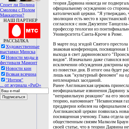
теория Дарвина никогда не подвергал
Споет ли Полина
официальному осуждению со стороны
Смолова с Полом
католической церкви. "Я утверждаю, 
Маккартни?
эволюции есть место в христианской т
НАШ ПАРТНЕР
согласился с ним Джузеппе Танцелла
профессор теологии из понтификальн
Университета Санта-Кроче в Риме.
РАССЫЛКА
В марте под эгидой Святого престола
Художественные
знаковая конференция, посвященная 
выставки Минска
выхода в свет дарвиновского "Проис
Новости моды и
видов". Изначально даже ставился во
фестиваля Мамонт
исключении обсуждения доктрины кр
Новости кин
из повестки дня. В итоге она будет ра
Всякая всячина
лишь как "культурный феномен" на о
"Интим"
непленарных заседаний.
... от журнала «РиО»
Ранее Англиканская церковь принесл
неофициальные извинения Дарвину з
"неправильную реакцию" на его эво
теорию, напоминает "Независимая газ
преддверии юбилея на официальном с
Англиканской церкви появилась нова
посвященная ученому. Глава отдела ц
общественным связям Малколм Браун 
своей статье, что в теории Дарвина н