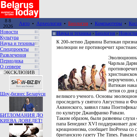
8 8
Авто
•
Археология
•
Биология
•
Компьютеры
•
Кос
2026
Новости
Наука и техника
›
Биология
›
Новости
Культура
К 200-летию Дарвина Ватикан признал
Наука и техника
эволюции не противоречит христианс
Спецпроекты
Развлечения
Эволюционна
Периодика
Чарльза Дарв
О сервере
противоречи
ЭКСКЛЮЗИВ
христианско
вероучению, 
Ватикан нака
летия со дня
Шоу-бизнес Беларуси
великого ученого. Основы эволюцио
проследить у святого Августина и Ф
Аквинского, заявил глава Понтификал
по культуре Джанфранко Равази.
БИТЛОМАНИЯ ДО
Таким образом, были развеяны слухи о
КИЕВА ДОВЕДЕТ!
папа Бенедикт XVI поддерживает до
креационизма, сообщает InoPressa со 
британскую газету The Times. Равази 