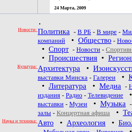
24 Марта, 2009
•
Новости:
Политика
-
В РБ
-
В мире
-
Ми
•
Общество
компаний
-
Ново
•
Спорт
-
Новости
-
Спортив
•
Происшествия
•
Регио
Культура:
Архитектура
•
Изоискусст
•
выставки Минска
-
Галереи
•
Литература
•
Медиа
-
издания
-
Радио
-
Телевидение
•
Музыка
выставки
-
Музеи
•
Те
залы
-
Концертная афиша
Наука и техника:
Авто
•
Археология
•
Био