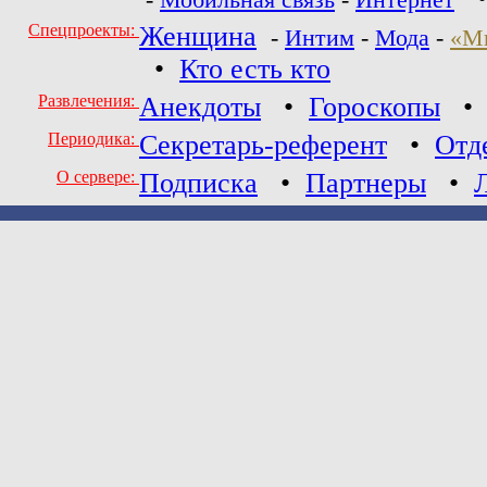
-
Мобильная связь
-
Интернет
Спецпроекты:
Женщина
-
Интим
-
Мода
-
«М
•
Кто есть кто
Развлечения:
Анекдоты
•
Гороскопы
Периодика:
Секретарь-референт
•
Отд
О сервере:
Подписка
•
Партнеры
•