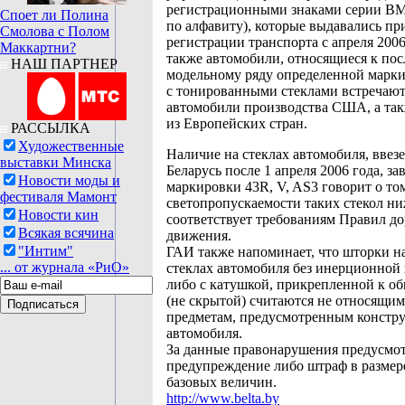
регистрационными знаками серии ВМ,
Споет ли Полина
по алфавиту), которые выдавались пр
Смолова с Полом
регистрации транспорта с апреля 2006
Маккартни?
также автомобили, относящиеся к по
НАШ ПАРТНЕР
модельному ряду определенной марки
с тонированными стеклами встречают
автомобили производства США, а так
из Европейских стран.
РАССЫЛКА
Художественные
Наличие на стеклах автомобиля, ввез
выставки Минска
Беларусь после 1 апреля 2006 года, за
Новости моды и
маркировки 43R, V, AS3 говорит о том
фестиваля Мамонт
светопропускаемости таких стекол ни
Новости кин
соответствует требованиям Правил д
Всякая всячина
движения.
"Интим"
ГАИ также напоминает, что шторки н
... от журнала «РиО»
стеклах автомобиля без инерционной
либо с катушкой, прикрепленной к о
(не скрытой) считаются не относящим
предметам, предусмотренным констр
автомобиля.
За данные правонарушения предусмо
предупреждение либо штраф в размере
базовых величин.
http://www.belta.by