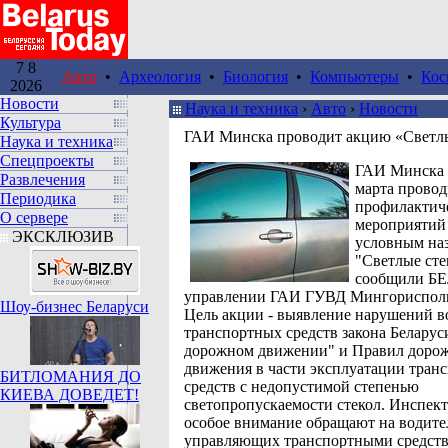
7 8
Авто
•
Археология
•
Биология
•
Компьютеры
•
Кос
2026
Новости
Наука и техника
›
Авто
›
Новости
Культура
ГАИ Минска проводит акцию «Светлы
Наука и техника
Спецпроекты
ГАИ Минска с
Развлечения
марта провод
Периодика
профилактич
О сервере
мероприятий
ЭКСКЛЮЗИВ
условным на
"Светлые сте
сообщили Б
управлении ГАИ ГУВД Мингориспол
Шоу-бизнес Беларуси
Цель акции - выявление нарушений 
транспортных средств закона Беларус
дорожном движении" и Правил доро
движения в части эксплуатации тран
БИТЛОМАНИЯ ДО
средств с недопустимой степенью
КИЕВА ДОВЕДЕТ!
светопропускаемости стекол. Инспек
особое внимание обращают на водите
управляющих транспортными средств