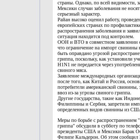
страны. Однако, по всей видимости, 
Мексики случаи заболевания не носят
серьезный характер.
Райан высоко оценил работу, проведе
европейских странах по профилактик
распространения заболевания и заявил
ситуация находится под контролем.
ООН и ВТО в совместном заявлении 
что ограничение на импорт свинины 
быть оправдано угрозой распростран
гриппа, поскольку, как установили уч
H1N1 не передается через употреблен
свиного мяса.
Заявление международных организац
после того, как Китай и Россия, осно
потребители американской свинины, 
ввоз из-за угрозы свиного гриппа.
Другие государства, такие как Индоне
Филиппины и Сербия, запретили имп
определенных видов свинины из СШ
Меры по борьбе с распространением 
гриппа" обсудили в субботу по телеф
президенты США и Мексики Барак О
Фелипе Кальдерон. Об этом сообщил 