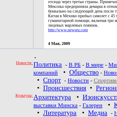
отсюда через третьи страны. Примечат
Мексика предприняла демарш в отн
буквально на следующий день после то
Китая в Мехико прибыл самолет с 45
гуманитарной помощи, включая три 
лицевых марлевых повязок.
http://www.newsru.com
4 Мая, 2009
•
Новости:
Политика
-
В РБ
-
В мире
-
Ми
•
Общество
компаний
-
Ново
•
Спорт
-
Новости
-
Спортив
•
Происшествия
•
Регио
Культура:
Архитектура
•
Изоискусст
•
выставки Минска
-
Галереи
•
Литература
•
Медиа
-