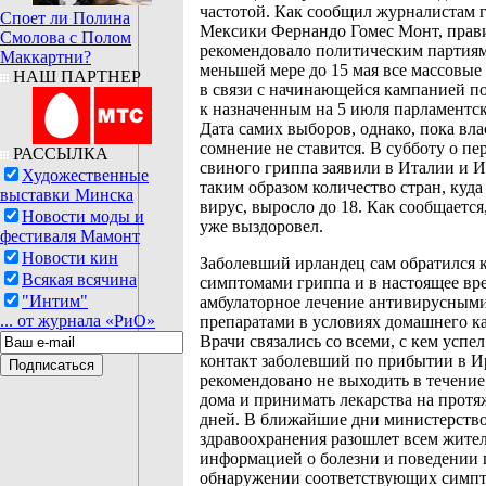
частотой. Как сообщил журналистам 
Споет ли Полина
Мексики Фернандо Гомес Монт, прав
Смолова с Полом
рекомендовало политическим партиям
Маккартни?
меньшей мере до 15 мая все массовые
НАШ ПАРТНЕР
в связи с начинающейся кампанией п
к назначенным на 5 июля парламентс
Дата самих выборов, однако, пока вл
сомнение не ставится. В субботу о пе
РАССЫЛКА
свиного гриппа заявили в Италии и 
Художественные
таким образом количество стран, куда
выставки Минска
вирус, выросло до 18. Как сообщается
Новости моды и
уже выздоровел.
фестиваля Мамонт
Новости кин
Заболевший ирландец сам обратился к
Всякая всячина
симптомами гриппа и в настоящее вр
"Интим"
амбулаторное лечение антивирусным
... от журнала «РиО»
препаратами в условиях домашнего к
Врачи связались со всеми, с кем успел
контакт заболевший по прибытии в 
рекомендовано не выходить в течение
дома и принимать лекарства на протя
дней. В ближайшие дни министерств
здравоохранения разошлет всем жител
информацией о болезни и поведении 
обнаружении соответствующих симпт