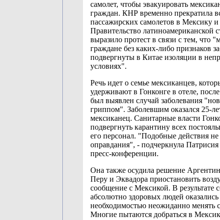
самолет, чтобы эвакуировать мексика
граждан. КНР временно прекратила в
пассажирских самолетов в Мексику и
Правительство латиноамериканской 
выразило протест в связи с тем, что 
граждане без каких-либо признаков з
подвергнуты в Китае изоляции в не
условиях".
Речь идет о семье мексиканцев, котор
удерживают в Гонконге в отеле, после 
был выявлен случай заболевания "но
гриппом". Заболевшим оказался 25-л
мексиканец. Санитарные власти Гонк
подвергнуть карантину всех постояль
его персонал. "Подобные действия н
оправдания", - подчеркнула Патрисия
пресс-конференции.
Она также осудила решение Аргентин
Перу и Эквадора приостановить возд
сообщение с Мексикой. В результате 
абсолютно здоровых людей оказались
необходимостью неожиданно менять 
Многие пытаются добраться в Мексик