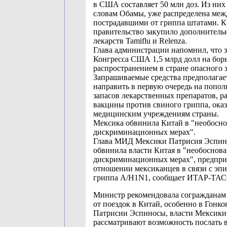
в США составляет 50 млн доз. Из них 
словам Обамы, уже распределена меж
пострадавшими от гриппа штатами. К
правительство закупило дополнительн
лекарств Tamiflu и Relenza.
Глава администрации напомнил, что 
Конгресса США 1,5 млрд долл на борь
распространением в стране опасного 
Запрашиваемые средства предполагае
направить в первую очередь на попо
запасов лекарственных препаратов, р
вакцины против свиного гриппа, ока
медицинским учреждениям страны.
Мексика обвинила Китай в "необосн
дискриминационных мерах".
Глава МИД Мексики Патрисия Эспино
обвинила власти Китая в "необоснов
дискриминационных мерах", предпри
отношении мексиканцев в связи с эп
гриппа A/H1N1, сообщает ИТАР-ТАС
Министр рекомендовала согражданам 
от поездок в Китай, особенно в Гонко
Патрисии Эспиносы, власти Мексики
рассматривают возможность послать 