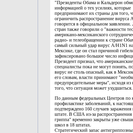
"Президенты Обама и Кальдерон обм
информацией о тех усилиях, которые
предпринимают их страны для того, 
ограничить распространение вируса А
говорится в официальном заявлении.
стран также говорили о "важности те
американо-мексиканского сотрудничес
радио- и телеобращении к стране Обам
самый сильный удар вирус А/H1N1 на
Мексике, где он стал причиной гибел
зафиксировано большое число инфиц
Президент признал, что американские
специалисты пока не могут понять, 
вирус не столь опасный, как в Мексик
его словам, власти принимают "необ
предупредительные меры", исходя из 
того, что ситуация может ухудшиться.
По данным федеральных Центров по 
профилактике заболеваний, к настоя
подтверждено 160 случаев заражения 
штате. В США из-за распространения
гриппа" временно закрыты уже свыше
школ в 18 штатах.
Стратегический запас антигриппозны