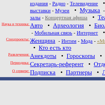
издания
-
Радио
-
Телевидение
•
Музыка
выставки
-
Музеи
•
Те
залы
-
Концертная афиша
Наука и техника:
Авто
•
Археология
•
Био
-
Мобильная связь
-
Интернет
Спецпроекты:
Женщина
-
Интим
-
Мода
-
«М
•
Кто есть кто
Развлечения:
Анекдоты
•
Гороскопы
Периодика:
Секретарь-референт
•
Отд
О сервере:
Подписка
•
Партнеры
•