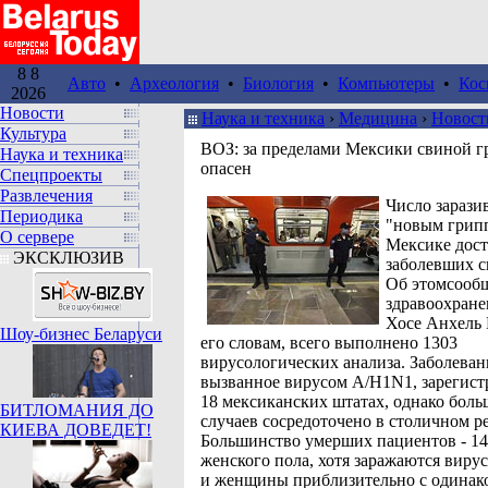
8 8
Авто
•
Археология
•
Биология
•
Компьютеры
•
Кос
2026
Новости
Наука и техника
›
Медицина
›
Новост
Культура
ВОЗ: за пределами Мексики свиной г
Наука и техника
опасен
Спецпроекты
Развлечения
Число зарази
Периодика
"новым грип
О сервере
Мексике дост
ЭКСКЛЮЗИВ
заболевших с
Об этомсооб
здравоохране
Хосе Анхель 
Шоу-бизнес Беларуси
его словам, всего выполнено 1303
вирусологических анализа. Заболеван
вызванное вирусом A/H1N1, зарегист
18 мексиканских штатах, однако бол
БИТЛОМАНИЯ ДО
случаев сосредоточено в столичном р
КИЕВА ДОВЕДЕТ!
Большинство умерших пациентов - 14 
женского пола, хотя заражаются вир
и женщины приблизительно с одинак