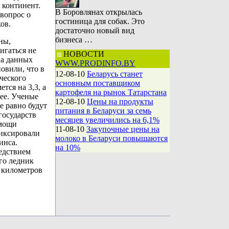
континент.
В Боровлянах открылась
вопрос о
гостиница для собак. Это
ов.
достаточно новый вид
бизнеса …
ны,
игаться не
НОВОСТИ
на данных
WWW.PRODINFO.BY
овили, что в
12-08-10
Беларусь станет
ческого
основным поставщиком
тся на 3,3, а
картофеля на рынок Татарстана
нее. Ученые
12-08-10
Цены на продукты
е равно будут
питания в Беларуси за семь
государств
месяцев увеличились на 6,1%
омощи
11-08-10
Закупочные цены на
иксировали
молоко в Беларуси повышаются
инса.
на 10%
ледствием
го ледник
 километров