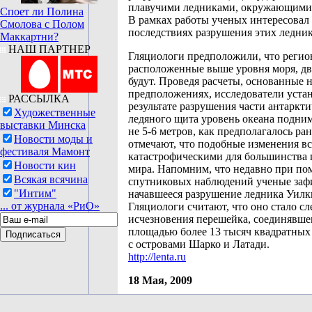
плавучими ледниками, окружающими 
Споет ли Полина
В рамках работы ученых интересовал 
Смолова с Полом
последствиях разрушения этих ледник
Маккартни?
НАШ ПАРТНЕР
Гляциологи предположили, что регио
расположенные выше уровня моря, дв
будут. Проведя расчеты, основанные 
предположениях, исследователи устан
РАССЫЛКА
результате разрушения части антаркти
Художественные
ледяного щита уровень океана подниме
выставки Минска
не 5-6 метров, как предполагалось ра
Новости моды и
отмечают, что подобные изменения вс
фестиваля Мамонт
катастрофическими для большинства 
Новости кин
мира. Напомним, что недавно при п
Всякая всячина
спутниковых наблюдений ученые заф
"Интим"
начавшееся разрушение ледника Уилк
... от журнала «РиО»
Гляциологи считают, что оно стало с
исчезновения перешейка, соединявше
площадью более 13 тысяч квадратных
с островами Шарко и Латади.
http://lenta.ru
18 Мая, 2009