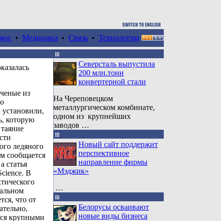
мос
•
Медицина
•
Связь
•
Технологии
Северсталь выпустила
казалась
200 млн.тонн
конвертерной стали
ченые из
На Череповецком
го
металлургическом комбинате,
 установили,
одном из крупнейших
ь, которую
заводов …
 таяние
сти
Новый сайт поддержит
ого ледяного
перспективное
ом сообщается
направление фирмы
а статья
«Мэджик»
cience. В
ктического
…
тальном
ся, что от
Белорусы осваивают
ательно,
новые виды бизнеса
тся крупными