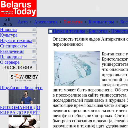
6 8
Авто
•
Археология
•
Биология
•
Компьютеры
•
Кос
2026
Новости
Наука и техника
›
Биология
›
Новости
Культура
Опасность таяния льдов Антарктики о
Наука и техника
переоцененной
Спецпроекты
Развлечения
Британские у
Периодика
Бристольско
О сервере
университета
ЭКСКЛЮЗИВ
что опасност
представляет
восточной ча
антарктическ
Шоу-бизнес Беларуси
щита может быть переоценена. Об эт
в пресс-релизе на сайте университета, 
исследователей появилась в журнале S
настоящее время большая часть антар
БИТЛОМАНИЯ ДО
ледяного щита покоится на континен
КИЕВА ДОВЕДЕТ!
шельфе и небольших островах. Считает
быстрого сползания в океан (а, следов
разрушения и таяния) щит удерживае