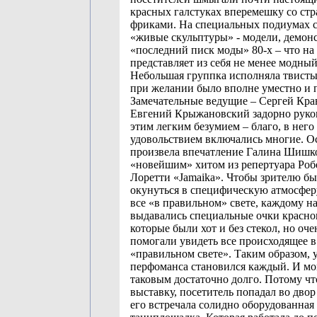
красных галстуках вперемешку со ст
фриками. На специальных подиумах 
«живые скульптуры» - модели, демо
«последний писк моды» 80-х – что на
представляет из себя не менее модны
Небольшая группка исполняла твисты
при желании было вполне уместно и 
Замечательные ведущие – Сергей Кра
Евгений Крыжановский задорно руко
этим легким безумием – благо, в него 
удовольствием включались многие. О
произвела впечатление Галина Шишко
«новейшим» хитом из репертуара Роб
Лоретти «Jamaika». Чтобы зрителю бы
окунуться в специфическую атмосфер
все «в правильном» свете, каждому на
выдавались специальные очки красног
которые были хот и без стекол, но оче
помогали увидеть все происходящее в
«правильном свете». Таким образом, 
перфоманса становился каждый. И мог
таковым достаточно долго. Потому чт
выставку, посетитель попадал во двор 
его встречала солидно оборудованная