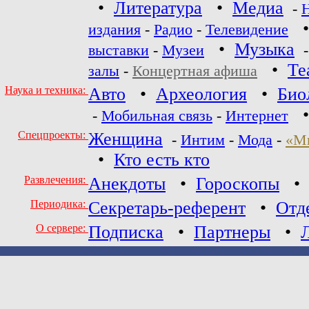
•
Литература
•
Медиа
-
издания
-
Радио
-
Телевидение
•
Музыка
выставки
-
Музеи
•
Те
залы
-
Концертная афиша
Наука и техника:
Авто
•
Археология
•
Био
-
Мобильная связь
-
Интернет
Спецпроекты:
Женщина
-
Интим
-
Мода
-
«М
•
Кто есть кто
Развлечения:
Анекдоты
•
Гороскопы
Периодика:
Секретарь-референт
•
Отд
О сервере:
Подписка
•
Партнеры
•