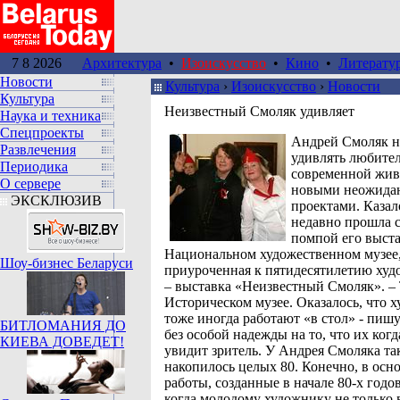
7 8 2026
Архитектура
•
Изоискусство
•
Кино
•
Литерату
Новости
Культура
›
Изоискусство
›
Новости
Культура
Неизвестный Смоляк удивляет
Наука и техника
Спецпроекты
Андрей Смоляк н
Развлечения
удивлять любите
Периодика
современной жи
О сервере
новыми неожид
ЭКСКЛЮЗИВ
проектами. Казал
недавно прошла 
помпой его выста
Национальном художественном музее
Шоу-бизнес Беларуси
приуроченная к пятидесятилетию худ
– выставка «Неизвестный Смоляк». – 
Историческом музее. Оказалось, что 
тоже иногда работают «в стол» - пиш
БИТЛОМАНИЯ ДО
без особой надежды на то, что их когд
КИЕВА ДОВЕДЕТ!
увидит зритель. У Андрея Смоляка та
накопилось целых 80. Конечно, в осн
работы, созданные в начале 80-х годо
когда молодому художнику не только 