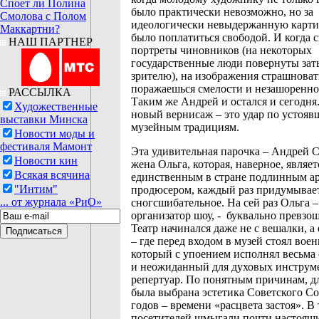
Споет ли Полина
было практически невозможно, но за
Смолова с Полом
идеологически невыдержанную карт
Маккартни?
было поплатиться свободой. И когда 
НАШ ПАРТНЕР
портреты чиновников (на некоторых
государственные люди повернуты зат
зрителю), на изображения страшнова
поражаешься смелости и незашоренно
РАССЫЛКА
Таким же Андрей и остался и сегодня
Художественные
новый вернисаж – это удар по устоя
выставки Минска
музейным традициям.
Новости моды и
фестиваля Мамонт
Эта удивительная парочка – Андрей С
Новости кин
жена Ольга, которая, наверное, являет
Всякая всячина
единственным в стране подлинным ар
"Интим"
продюсером, каждый раз придумывает
... от журнала «РиО»
сногсшибательное. На сей раз Ольга 
организатор шоу, - буквально превзош
Театр начинался даже не с вешалки, а
– где перед входом в музей стоял вое
который с упоением исполнял весьма
и неожиданный для духовых инструм
репертуар. По понятным причинам, д
была выбрана эстетика Советского Со
годов – времени «расцвета застоя». В
посетителей шмыгали почти настоящ