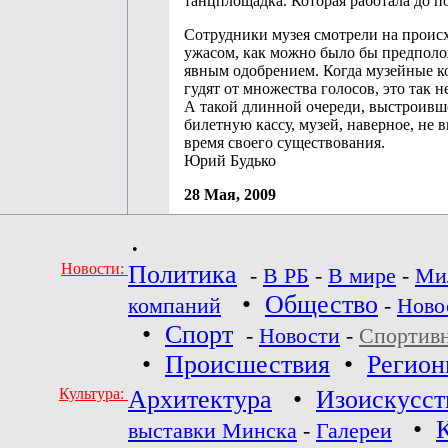
танцплощадка. Которая работала до п
Сотрудники музея смотрели на происх
ужасом, как можно было бы предполож
явным одобрением. Когда музейные 
гудят от множества голосов, это так не
А такой длинной очереди, выстроивш
билетную кассу, музей, наверное, не в
время своего существования.
Юрий Будько
28 Мая, 2009
•
Новости:
Политика
-
В РБ
-
В мире
-
Ми
•
Общество
компаний
-
Ново
•
Спорт
-
Новости
-
Спортив
•
Происшествия
•
Регио
Культура:
Архитектура
•
Изоискусст
•
выставки Минска
-
Галереи