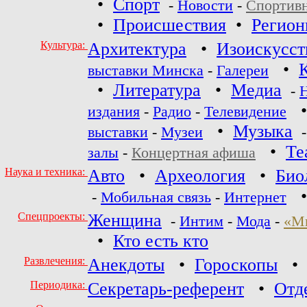
•
Спорт
-
Новости
-
Спортив
•
Происшествия
•
Регио
Культура:
Архитектура
•
Изоискусст
•
выставки Минска
-
Галереи
•
Литература
•
Медиа
-
издания
-
Радио
-
Телевидение
•
Музыка
выставки
-
Музеи
•
Те
залы
-
Концертная афиша
Наука и техника:
Авто
•
Археология
•
Био
-
Мобильная связь
-
Интернет
Спецпроекты:
Женщина
-
Интим
-
Мода
-
«М
•
Кто есть кто
Развлечения:
Анекдоты
•
Гороскопы
Периодика:
Секретарь-референт
•
Отд