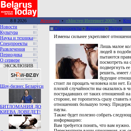
8 8 2026
Женщина
•
«Мистер Интернет 2007»
•
Кто
Новости
Спецпроекты
›
Женщина
›
Интим
Культура
Измены сильнее укрепляют отношени
Наука и техника
Спецпроекты
Лишь малое ко
Развлечения
людей в подоб
Периодика
пытаются прав
О сервере
посмотреть на 
ЭКСКЛЮЗИВ
подвергнуть ее
решить, имеет 
будущие отноше
стоит ли прощать человека или нет. Е
Шоу-бизнес Беларуси
плохой случайности вы оказались в ч
пострадавших от таких отношений на
стороне, не торопитесь сразу ставить
отношениях большую точку. Придерж
БИТЛОМАНИЯ ДО
паузы.
КИЕВА ДОВЕДЕТ!
Также будет полезно собрать следую
информацию:
Вам требуется понять, что вам нужно.
Пересмотрите ваши отношения, как о