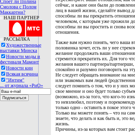
Споет ли Полина
сейчас, и какие они были до появлени
Смолова с Полом
лиц в вашей жизни, сделайте вывод дл
Маккартни?
способны ли вы прекратить отношени
НАШ ПАРТНЕР
человеком, с которым уже прожили до
способны ли вы простить и снова воз
отношения.
РАССЫЛКА
Также вам нужно понять, чего ваша в
Художественные
половинка хочет, есть ли у нее стремл
выставки Минска
желание продолжать ваши отношения
Новости моды и
стремится прекратить их. Для того чт
фестиваля Мамонт
желания вашего партнера/партнерши, 
Новости кин
спокойно и разумно поговорить на эту
Всякая всячина
Не следует обращать внимание на мн
"Интим"
или знакомых вам людей (родственник
... от журнала «РиО»
следует помнить о том, что и у них м
свое мнение и оно будет только субъ
(возможно, из-за того, что кого-то изн
то невзлюбил, поэтому и порекоменд
только одно - оставить в покое этого ч
Только вы можете понять – что на сам
знаете, что делать и как быть и, это в
жизнь.
Причины, из-за которых вам стоит рас