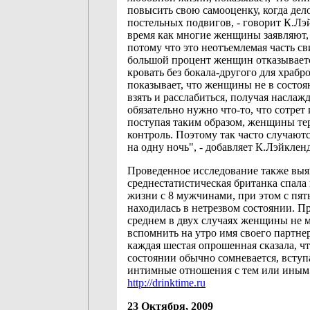
повысить свою самооценку, когда дел
постельных подвигов, - говорит К.Лэй
время как многие женщины заявляют, 
потому что это неотъемлемая часть св
большой процент женщин отказываетс
кровать без бокала-другого для храбр
показывает, что женщины не в состоя
взять и расслабиться, получая наслаж
обязательно нужно что-то, что сотрет 
поступая таким образом, женщины те
контроль. Поэтому так часто случают
на одну ночь", - добавляет К.Лэйкленд
Проведенное исследование также выя
среднестатистическая британка спала 
жизни с 8 мужчинами, при этом с пят
находилась в нетрезвом состоянии. П
среднем в двух случаях женщины не 
вспомнить на утро имя своего партне
каждая шестая опрошенная сказала, чт
состоянии обычно сомневается, вступа
интимные отношения с тем или иным
http://drinktime.ru
23 Октября, 2009