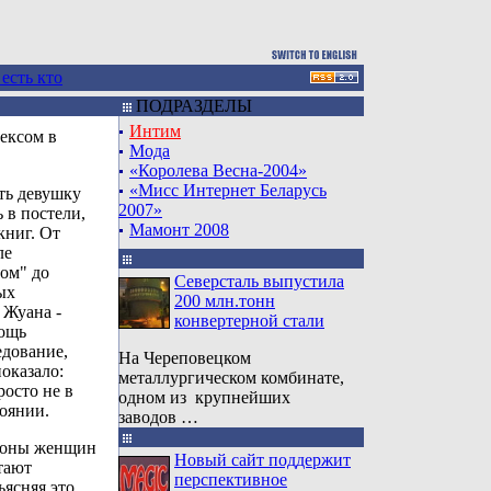
 есть кто
ПОДРАЗДЕЛЫ
Интим
ексом в
Мода
«Королева Весна-2004»
«Мисс Интернет Беларусь
ать девушку
2007»
 в постели,
Мамонт 2008
книг. От
ле
ом" до
Северсталь выпустила
ых
200 млн.тонн
 Жуана -
конвертерной стали
ощь
дование,
На Череповецком
оказало:
металлургическом комбинате,
осто не в
одном из крупнейших
тоянии.
заводов …
ионы женщин
Новый сайт поддержит
тают
перспективное
ъясняя это