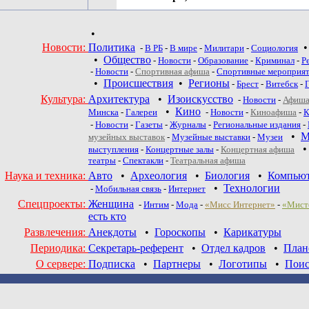
•
Новости:
Политика
-
В РБ
-
В мире
-
Милитари
-
Социология
•
Общество
-
Новости
-
Образование
-
Криминал
-
Р
-
Новости
-
Спортивная афиша
-
Спортивные мероприя
•
Происшествия
•
Регионы
-
Брест
-
Витебск
-
Культура:
Архитектура
•
Изоискусство
-
Новости
-
Афиша
•
Кино
Минска
-
Галереи
-
Новости
-
Киноафиша
-
К
-
Новости
-
Газеты
-
Журналы
-
Региональные издания
-
•
М
музейных выставок
-
Музейные выставки
-
Музеи
выступления
-
Концертные залы
-
Концертная афиша
театры
-
Спектакли
-
Театральная афиша
Наука и техника:
Авто
•
Археология
•
Биология
•
Компью
•
Технологии
-
Мобильная связь
-
Интернет
Спецпроекты:
Женщина
-
Интим
-
Мода
-
«Мисс Интернет»
-
«Мист
есть кто
Развлечения:
Анекдоты
•
Гороскопы
•
Карикатуры
Периодика:
Секретарь-референт
•
Отдел кадров
•
План
О сервере:
Подписка
•
Партнеры
•
Логотипы
•
Поис