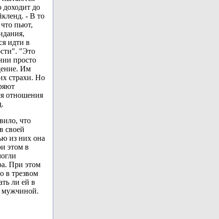
о доходит до
кленд. - В то
что пьют,
идания,
я идти в
ости". "Это
нии просто
дение. Им
их страхи. Но
ряют
ся отношения
.
вило, что
в своей
ью из них она
ри этом в
могли
ра. При этом
о в трезвом
ть ли ей в
 мужчиной.