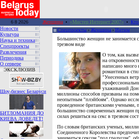
6 8 2026
Женщина
•
«Мистер Интернет 2007»
•
Кто
Новости
Спецпроекты
›
Женщина
›
Интим
Культура
Большинство женщин не занимается с
Наука и техника
трезвом виде
Спецпроекты
Развлечения
О том, как вызв
Периодика
на откровенность
О сервере
написано много 
ЭКСКЛЮЗИВ
романтики в сти
"Унесенных ветр
профессиональн
ухаживаний Дон
Шоу-бизнес Беларуси
миллионы способов призваны на пом
неопытным "плэйбоям". Однако иссле
проведенное британскими учеными, п
большинство современных женщин пр
БИТЛОМАНИЯ ДО
силах решиться на секс в трезвом сос
КИЕВА ДОВЕДЕТ!
По словам британских ученых, милл
Соединенного Королевства предпочи
заниматься сексом "под градусом", об