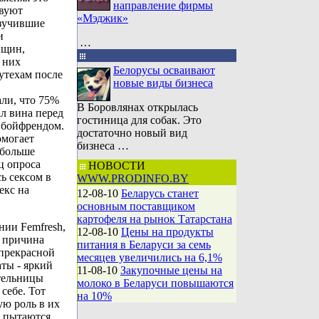
направление фирмы
твуют
«Мэджик»
изучившие
и
…
нщин,
 них
Белорусы осваивают
утехам после
новые виды бизнеса
али, что 75%
В Боровлянах открылась
л вина перед
гостиница для собак. Это
и бойфрендом.
достаточно новый вид
омогает
бизнеса …
 больше
ц опроса
НОВОСТИ
ь сексом в
WWW.PRODINFO.BY
екс на
12-08-10
Беларусь станет
основным поставщиком
картофеля на рынок Татарстана
нии Femfresh,
12-08-10
Цены на продукты
 причина
питания в Беларуси за семь
 прекрасной
месяцев увеличились на 6,1%
аты - яркий
11-08-10
Закупочные цены на
ительницы
молоко в Беларуси повышаются
себе. Тот
на 10%
ую роль в их
и пытаются