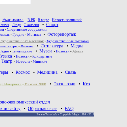
•
Экономика
-
В РБ
-
В мире
-
Новости компаний
•
Спорт
елигия
-
Люди
-
Экология
тия
-
Спортивные сооружения
•
Фоторепортаж
Гомель
-
Гродно
-
Могилев
 художественных выставок
-
Художественные выставки
•
Литература
•
Медиа
инотеатры
-
Фильмы
•
Музеи
Радио
-
Телевидение
-
Новости
-
Афиша
узыка
-
Новости
-
Концертные
•
Театр
-
Новoсти
-
Минские
теры
•
Космос
•
Медицина
•
Связь
•
Эксклюзив
•
Кто
ер Интернет»
-
Мамонт 2008
ово-экономический отдел
к по сайту
•
Обратная связь
•
FAQ
BelarusToday.info
• Copyright Magic 1999 - 2013