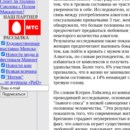
Споет ли Полина
тем, что в трезвом состоянии не чувс
Смолова с Полом
уверенности в себе. Исследователи, 
Маккартни?
связь между употреблением алкоголя 
НАШ ПАРТНЕР
сексуальными привычками 3 тыс. же
обнаружили, что больше половины из
предпочитает предаваться любовным 
некоторого количества алкоголя.
РАССЫЛКА
Результаты исследования также показ
Художественные
женщин предпочитают выпивать бока
выставки Минска
тем, как пойти в кровать с мужем ил
Новости моды и
Алкоголь, по словам респонденток, п
фестиваля Мамонт
избавиться от комплексов и получить
Новости кин
удовольствия. Более того, 6% участни
Всякая всячина
признались, что в жизни не занималис
"Интим"
трезвом состоянии, а 14% ненавидят с
... от журнала «РиО»
трезвую голову.
По словам Кэтрин Лэйкленд из компа
проводившей исследование, основная
"пьяного секса" в низкой самооценке
половины человечества. "Эти результ
показатель того, что современные ж
Британии страдают неуверенностью в 
факт, что алкоголь играет существенн
любовной жизни, показывает, что он