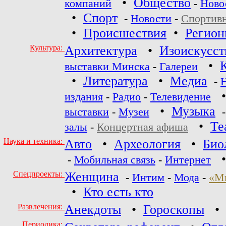
•
Общество
компаний
-
Ново
•
Спорт
-
Новости
-
Спортив
•
Происшествия
•
Регио
Культура:
Архитектура
•
Изоискусст
•
выставки Минска
-
Галереи
•
Литература
•
Медиа
-
издания
-
Радио
-
Телевидение
•
Музыка
выставки
-
Музеи
•
Те
залы
-
Концертная афиша
Наука и техника:
Авто
•
Археология
•
Био
-
Мобильная связь
-
Интернет
Спецпроекты:
Женщина
-
Интим
-
Мода
-
«М
•
Кто есть кто
Развлечения:
Анекдоты
•
Гороскопы
Периодика: