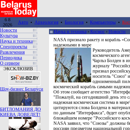
6 8
Авто
•
Археология
•
Биология
•
Компьютеры
•
Кос
2026
Новости
Наука и техника
›
Космос
›
Новости
Культура
NASA признало ракету и корабль «С
Наука и техника
надежными в мире
Спецпроекты
Руководитель Аме
Развлечения
космического аге
Периодика
Чарльз Болден в и
О сервере
журналу "Российс
ЭКСКЛЮЗИВ
признал российску
носитель "Союз" 
одноименный пил
космический корабль самыми надежн
Шоу-бизнес Беларуси
Об этом сообщает агентство "Интерфа
"Пожалуй, на сегодняшний день это с
надежная космическая система в мире"
цитируются слова Болдена в материал
БИТЛОМАНИЯ ДО
по данным "Интерфакса", будет опубл
КИЕВА ДОВЕДЕТ!
ближайшем номере "Российского косм
NASA заявил, что "Союзы" должны б
россиян предметом национальной гор