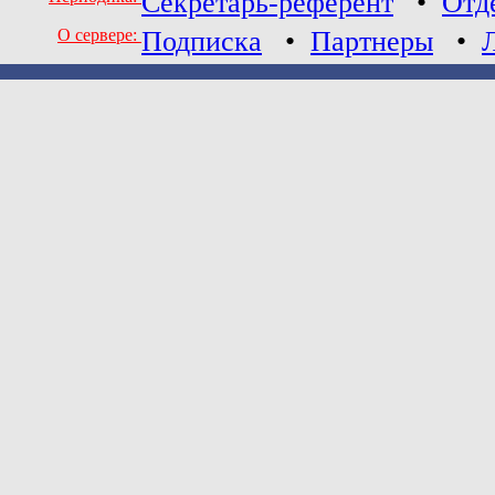
Секретарь-референт
•
Отд
О сервере:
Подписка
•
Партнеры
•