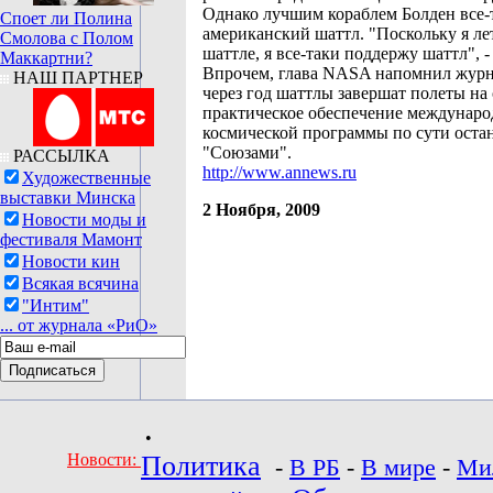
Однако лучшим кораблем Болден все-
Споет ли Полина
американский шаттл. "Поскольку я лет
Смолова с Полом
шаттле, я все-таки поддержу шаттл", -
Маккартни?
Впрочем, глава NASA напомнил журн
НАШ ПАРТНЕР
через год шаттлы завершат полеты на 
практическое обеспечение междунар
космической программы по сути остан
"Союзами".
РАССЫЛКА
http://www.annews.ru
Художественные
выставки Минска
2 Ноября, 2009
Новости моды и
фестиваля Мамонт
Новости кин
Всякая всячина
"Интим"
... от журнала «РиО»
•
Новости:
Политика
-
В РБ
-
В мире
-
Ми