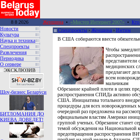
8 8 2026
Женщина
•
«Мистер Интернет 2007»
•
Кто
Новости
Спецпроекты
›
Женщина
›
Интим
Культура
В США собираются ввести обязательн
Наука и техника
Спецпроекты
Чтобы замедлит
Развлечения
распространен
Периодика
представители
О сервере
медицинских 
ЭКСКЛЮЗИВ
предлагают дел
всем новорожд
мальчикам
Обрезание крайней плоти в целях пр
Шоу-бизнес Беларуси
распространения СПИДа активно обс
США. Инициатива тотального внедре
процедуры для всех новорожденных м
очередной раз предложена на рассмот
БИТЛОМАНИЯ ДО
официальным властям Америки иниц
КИЕВА ДОВЕДЕТ!
группой ученых. Обрезание станет се
темой обсуждения на Национальной 
предотвращения распространения ВИЧ
пройдет на этой неделе в Атланте, С