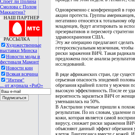
Споет ли Полина
Смолова с Полом
Одновременно с конференцией в горо
Маккартни?
акции протеста. Группы американцев,
НАШ ПАРТНЕР
негативно относятся к тотальному об
младенцев, будут агитировать за испо
презервативов и пересмотр стратегии
здравоохранения США.
РАССЫЛКА
Эту же операцию предлагают сделать
Художественные
гетеросексуальным мужчинам, чтобы 
выставки Минска
риски заражения ВИЧ. Такая радикал
Новости моды и
предложена после анализа результато
фестиваля Мамонт
исследований.
Новости кин
Всякая всячина
В ряде африканских стран, где сущест
серьезная опасность эпидемий полов
"Интим"
обрезания крайней плоти у мужчин п
... от журнала «РиО»
высокую эффективность. После ее уд
вероятность заразиться ВИЧ от женщ
уменьшилась на 50%.
В Австралии ученые пришли к похо
результатам. По их словам, удаление 
кожи, которая является самой воспри
вирусу, снижает риски заражения ВИ
объясняют данный эффект обрезания 
клеток Лангерганса вместе с кожей. 