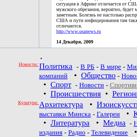
ситуация в Африке отличается от СШ
мужского обрезания, вероятно, будет 
заметным. Болезнь не настолько расп
США и пути инфицирования там так
отличаются.
http://www.usanews.ru
14 Декабря, 2009
•
Новости:
Политика
-
В РБ
-
В мире
-
Ми
•
Общество
компаний
-
Ново
•
Спорт
-
Новости
-
Спортив
•
Происшествия
•
Регио
Культура:
Архитектура
•
Изоискусст
•
выставки Минска
-
Галереи
•
Литература
•
Медиа
-
издания
-
Радио
-
Телевидение