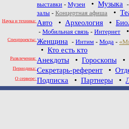
•
Музыка
выставки
-
Музеи
•
Те
залы
-
Концертная афиша
Наука и техника:
Авто
•
Археология
•
Био
-
Мобильная связь
-
Интернет
Спецпроекты:
Женщина
-
Интим
-
Мода
-
«М
•
Кто есть кто
Развлечения:
Анекдоты
•
Гороскопы
Периодика:
Секретарь-референт
•
Отд
О сервере:
Подписка
•
Партнеры
•