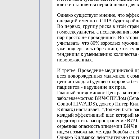
клетки становятся первой целью для в
Однако существует мнение, что эффе
операций именно в США будет крайне
Во-первых, группу риска в этой стра
гомосексуалисты, а исследования го
пар просто не проводились. Во-вторы
учитывать, что 80% взрослых мужчи
уже подверглись обрезанию, хотя сущ
тенденция к уменьшению количества 
новорожденных.
И третье. Проведение медицинской п
всех новорожденных мальчиков с со
ценностью для будущего здоровья без 
пациентов - нарушение их прав.
Главный эпидемиолог Центра контрол
заболеваемостью ВИЧ/СПИДом (Center
Control HIV/AIDS), доктор Питер Килм
Kilmarx) настаивает: "Должен быть р
каждый эффективный шаг, который м
предотвратить распространение ВИЧ.
серьезная опасность эпидемии ВИЧ 
ищем возможные методы борьбы с не
Однако Килмаркс действительно приз