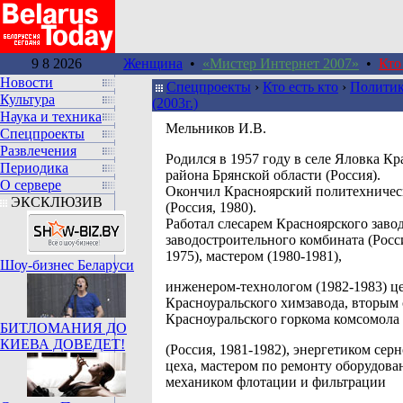
9 8 2026
Женщина
•
«Мистер Интернет 2007»
•
Кто
Новости
Спецпроекты
›
Кто есть кто
›
Политик
Культура
(2003г.)
Наука и техника
Мельников И.В.
Спецпроекты
Развлечения
Родился в 1957 году в селе Яловка Кр
Периодика
района Брянской области (Россия).
О сервере
Окончил Красноярский политехничес
ЭКСКЛЮЗИВ
(Россия, 1980).
Работал слесарем Красноярского заво
заводостроительного комбината (Росси
1975), мастером (1980-1981),
Шоу-бизнес Беларуси
инженером-технологом (1982-1983) ц
Красноуральского химзавода, вторым 
Красноуральского горкома комсомола
БИТЛОМАНИЯ ДО
КИЕВА ДОВЕДЕТ!
(Россия, 1981-1982), энергетиком сер
цеха, мастером по ремонту оборудова
механиком флотации и фильтрации