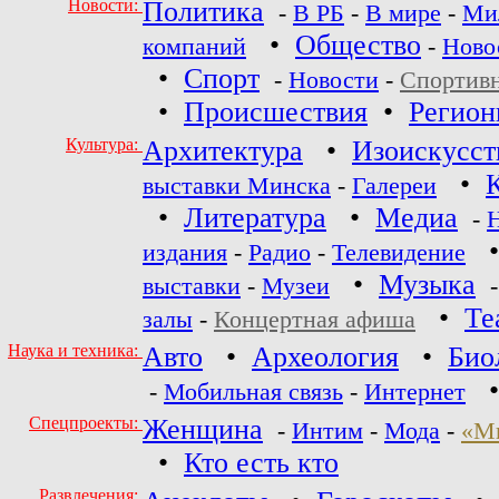
Новости:
Политика
-
В РБ
-
В мире
-
Ми
•
Общество
компаний
-
Ново
•
Спорт
-
Новости
-
Спортив
•
Происшествия
•
Регио
Культура:
Архитектура
•
Изоискусст
•
выставки Минска
-
Галереи
•
Литература
•
Медиа
-
издания
-
Радио
-
Телевидение
•
Музыка
выставки
-
Музеи
•
Те
залы
-
Концертная афиша
Наука и техника:
Авто
•
Археология
•
Био
-
Мобильная связь
-
Интернет
Спецпроекты:
Женщина
-
Интим
-
Мода
-
«М
•
Кто есть кто
Развлечения: