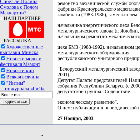
Споет ли Полина
ремонтно-механической службы обог
Смолова с Полом
фабрики Красноуральского медеплав
Маккартни?
комбината (1983-1986), заместителем
НАШ ПАРТНЕР
начальника энергетического цеха Бел
металлургического завода (г. Жлобин,
начальником ремонтно-механическог
РАССЫЛКА
Художественные
цеха БМЗ (1988-1992), начальником ц
выставки Минска
металлургического оборудования
республиканского унитарного предпр
Новости моды и
фестиваля Мамонт
"Белорусский металлургический завод
Новости кин
2001).
Всякая всячина
Депутат Палаты представителей Нац
"Интим"
собрания Республики Беларусь (с 2000
... от журнала «РиО»
депутатской группы "Содействие
экономическому развитию".
О нем: публикации в периодической п
27 Ноября, 2003
•