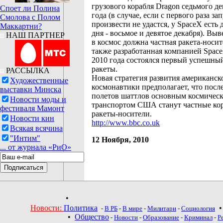
грузового корабля Dragon седьмого де
Споет ли Полина
года (в случае, если с первого раза за
Смолова с Полом
произвести не удастся, у SpaceX есть 
Маккартни?
дня - восьмое и девятое декабря). Выв
НАШ ПАРТНЕР
в космос должна частная ракета-носите
также разработанная компанией Spac
2010 года состоялся первый успешный
ракеты.
РАССЫЛКА
Новая стратегия развития американск
Художественные
космонавтики предполагает, что посл
выставки Минска
полетов шаттлов основным космичес
Новости моды и
транспортом США станут частные ко
фестиваля Мамонт
ракеты-носители.
Новости кин
http://www.bbc.co.uk
Всякая всячина
"Интим"
12 Ноября, 2010
... от журнала «РиО»
•
Новости:
Политика
-
В РБ
-
В мире
-
Милитари
-
Социология
•
Общество
-
Новости
-
Образование
-
Криминал
-
Р