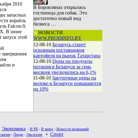
кабря 2010
В Боровлянах открылась
пуск
гостиница для собак. Это
два запасных
достаточно новый вид
ести корабль
бизнеса …
ль Falcon-9,
eX. В июне
НОВОСТИ
 запуск этой
WWW.PRODINFO.BY
12-08-10
Беларусь станет
ой
основным поставщиком
е завершения
картофеля на рынок Татарстана
ким
12-08-10
Цены на продукты
рабли и
питания в Беларуси за семь
месяцев увеличились на 6,1%
11-08-10
Закупочные цены на
молоко в Беларуси повышаются
на 10%
•
Экономика
-
В РБ
-
В мире
-
Новости компаний
•
Спорт
елигия
-
Люди
-
Экология