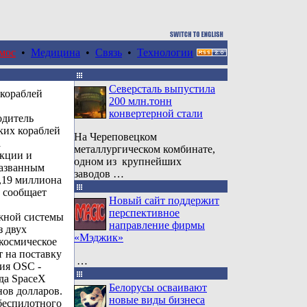
мос
•
Медицина
•
Связь
•
Технологии
Северсталь выпустила
кораблей
200 млн.тонн
в
конвертерной стали
одитель
ких кораблей
На Череповецком
а
металлургическом комбинате,
кции и
одном из крупнейших
названным
заводов …
0,19 миллиона
м сообщает
Новый сайт поддержит
перспективное
ежной системы
направление фирмы
з двух
«Мэджик»
космическое
 на поставку
…
ия OSC -
ода SpaceX
Белорусы осваивают
ов долларов.
новые виды бизнеса
беспилотного