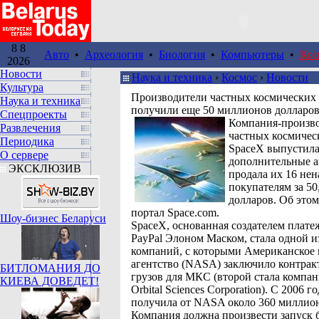
8 8
Авто
•
Археология
•
Биология
•
Компьютеры
•
Кос
2026
Новости
Наука и техника
›
Космос
›
Новости
Культура
Производители частных космических 
Наука и техника
получили еще 50 миллионов долларо
Спецпроекты
Компания-произв
Развлечения
частных космичес
Периодика
SpaceX выпустил
О сервере
дополнительные а
ЭКСКЛЮЗИВ
продала их 16 не
покупателям за 5
долларов. Об это
портал Space.com.
Шоу-бизнес Беларуси
SpaceX, основанная создателем плат
PayPal Элоном Маском, стала одной и
компаний, с которыми Американское 
агентство (NASA) заключило контракт
БИТЛОМАНИЯ ДО
грузов для МКС (второй стала компан
КИЕВА ДОВЕДЕТ!
Orbital Sciences Corporation). С 2006 г
получила от NASA около 360 миллион
Компания должна произвести запуск 