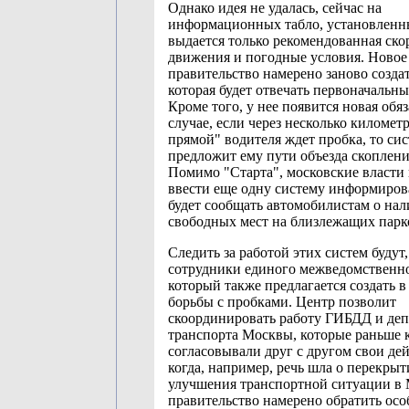
Однако идея не удалась, сейчас на
информационных табло, установлен
выдается только рекомендованная ско
движения и погодные условия. Новое
правительство намерено заново создат
которая будет отвечать первоначальны
Кроме того, у нее появится новая обяз
случае, если через несколько километ
прямой" водителя ждет пробка, то си
предложит ему пути объезда скоплен
Помимо "Старта", московские власти
ввести еще одну систему информиров
будет сообщать автомобилистам о на
свободных мест на близлежащих парк
Следить за работой этих систем будут,
сотрудники единого межведомственно
который также предлагается создать в
борьбы с пробками. Центр позволит
скоординировать работу ГИБДД и деп
транспорта Москвы, которые раньше 
согласовывали друг с другом свои дей
когда, например, речь шла о перекрыт
улучшения транспортной ситуации в
правительство намерено обратить ос