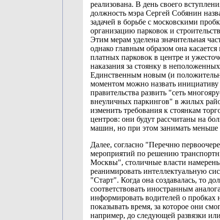
реализована. В день своего вступлени
должность мэра Сергей Собянин назв
задачей в борьбе с московскими проб
организацию парковок и строительств
Этим мерам уделена значительная част
однако главным образом она касается
платных парковок в центре и ужесточ
наказания за стоянку в неположенных
Единственным новым (и положитель
моментом можно назвать инициативу
правительства развить "сеть многояр
внеуличных паркингов" в жилых райо
изменить требования к стоянкам торг
центров: они будут рассчитаны на бо
машин, но при этом занимать меньше 
Далее, согласно "Перечню первоочер
мероприятий по решению транспортн
Москвы", столичные власти намерен
реанимировать интеллектуальную си
"Старт". Когда она создавалась, то д
соответствовать иностранным аналогам
информировать водителей о пробках н
показывать время, за которое они смог
например, до следующей развязки или