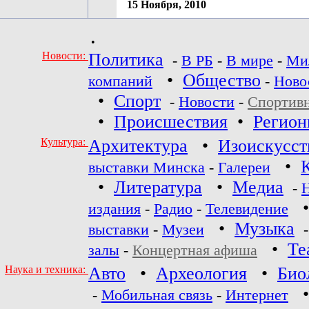
15 Ноября, 2010
•
Новости:
Политика
-
В РБ
-
В мире
-
Ми
•
Общество
компаний
-
Ново
•
Спорт
-
Новости
-
Спортив
•
Происшествия
•
Регио
Культура:
Архитектура
•
Изоискусст
•
выставки Минска
-
Галереи
•
Литература
•
Медиа
-
издания
-
Радио
-
Телевидение
•
Музыка
выставки
-
Музеи
•
Те
залы
-
Концертная афиша
Наука и техника:
Авто
•
Археология
•
Био
-
Мобильная связь
-
Интернет