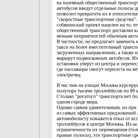
на наземный общественный транспорт
автобусов введут отдельные полосы д
позволит превратить их в относитель
"скоростные транспортные средства". 
собянинский проект нацелен на то, ч
общественный транспорт доставлял к
меньше неприятностей обычным авто
В частности, он предлагает заменить
такси на более вместительный трансп
загруженных направлениях, а также 
маршрут подмосковных автобусов. И
остановки уберут из центра и перенесу
где пассажиры смогут пересесть на м
электричку.
В час пик на улицах Москвы курсируе
полутора тысячи троллейбусов по 89 
Столько "рогатого" транспорта нет бо
одном городе мира.
Однако самым удивительным, но при
из самых эффективных предложений
автомобилисту покажется отказ от ис
троллейбусов в центре Москвы. Из-за
ограниченности их перемещения (тол
правые полосы), эти транспортные ср