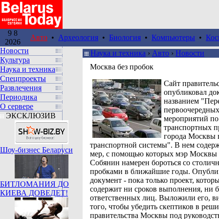
9 8
Авто
•
Археология
•
Биология
•
Компьютеры
•
Кос
2026
Новости
Наука и техника
›
Авто
›
Новости
Культура
Москва без пробок
Наука и техника
Спецпроекты
Сайт правитель
Развлечения
опубликовал до
Периодика
названием "Пер
О сервере
первоочередны
ЭКСКЛЮЗИВ
мероприятий п
транспортных п
города Москвы 
транспортной системы". В нем содер
Шоу-бизнес Беларуси
мер, с помощью которых мэр Москвы
Собянин намерен бороться со столич
пробками в ближайшие годы. Опубл
документ - пока только проект, котор
БИТЛОМАНИЯ ДО
содержит ни сроков выполнения, ни 
КИЕВА ДОВЕДЕТ!
ответственных лиц. Выложили его, в
того, чтобы убедить скептиков в реш
правительства Москвы под руководст