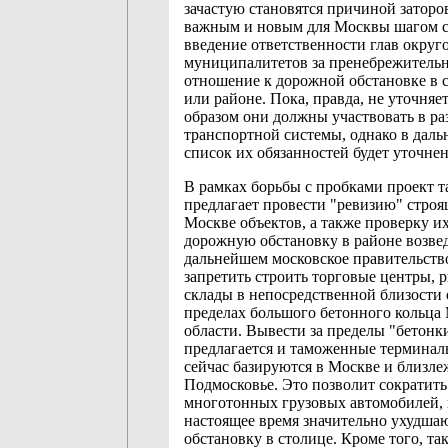
зачастую становятся причиной заторо
важным и новым для Москвы шагом с
введение ответственности глав округ
муниципалитетов за пренебрежитель
отношение к дорожной обстановке в 
или районе. Пока, правда, не уточняе
образом они должны участвовать в ра
транспортной системы, однако в дал
список их обязанностей будет уточнен
В рамках борьбы с пробками проект т
предлагает провести "ревизию" строя
Москве объектов, а также проверку и
дорожную обстановку в районе возве
дальнейшем московское правительств
запретить строить торговые центры, 
склады в непосредственной близости 
пределах большого бетонного кольца
области. Вывести за пределы "бетонк
предлагается и таможенные терминал
сейчас базируются в Москве и близл
Подмосковье. Это позволит сократить
многотонных грузовых автомобилей, 
настоящее время значительно ухудш
обстановку в столице. Кроме того, т