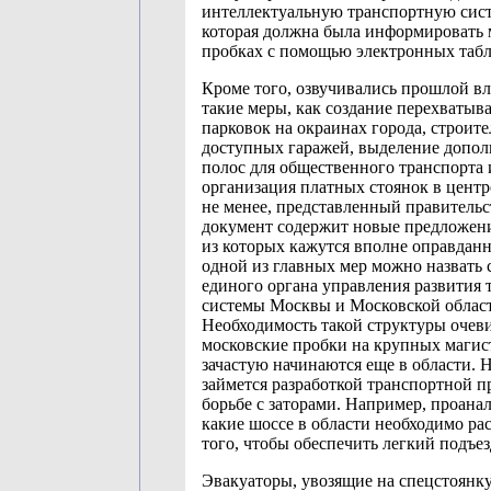
интеллектуальную транспортную сист
которая должна была информировать 
пробках с помощью электронных табл
Кроме того, озвучивались прошлой в
такие меры, как создание перехваты
парковок на окраинах города, строите
доступных гаражей, выделение допо
полос для общественного транспорта 
организация платных стоянок в центр
не менее, представленный правитель
документ содержит новые предложени
из которых кажутся вполне оправдан
одной из главных мер можно назвать 
единого органа управления развития
системы Москвы и Московской облас
Необходимость такой структуры очев
московские пробки на крупных магис
зачастую начинаются еще в области. 
займется разработкой транспортной 
борьбе с заторами. Например, проанал
какие шоссе в области необходимо ра
того, чтобы обеспечить легкий подъе
Эвакуаторы, увозящие на спецстоянк