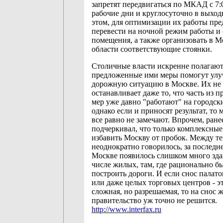
запретят передвигаться по МКАД с 7:0
рабочие дни и круглосуточно в выхо
этом, для оптимизации их работы пре
перевести на ночной режим работы и
помещения, а также организовать в М
области соответствующие стоянки.
Столичные власти искренне полагают,
предложенные ими меры помогут ул
дорожную ситуацию в Москве. Их не
останавливает даже то, что часть из 
мер уже давно "работают" на городск
однако если и приносят результат, то 
все равно не замечают. Впрочем, ран
подчеркивал, что только комплексные
избавить Москву от пробок. Между те
неоднократно говорилось, за последне
Москве появилось слишком много зда
числе жилых, там, где рационально б
построить дороги. И если снос палато
или даже целых торговых центров - эт
сложная, но разрешаемая, то на снос
правительство уж точно не решится.
http://www.interfax.ru