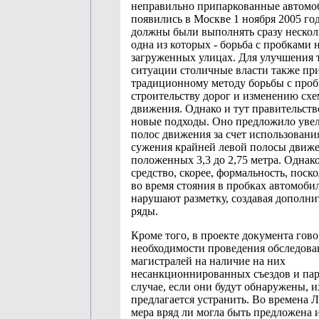
неправильно припаркованные автомо
появились в Москве 1 ноября 2005 го
должны были выполнять сразу нескол
одна из которых - борьба с пробками 
загруженных улицах. Для улучшения 
ситуации столичные власти также пр
традиционному методу борьбы с проб
строительству дорог и изменению сх
движения. Однако и тут правительст
новые подходы. Оно предложило уве
полос движения за счет использовани
сужения крайней левой полосы движе
положенных 3,3 до 2,75 метра. Однако
средство, скорее, формальность, поск
во время стояния в пробках автомоби
нарушают разметку, создавая дополн
ряды.
Кроме того, в проекте документа гово
необходимости проведения обследов
магистралей на наличие на них
несанкционнированных съездов и пар
случае, если они будут обнаружены, и
предлагается устранить. Во времена 
мера вряд ли могла быть предложена и