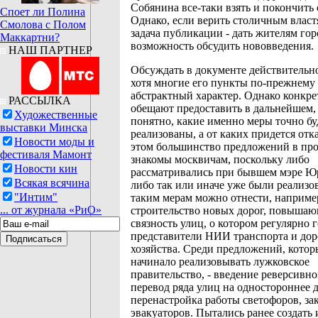
Собянина все-таки взять и покончить 
Споет ли Полина
Однако, если верить столичным власт
Смолова с Полом
задача публикации - дать жителям гор
Маккартни?
возможность обсудить нововведения.
НАШ ПАРТНЕР
Обсуждать в документе действительно
хотя многие его пункты по-прежнему
абстрактный характер. Однако конкре
РАССЫЛКА
обещают предоставить в дальнейшем, 
Художественные
понятно, какие именно меры точно бу
выставки Минска
реализованы, а от каких придется отк
Новости моды и
этом большинство предложений в про
фестиваля Мамонт
знакомы москвичам, поскольку либо
Новости кин
рассматривались при бывшем мэре Ю
Всякая всячина
либо так или иначе уже были реализо
"Интим"
таким мерам можно отнести, наприме
... от журнала «РиО»
строительство новых дорог, повыша
связность улиц, о котором регулярно 
представители НИИ транспорта и до
хозяйства. Среди предложений, котор
начинало реализовывать лужковское
правительство, - введение реверсивн
перевод ряда улиц на одностороннее 
перенастройка работы светофоров, за
эвакуаторов. Пытались ранее создать 