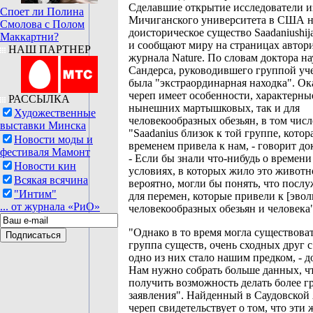
Сделавшие открытие исследователи и
Споет ли Полина
Мичиганского университета в США н
Смолова с Полом
доисторическое существо Saadaniushija
Маккартни?
и сообщают миру на страницах автор
НАШ ПАРТНЕР
журнала Nature. По словам доктора н
Сандерса, руководившего группой уч
была "экстраординарная находка". О
череп имеет особенности, характерны
РАССЫЛКА
нынешних мартышковых, так и для
Художественные
человекообразных обезьян, в том числ
выставки Минска
"Saadanius близок к той группе, котор
Новости моды и
временем привела к нам, - говорит до
фестиваля Мамонт
- Если бы знали что-нибудь о времени
Новости кин
условиях, в которых жило это животн
Всякая всячина
вероятно, могли бы понять, что посл
"Интим"
для перемен, которые привели к [эво
... от журнала «РиО»
человекообразных обезьян и человека"
"Однако в то время могла существоват
группа существ, очень сходных друг с
одно из них стало нашим предком, - до
Нам нужно собрать больше данных, ч
получить возможность делать более г
заявления". Найденный в Саудовской
череп свидетельствует о том, что эти