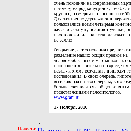
очень походили на современных март
примеру, на род капуцинов, - но были
крупнее, размером с нынешнего гиббо
Для лазания по деревьям они, вероятн
пользовались всеми четырьмя конечн
желая отдохнуть, полагают ученые, он
просто ложились на ветки деревьев, а
на землю.
Открытие дает основания предполагат
разделение наших общих предков на
человекообразных и мартышковых об
произошло значительно позднее, чем 
назад - к этому результату приводят г
исследования. В свою очередь, гипоте
вытекающая из этого черепа, которому
больше соотносится с общепринятым
представлениями палеонтологов.
www.grani.ru
17 Ноября, 2010
•
Новости:
Политика