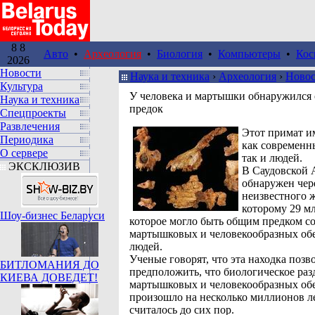
8 8
Авто
•
Археология
•
Биология
•
Компьютеры
•
Кос
2026
Новости
Наука и техника
›
Археология
›
Ново
Культура
У человека и мартышки обнаружился
Наука и техника
предок
Спецпроекты
Развлечения
Этот примат и
Периодика
как современн
О сервере
так и людей.
ЭКСКЛЮЗИВ
В Саудовской 
обнаружен чер
неизвестного 
которому 29 мл
Шоу-бизнес Беларуси
которое могло быть общим предком 
мартышковых и человекообразных обе
людей.
Ученые говорят, что эта находка позв
БИТЛОМАНИЯ ДО
предположить, что биологическое раз
КИЕВА ДОВЕДЕТ!
мартышковых и человекообразных об
произошло на несколько миллионов ле
считалось до сих пор.