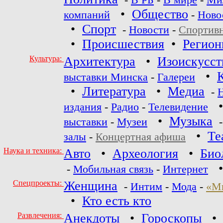
-
В РБ
-
В мире
-
Ми
•
Общество
компаний
-
Ново
•
Спорт
-
Новости
-
Спортив
•
Происшествия
•
Регио
Культура:
Архитектура
•
Изоискусст
•
выставки Минска
-
Галереи
•
Литература
•
Медиа
-
издания
-
Радио
-
Телевидение
•
Музыка
выставки
-
Музеи
•
Те
залы
-
Концертная афиша
Наука и техника:
Авто
•
Археология
•
Био
-
Мобильная связь
-
Интернет
Спецпроекты:
Женщина
-
Интим
-
Мода
-
«М
•
Кто есть кто
Развлечения:
Анекдоты
•
Гороскопы