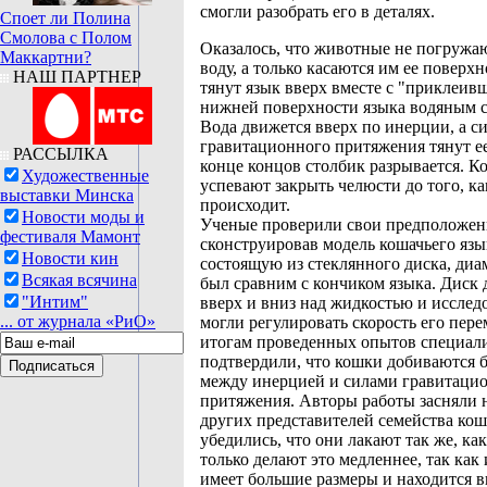
смогли разобрать его в деталях.
Споет ли Полина
Смолова с Полом
Оказалось, что животные не погружаю
Маккартни?
воду, а только касаются им ее поверхн
НАШ ПАРТНЕР
тянут язык вверх вместе с "приклеив
нижней поверхности языка водяным 
Вода движется вверх по инерции, а с
гравитационного притяжения тянут ее
РАССЫЛКА
конце концов столбик разрывается. К
Художественные
успевают закрыть челюсти до того, ка
выставки Минска
происходит.
Новости моды и
Ученые проверили свои предположен
фестиваля Мамонт
сконструировав модель кошачьего язы
Новости кин
состоящую из стеклянного диска, диа
Всякая всячина
был сравним с кончиком языка. Диск 
"Интим"
вверх и вниз над жидкостью и исслед
... от журнала «РиО»
могли регулировать скорость его пер
итогам проведенных опытов специал
подтвердили, что кошки добиваются 
между инерцией и силами гравитаци
притяжения. Авторы работы засняли 
других представителей семейства кош
убедились, что они лакают так же, ка
только делают это медленнее, так как
имеет большие размеры и находится 