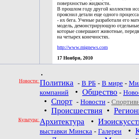
поверхностью жидкости.
В прошлом году другой коллектив ис
прояснил детали еще одного процесс
- их бега. Ученые разработали его ма
модель, демонстрирующую отдельные
которые совершают животные, перед
на четырех конечностях.
http://www.mignews.com
17 Ноября, 2010
•
Новости:
Политика
-
В РБ
-
В мире
-
Ми
•
Общество
компаний
-
Ново
•
Спорт
-
Новости
-
Спортив
•
Происшествия
•
Регио
Культура:
Архитектура
•
Изоискусст
•
выставки Минска
-
Галереи