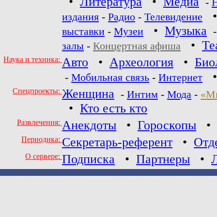
•
Литература
•
Медиа
-
издания
-
Радио
-
Телевидение
•
Музыка
выставки
-
Музеи
•
Те
залы
-
Концертная афиша
Наука и техника:
Авто
•
Археология
•
Био
-
Мобильная связь
-
Интернет
Спецпроекты:
Женщина
-
Интим
-
Мода
-
«М
•
Кто есть кто
Развлечения:
Анекдоты
•
Гороскопы
Периодика:
Секретарь-референт
•
Отд
О сервере:
Подписка
•
Партнеры
•