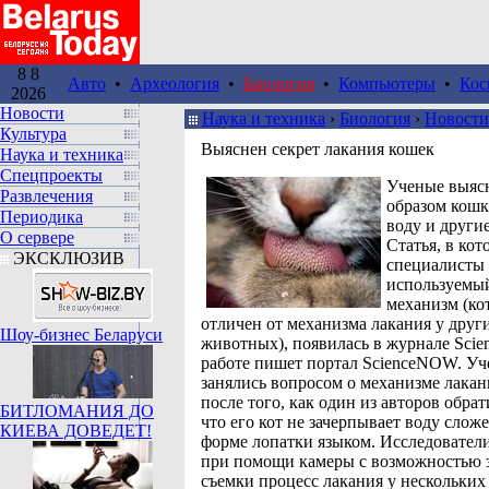
8 8
Авто
•
Археология
•
Биология
•
Компьютеры
•
Кос
2026
Новости
Наука и техника
›
Биология
›
Новости
Культура
Выяснен секрет лакания кошек
Наука и техника
Спецпроекты
Ученые выяс
Развлечения
образом кошк
Периодика
воду и други
О сервере
Статья, в кот
ЭКСКЛЮЗИВ
специалисты
используемы
механизм (ко
отличен от механизма лакания у друг
Шоу-бизнес Беларуси
животных), появилась в журнале Scien
работе пишет портал ScienceNOW. У
занялись вопросом о механизме лакан
после того, как один из авторов обра
БИТЛОМАНИЯ ДО
что его кот не зачерпывает воду слож
КИЕВА ДОВЕДЕТ!
форме лопатки языком. Исследователи
при помощи камеры с возможностью 
съемки процесс лакания у нескольких