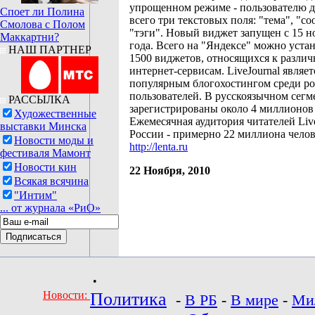
упрощенном режиме - пользователю 
Споет ли Полина
всего три текстовых поля: "тема", "с
Смолова с Полом
"тэги". Новый виджет запущен с 15 н
Маккартни?
года. Всего на "Яндексе" можно уста
НАШ ПАРТНЕР
1500 виджетов, относящихся к разли
интернет-сервисам. LiveJournal являе
популярным блогохостингом среди р
пользователей. В русскоязычном сег
РАССЫЛКА
зарегистрированы около 4 миллионов
Художественные
Ежемесячная аудитория читателей Live
выставки Минска
России - примерно 22 миллиона челов
Новости моды и
http://lenta.ru
фестиваля Мамонт
Новости кин
22 Ноября, 2010
Всякая всячина
"Интим"
... от журнала «РиО»
•
Новости:
Политика
-
В РБ
-
В мире
-
Ми