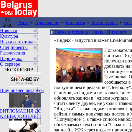
9 8
Авто
•
Археология
•
Биология
•
Компьютеры
•
Кос
2026
Новости
Наука и техника
›
Связь
›
Интернет
Культура
«Яндекс» запустил виджет LiveJournal
Наука и техника
Спецпроекты
Пользователи
Развлечения
системы "Ян
Периодика
получили во
О сервере
добавлять на
ЭКСКЛЮЗИВ
страницу сер
LiveJournal. 
сообщается в 
поступившем в редакцию "Ленты.ру"
Шоу-бизнес Беларуси
С помощью виджета пользователи см
обновлять записи в "живом журнале",
читать ленту друзей, не уходя с глав
"Яндекса". Также виджет позволяет п
БИТЛОМАНИЯ ДО
рейтинг самых популярных постов в
КИЕВА ДОВЕДЕТ!
"Популярное"), а также список наибо
обсуждаемых тем (кнопка "Сюжеты")
записей в ЖЖ через виджет происход