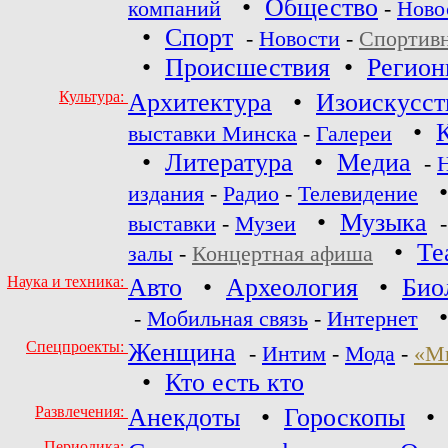
•
Общество
компаний
-
Ново
•
Спорт
-
Новости
-
Спортив
•
Происшествия
•
Регио
Культура:
Архитектура
•
Изоискусст
•
выставки Минска
-
Галереи
•
Литература
•
Медиа
-
издания
-
Радио
-
Телевидение
•
Музыка
выставки
-
Музеи
•
Те
залы
-
Концертная афиша
Наука и техника:
Авто
•
Археология
•
Био
-
Мобильная связь
-
Интернет
Спецпроекты:
Женщина
-
Интим
-
Мода
-
«М
•
Кто есть кто
Развлечения:
Анекдоты
•
Гороскопы
Периодика: