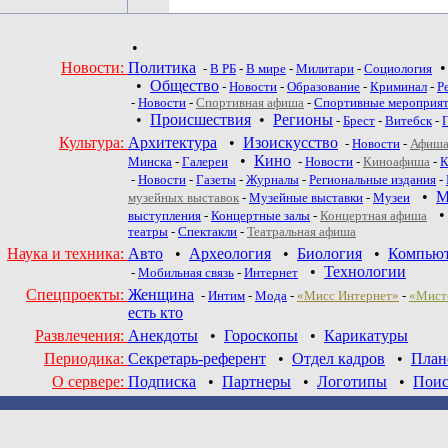
•
Новости:
Политика
-
В РБ
-
В мире
-
Милитари
-
Социология
•
Общество
-
Новости
-
Образование
-
Криминал
-
Р
-
Новости
-
Спортивная афиша
-
Спортивные мероприя
•
Происшествия
•
Регионы
-
Брест
-
Витебск
-
Культура:
Архитектура
•
Изоискусство
-
Новости
-
Афиша
•
Кино
Минска
-
Галереи
-
Новости
-
Киноафиша
-
К
-
Новости
-
Газеты
-
Журналы
-
Региональные издания
-
•
М
музейных выставок
-
Музейные выставки
-
Музеи
выступления
-
Концертные залы
-
Концертная афиша
театры
-
Спектакли
-
Театральная афиша
Наука и техника:
Авто
•
Археология
•
Биология
•
Компью
•
Технологии
-
Мобильная связь
-
Интернет
Спецпроекты:
Женщина
-
Интим
-
Мода
-
«Мисс Интернет»
-
«Мист
есть кто
Развлечения:
Анекдоты
•
Гороскопы
•
Карикатуры
Периодика:
Секретарь-референт
•
Отдел кадров
•
План
О сервере:
Подписка
•
Партнеры
•
Логотипы
•
Поис