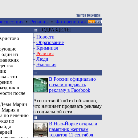
оисшествия
•
Регионы
•
Фоторепортаж
ПОДРАЗДЕЛЫ
Новости
Христово
Образование
Криминал
ерующие
Религия
 один из
Люди
тианских
Экология
дество
ник
ва - это
В России официально
рения
начали продавать
раздник в
рекламу в Facebook
мости после
Агентство iConText объявило,
й Девы Марии
что начинает продавать рекламу
а Мария и
в социальной сети …
а по велению
указ по
В Нью-Йорке открыли
найдя
памятник жертвам
Марией
терактов 11 сентября
пещеру, куда