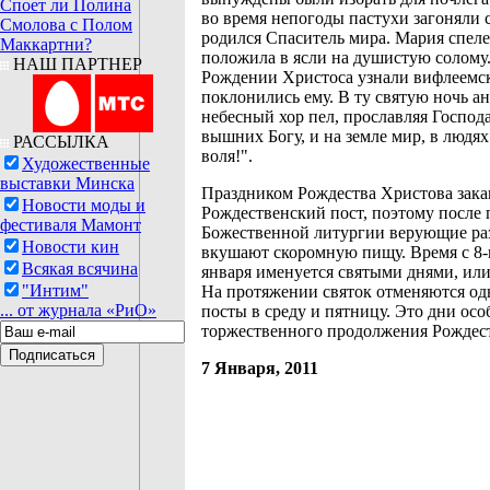
Споет ли Полина
во время непогоды пастухи загоняли с
Смолова с Полом
родился Спаситель мира. Мария спеле
Маккартни?
положила в ясли на душистую солому
НАШ ПАРТНЕР
Рождении Христоса узнали вифлеемск
поклонились ему. В ту святую ночь а
небесный хор пел, прославляя Господа
вышних Богу, и на земле мир, в людях
РАССЫЛКА
воля!".
Художественные
выставки Минска
Праздником Рождества Христова зака
Новости моды и
Рождественский пост, поэтому после
фестиваля Мамонт
Божественной литургии верующие раз
Новости кин
вкушают скоромную пищу. Время с 8-г
Всякая всячина
января именуется святыми днями, или
"Интим"
На протяжении святок отменяются о
... от журнала «РиО»
посты в среду и пятницу. Это дни осо
торжественного продолжения Рождест
7 Января, 2011