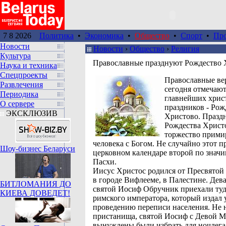
7 8 2026
Политика
•
Экономика
•
Общество
•
Спорт
•
Пр
Новости
Новости
›
Общество
›
Религия
Культура
Православные празднуют Рождество 
Наука и техника
Спецпроекты
Православные в
Развлечения
сегодня отмечают
Периодика
главнейших хрис
О сервере
праздников - Рож
ЭКСКЛЮЗИВ
Христово. Празд
Рождества Христо
торжество прими
человека с Богом. Не случайно этот п
Шоу-бизнес Беларуси
церковном календаре второй по значи
Пасхи.
Иисус Христос родился от Пресвято
в городе Вифлееме, в Палестине. Дев
БИТЛОМАНИЯ ДО
святой Иосиф Обручник приехали туд
КИЕВА ДОВЕДЕТ!
римского императора, который издал 
проведению переписи населения. Не 
пристанища, святой Иосиф с Девой 
вынуждены были избрать для ночлега 