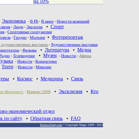
на 10%
•
Экономика
-
В РБ
-
В мире
-
Новости компаний
•
Спорт
елигия
-
Люди
-
Экология
тия
-
Спортивные сооружения
•
Фоторепортаж
Гомель
-
Гродно
-
Могилев
 художественных выставок
-
Художественные выставки
•
Литература
•
Медиа
инотеатры
-
Фильмы
•
Музеи
Радио
-
Телевидение
-
Новости
-
Афиша
узыка
-
Новости
-
Концертные
•
Театр
-
Новoсти
-
Минские
теры
•
Космос
•
Медицина
•
Связь
•
Эксклюзив
•
Кто
ер Интернет»
-
Мамонт 2008
ово-экономический отдел
к по сайту
•
Обратная связь
•
FAQ
BelarusToday.info
• Copyright Magic 1999 - 2013