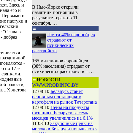
кот. Здесь и
В Нью-Йорке открыли
нала его и
памятник погибшим в
. Первыми о
результате терактов 11
ие пастухи и
сентября, …
нгельский
: "Слава в
Почти 40% европейцев
 - добрая
страдают от
психических
расстройств
нчивается
 праздничной
165 миллионов европейцев
говляются -
(38% населения) страдает от
о по 17-е
психических расстройств – …
 святками.
днодневные
НОВОСТИ
бой радости,
WWW.PRODINFO.BY
ва Христова.
12-08-10
Беларусь станет
основным поставщиком
картофеля на рынок Татарстана
12-08-10
Цены на продукты
питания в Беларуси за семь
месяцев увеличились на 6,1%
11-08-10
Закупочные цены на
молоко в Беларуси повышаются