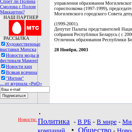
Споет ли Полина
управления образования Могилевског
Смолова с Полом
горисполкома (1997-1999), председат
Маккартни?
Могилевского городского Совета деп
НАШ ПАРТНЕР
(1999-2001).
Депутат Палаты представителей Нац
собрания Республики Беларусь ( с 200
РАССЫЛКА
Отличник образования Республики Бе
Художественные
выставки Минска
28 Ноября, 2003
Новости моды и
фестиваля Мамонт
Новости кин
Всякая всячина
"Интим"
... от журнала «РиО»
•
Новости:
Политика
-
В РБ
-
В мире
-
Ми
•
Общество
компаний
-
Ново