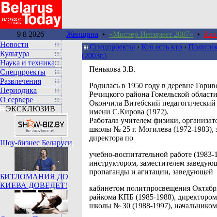
9 8 2026
Женщина
•
«Мистер Интернет 2007»
•
Кто
Новости
Спецпроекты
›
Кто есть кто
›
Политик
Культура
(2003г.)
Наука и техника
Пенькова З.В.
Спецпроекты
Развлечения
Родилась в 1950 году в деревне Горив
Периодика
Речицкого района Гомельской области
О сервере
Окончила Витебский педагогический
ЭКСКЛЮЗИВ
имени С.Кирова (1972).
Работала учителем физики, организат
школы № 25 г. Могилева (1972-1983),
директора по
Шоу-бизнес Беларуси
учебно-воспитательной работе (1983-1
инструктором, заместителем заведую
пропаганды и агитации, заведующей
БИТЛОМАНИЯ ДО
КИЕВА ДОВЕДЕТ!
кабинетом политпросвещения Октябр
райкома КПБ (1985-1988), директором
школы № 30 (1988-1997), начальником