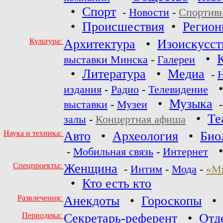
•
Спорт
-
Новости
-
Спортив
•
Происшествия
•
Регио
Культура:
Архитектура
•
Изоискусст
•
выставки Минска
-
Галереи
•
Литература
•
Медиа
-
издания
-
Радио
-
Телевидение
•
Музыка
выставки
-
Музеи
•
Те
залы
-
Концертная афиша
Наука и техника:
Авто
•
Археология
•
Био
-
Мобильная связь
-
Интернет
Спецпроекты:
Женщина
-
Интим
-
Мода
-
«М
•
Кто есть кто
Развлечения:
Анекдоты
•
Гороскопы
Периодика:
Секретарь-референт
•
Отд