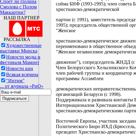
Споет ли Полина
сойма БНФ (1993-1995); член совета 
Смолова с Полом
христианско-демократической
Маккартни?
НАШ ПАРТНЕР
партии (с 1991), заместитель председ
1995); председатель общественной ор
"Женское
РАССЫЛКА
христианско-демократическое движени
Художественные
переименовано в общественное объе
выставки Минска
"Женское независимое демократическ
Новости моды и
движение"), сопредседатель ЖНДД (с 
фестиваля Мамонт
Член Белорусского Хельсинкского Ком
Новости кин
член рабочей группы и координатор 
Всякая всячина
программы Ассамблеи
"Интим"
... от журнала «РиО»
демократических неправительственн
организаций Беларуси (с 1998).
Поддерживала и развивала контакты
Интернационалом Христианской Дем
христианско-демократическими парт
Восточной Европы, участник заседан
Политического Бюро ИХД (Брюссель, 
президент Христианско-демократичес