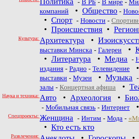
Политика
-
В РБ
-
В мире
-
Ми
•
Общество
компаний
-
Ново
•
Спорт
-
Новости
-
Спортив
•
Происшествия
•
Регио
Культура:
Архитектура
•
Изоискусст
•
выставки Минска
-
Галереи
•
Литература
•
Медиа
-
издания
-
Радио
-
Телевидение
•
Музыка
выставки
-
Музеи
•
Те
залы
-
Концертная афиша
Наука и техника:
Авто
•
Археология
•
Био
-
Мобильная связь
-
Интернет
Спецпроекты:
Женщина
-
Интим
-
Мода
-
«М
•
Кто есть кто
Развлечения:
Анекдоты
•
Гороскопы