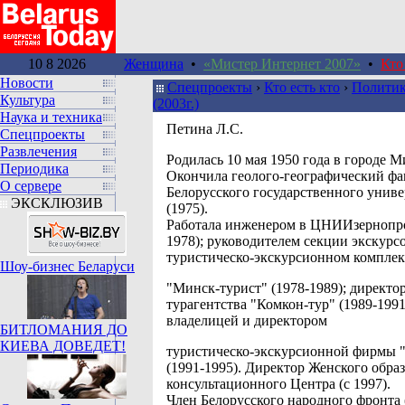
10 8 2026
Женщина
•
«Мистер Интернет 2007»
•
Кто
Новости
Спецпроекты
›
Кто есть кто
›
Политик
Культура
(2003г.)
Наука и техника
Петина Л.С.
Спецпроекты
Развлечения
Pодилась 10 мая 1950 года в городе М
Периодика
Окончила геолого-географический фа
О сервере
Белорусского государственного униве
ЭКСКЛЮЗИВ
(1975).
Работала инженером в ЦНИИзернопро
1978); руководителем секции экскурс
туристическо-экскурсионном комплек
Шоу-бизнес Беларуси
"Минск-турист" (1978-1989); директо
турагентства "Комкон-тур" (1989-1991
владелицей и директором
БИТЛОМАНИЯ ДО
КИЕВА ДОВЕДЕТ!
туристическо-экскурсионной фирмы "
(1991-1995). Директор Женского обра
консультационного Центра (с 1997).
Член Белорусского народного фронта 