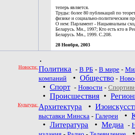
теперь является.
Труды: более 80 публикаций по теоре
физике и социально-политическим пр
О нем: Парламент - Нацыянальны сход
Беларусь. Мн., 1997; Кто есть кто в Р
Беларусь. Мн., 1999. С.208.
28 Ноября, 2003
•
Новости:
Политика
-
В РБ
-
В мире
-
Ми
•
Общество
компаний
-
Ново
•
Спорт
-
Новости
-
Спортив
•
Происшествия
•
Регио
Культура:
Архитектура
•
Изоискусст
•
выставки Минска
-
Галереи
•
Литература
•
Медиа
-
издания
-
Радио
-
Телевидение