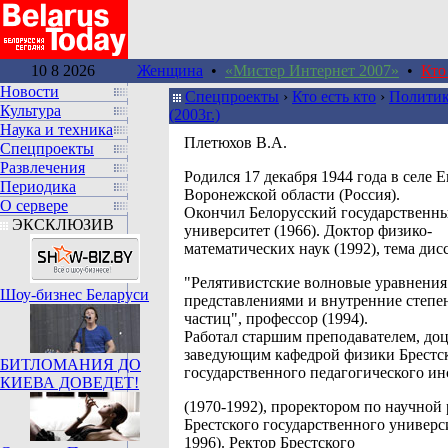
10 8 2026
Женщина
•
«Мистер Интернет 2007»
•
Кто
Новости
Спецпроекты
›
Кто есть кто
›
Политик
Культура
(2003г.)
Наука и техника
Плетюхов В.А.
Спецпроекты
Развлечения
Pодился 17 декабря 1944 года в селе
Периодика
Воронежской области (Россия).
О сервере
Окончил Белорусский государственн
ЭКСКЛЮЗИВ
университет (1966). Доктор физико-
математических наук (1992), тема дис
"Релятивистские волновые уравнения
Шоу-бизнес Беларуси
представлениями и внутренние степе
частиц", профессор (1994).
Работал старшим преподавателем, до
заведующим кафедрой физики Брестс
БИТЛОМАНИЯ ДО
государственного педагогического ин
КИЕВА ДОВЕДЕТ!
(1970-1992), проректором по научной 
Брестского государственного универси
1996). Ректор Брестского