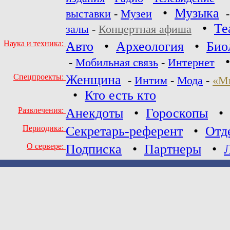
•
Музыка
выставки
-
Музеи
•
Те
залы
-
Концертная афиша
Наука и техника:
Авто
•
Археология
•
Био
-
Мобильная связь
-
Интернет
Спецпроекты:
Женщина
-
Интим
-
Мода
-
«М
•
Кто есть кто
Развлечения:
Анекдоты
•
Гороскопы
Периодика:
Секретарь-референт
•
Отд
О сервере:
Подписка
•
Партнеры
•