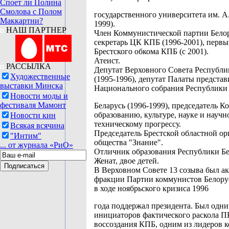
Споет ли Полина
Смолова с Полом
государственного университета им. А
Маккартни?
1999).
НАШ ПАРТНЕР
Член Коммунистической партии Бело
секретарь ЦК КПБ (1996-2001), первы
Брестского обкома КПБ (с 2001).
Атеист.
РАССЫЛКА
Депутат Верховного Совета Республи
Художественные
(1995-1996), депутат Палаты представ
выставки Минска
Национального собрания Республики
Новости моды и
фестиваля Мамонт
Беларусь (1996-1999), председатель К
образованию, культуре, науке и научн
Новости кин
техническому прогрессу.
Всякая всячина
Председатель Брестской областной о
"Интим"
общества "Знание".
... от журнала «РиО»
Отличник образования Республики Бе
Женат, двое детей.
В Верховном Совете 13 созыва был а
фракции Партии коммунистов Белорус
в ходе ноябрьского кризиса 1996
года поддержал президента. Был одни
инициаторов фактического раскола П
воссоздания КПБ, одним из лидеров 