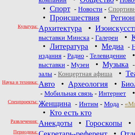
компаний
-
Ново
•
Спорт
-
Новости
-
Спортив
•
Происшествия
•
Регио
Культура:
Архитектура
•
Изоискусст
•
выставки Минска
-
Галереи
•
Литература
•
Медиа
-
издания
-
Радио
-
Телевидение
•
Музыка
выставки
-
Музеи
•
Те
залы
-
Концертная афиша
Наука и техника:
Авто
•
Археология
•
Био
-
Мобильная связь
-
Интернет
Спецпроекты:
Женщина
-
Интим
-
Мода
-
«М
•
Кто есть кто
Развлечения:
Анекдоты
•
Гороскопы
Периодика:
Секретарь-референт
•
Отд