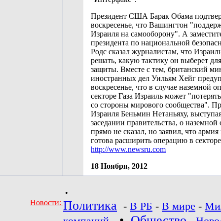
Президент США Барак Обама подтвер
воскресенье, что Вашингтон "поддер
Израиля на самооборону". А заместит
президента по национальной безопас
Родс сказал журналистам, что Израил
решать, какую тактику он выберет для
защиты. Вместе с тем, британский ми
иностранных дел Уильям Хейг предуп
воскресенье, что в случае наземной о
секторе Газа Израиль может "потерят
со стороны мирового сообщества". П
Израиля Беньмин Нетаньяху, выступая
заседании правительства, о наземной
прямо не сказал, но заявил, что арми
готова расширить операцию в секторе
http://www.newsru.com
18 Ноября, 2012
•
Новости:
Политика
-
В РБ
-
В мире
-
Ми
•
Общество