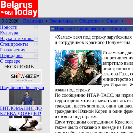
9 8 2026
Политика
•
Экономика
•
Общество
•
Спорт
•
Пр
Новости
Новости
›
Происшествия
›
Новости
Культура
«Хамас» взял под стражу зарубежных
Наука и техника
и сотрудников Красного Полумесяца
Спецпроекты
Развлечения
Исламское дв
Периодика
сопротивления
О сервере
запретило вые
ЭКСКЛЮЗИВ
иностранным 
сектора Газа, 
министерство
дел Израиля. 
Шоу-бизнес Беларуси
взяли под стражу.
По сообщению ИТАР-ТАСС, на изра
территорию хотели выехать девять ит
граждан, шесть японцев, один канаде
БИТЛОМАНИЯ ДО
гражданин Южной Кореи и один фран
КИЕВА ДОВЕДЕТ!
их взяли под стражу.
Двум турецким сотрудникам Красног
также было отказано в выезде из Газы
каким образом ограничено их передв