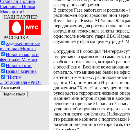
Споет ли Полина
сектору, не сообщается.
Смолова с Полом
В секторе Газа работают и россияне - 
Маккартни?
расположен офис арабоязычной верси
НАШ ПАРТНЕР
Russia today - Rusiya Al-Yaum. Об огр
передвижения для россиян пока не со
сотрудники телеканала заняты переез
офис после ночного удара ВВС Израи
РАССЫЛКА
служившему офисом целому ряду СМ
Художественные
выставки Минска
Сотрудник RT сообщил "Интерфаксу",
Новости моды и
пущенная с израильского самолета, п
фестиваля Мамонт
арабского телеканала, который распол
Новости кин
с российским. Военное командование
Всякая всячина
отметило, что мишенью были не офи
"Интим"
антенный комплекс, расположенный 
... от журнала «РиО»
здания. Он, по мнению Израиля, испо
движением "Хамас" для осуществлен
руководства террористическими опер
Кабинет министров Израиля в воскре
решение о призыве 31 тыс. из 75 тыс.
условиях обостряющегося израильско
палестинского конфликта. Наблюдате
это решение кабинета с подготовкой 
наземной операции в секторе Газа, от
"Интерфакс".