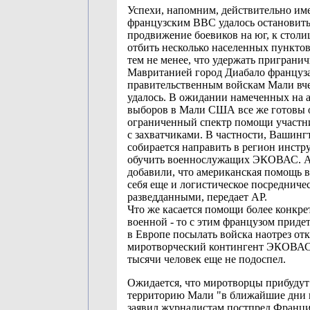
Успехи, напомним, действительно им
французским ВВС удалось остановит
продвижение боевиков на юг, к столиц
отбить несколько населенных пункто
тем не менее, что удержать приграни
Мавританией город Диабало француз
правительственным войскам Мали вче
удалось. В ожидании намеченных на 
выборов в Мали США все же готовы 
ограниченный спектр помощи участн
с захватчиками. В частности, Вашинг
собирается направить в регион инстр
обучить военнослужащих ЭКОВАС. А
добавили, что американская помощь 
себя еще и логистическое посредниче
разведданными, передает AP.
Что же касается помощи более конкре
военной - то с этим французом придет
в Европе посылать войска наотрез отк
миротворческий контингент ЭКОВАС 
тысячи человек еще не подоспел.
Ожидается, что миротворцы прибудут
территорию Мали "в ближайшие дни 
заявил журналистам постпред Франци