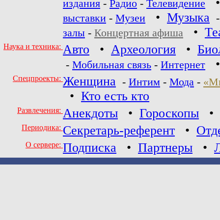
издания
-
Радио
-
Телевидение
•
Музыка
выставки
-
Музеи
•
Те
залы
-
Концертная афиша
Наука и техника:
Авто
•
Археология
•
Био
-
Мобильная связь
-
Интернет
Спецпроекты:
Женщина
-
Интим
-
Мода
-
«М
•
Кто есть кто
Развлечения:
Анекдоты
•
Гороскопы
Периодика:
Секретарь-референт
•
Отд
О сервере:
Подписка
•
Партнеры
•