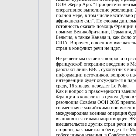
ООН Жерар Аро: "Приоритеты неизме
оперативное выполнение резолюции 
полной мере, в том числе касательно
африканских сил". По словам диплома
готовность оказать помощь Франции 
помимо Великобритании, Германия, 
Бельгия, а также Канада и, как было о
США. Впрочем, о военном вмешатель
стран в конфликт речи не идет.
Не решенным остается вопрос и о ра
французской операции: введение в Ма
работают лишь ВВС, сухопутных войс
информации источников, вопрос о на
интервенции будет обсуждаться в пар
среду, 16 января, передает Le Point.
Как и вопрос о правомерности вмеша
Франции в конфликт в целом. Дело в 
резолюция Совбеза ООН 2085 предпол
совместная с малийскими вооруженн
международная военная операция буд
выполняться силами миротворцев ЭК
вмешательстве других стран речи не и
стороны, как заметил в беседе с Le M
собеседников издания, в Совбезе час