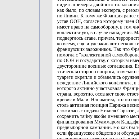
видеть примеры двойного толкования
как было, по словам эксперта, с резо
по Ливии. К тому же Франция ранее с
устав ООН, согласно которому член 
имеет право на самооборону, в том чи
коллективную, в случае нападения. Ма
подверглось атаке, причем, террорист
ко всему, еще и удерживают нескольк
французских заложников. Так что Фр
помогла с "коллективной самооборон
по ООН и государству, с которым име
двусторонние военные соглашения. Ес
этическая сторона вопроса, отмечают 
туареги окрепли и обзавелись оружие
вследствие Ливийского конфликта, в 
которого активно участвовала Франци
страна, вероятно, осознает свою ответ
кризис в Мали. Напомним, что по одн
столь активная позиция Парижа весно
сложилась с подачи Николя Саркози,
сохранить тайну якобы имевшего мес
финансирования Муаммаром Каддафи
предвыборной кампании. Но как бы т
если французское общество и обсужда
правомерность вмешательства Парижа