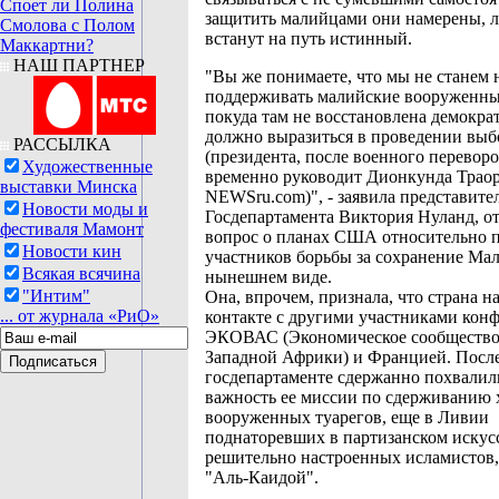
Споет ли Полина
защитить малийцами они намерены, л
Смолова с Полом
встанут на путь истинный.
Маккартни?
НАШ ПАРТНЕР
"Вы же понимаете, что мы не станем
поддерживать малийские вооруженны
покуда там не восстановлена демократ
должно выразиться в проведении выб
РАССЫЛКА
(президента, после военного переворо
Художественные
временно руководит Дионкунда Траор
выставки Минска
NEWSru.com)", - заявила представите
Новости моды и
Госдепартамента Виктория Нуланд, от
фестиваля Мамонт
вопрос о планах США относительно 
Новости кин
участников борьбы за сохранение Мал
Всякая всячина
нынешнем виде.
"Интим"
Она, впрочем, признала, что страна н
... от журнала «РиО»
контакте с другими участниками конф
ЭКОВАС (Экономическое сообщество
Западной Африки) и Францией. Посл
госдепартаменте сдержанно похвалил
важность ее миссии по сдерживанию
вооруженных туарегов, еще в Ливии
поднаторевших в партизанском искусс
решительно настроенных исламистов,
"Аль-Каидой".