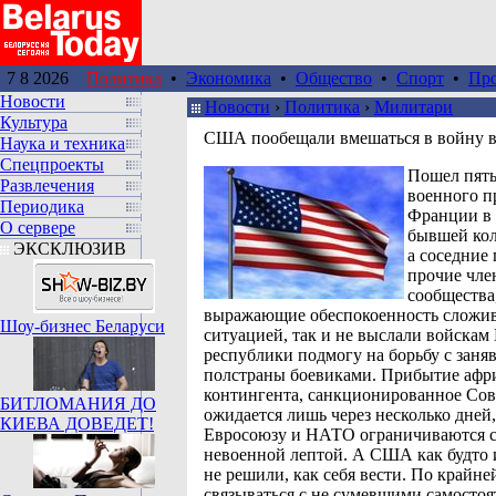
7 8 2026
Политика
•
Экономика
•
Общество
•
Спорт
•
Пр
Новости
Новости
›
Политика
›
Милитари
Культура
США пообещали вмешаться в войну 
Наука и техника
Спецпроекты
Пошел пят
Развлечения
военного п
Периодика
Франции в 
О сервере
бывшей кол
ЭКСКЛЮЗИВ
а соседние 
прочие чле
сообщества
выражающие обеспокоенность сложи
Шоу-бизнес Беларуси
ситуацией, так и не выслали войскам
республики подмогу на борьбу с зан
полстраны боевиками. Прибытие афр
контингента, санкционированное Со
БИТЛОМАНИЯ ДО
ожидается лишь через несколько дней
КИЕВА ДОВЕДЕТ!
Евросоюзу и НАТО ограничиваются 
невоенной лептой. А США как будто 
не решили, как себя вести. По крайне
связываться с не сумевшими самостоя