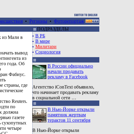
оисшествия
•
Регионы
•
Фоторепортаж
ПОДРАЗДЕЛЫ
В РБ
к из Мали в
В мире
Милитари
Социология
начать вывод
нтингента из
его года. Об
В России официально
р
начали продавать
ран Фабиус.
рекламу в Facebook
ать
ре страны, где
Агентство iConText объявило,
ристические
что начинает продавать рекламу
в социальной сети …
ство Reuters.
 идти по
В Нью-Йорке открыли
ск должна
памятник жертвам
ервью газете
терактов 11 сентября
ь сухопутных
чти четыре
В Нью-Йорке открыли
АСС.