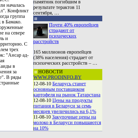
памятник погибшим в
ли началась
результате терактов 11
ал". Конфликт
сентября, …
когда группа
 в Бамако.
Почти 40% европейцев
ооруженные
страдают от
е на севере
психических
ль и
расстройств
ерриторию. С
олем трех
165 миллионов европейцев
к: "Ансар ад-
(38% населения) страдает от
ая
психических расстройств – …
Каиды в
жения за
НОВОСТИ
е". В ряды
WWW.PRODINFO.BY
странные
12-08-10
Беларусь станет
основным поставщиком
картофеля на рынок Татарстана
12-08-10
Цены на продукты
питания в Беларуси за семь
месяцев увеличились на 6,1%
11-08-10
Закупочные цены на
молоко в Беларуси повышаются
на 10%