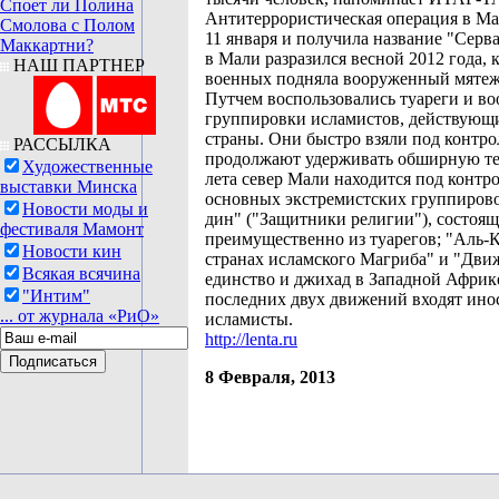
Споет ли Полина
Антитеррористическая операция в Ма
Смолова с Полом
11 января и получила название "Серв
Маккартни?
в Мали разразился весной 2012 года, 
НАШ ПАРТНЕР
военных подняла вооруженный мятеж
Путчем воспользовались туареги и в
группировки исламистов, действующи
страны. Они быстро взяли под контро
РАССЫЛКА
продолжают удерживать обширную т
Художественные
лета север Мали находится под контр
выставки Минска
основных экстремистских группирово
Новости моды и
дин" ("Защитники религии"), состоящ
фестиваля Мамонт
преимущественно из туарегов; "Аль-
Новости кин
странах исламского Магриба" и "Дви
Всякая всячина
единство и джихад в Западной Африк
"Интим"
последних двух движений входят ино
... от журнала «РиО»
исламисты.
http://lenta.ru
8 Февраля, 2013