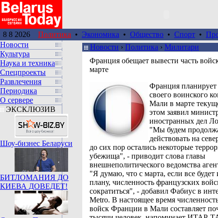
8 8 2026
Политика
•
Экономика
•
Общество
•
Спорт
•
Пр
Новости
Новости
›
Политика
›
Милитари
Культура
Франция обещает вывести часть войс
Наука и техника
марте
Спецпроекты
Развлечения
Франция планирует 
Периодика
своего воинского ко
О сервере
Мали в марте текущ
ЭКСКЛЮЗИВ
этом заявил минист
иностранных дел Ло
"Мы будем продолж
действовать на севе
Шоу-бизнес Беларуси
до сих пор остались некоторые терро
убежища", - приводит слова главы
внешнеполитического ведомства агент
"Я думаю, что с марта, если все будет
БИТЛОМАНИЯ ДО
плану, численность французских вой
КИЕВА ДОВЕДЕТ!
сократиться", - добавил Фабиус в инт
Metro. В настоящее время численност
войск Франции в Мали составляет по
тысячи человек, напоминает ИТАР-Т