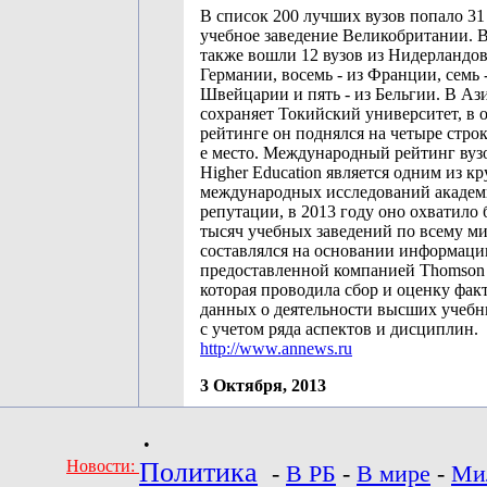
В список 200 лучших вузов попало 3
учебное заведение Великобритании. В
также вошли 12 вузов из Нидерландов,
Германии, восемь - из Франции, семь -
Швейцарии и пять - из Бельгии. В Аз
сохраняет Токийский университет, в
рейтинге он поднялся на четыре строк
е место. Международный рейтинг вузо
Higher Education является одним из 
международных исследований академ
репутации, в 2013 году оно охватило 
тысяч учебных заведений по всему ми
составлялся на основании информаци
предоставленной компанией Thomson 
которая проводила сбор и оценку фак
данных о деятельности высших учебн
с учетом ряда аспектов и дисциплин.
http://www.annews.ru
3 Октября, 2013
•
Новости:
Политика
-
В РБ
-
В мире
-
Ми