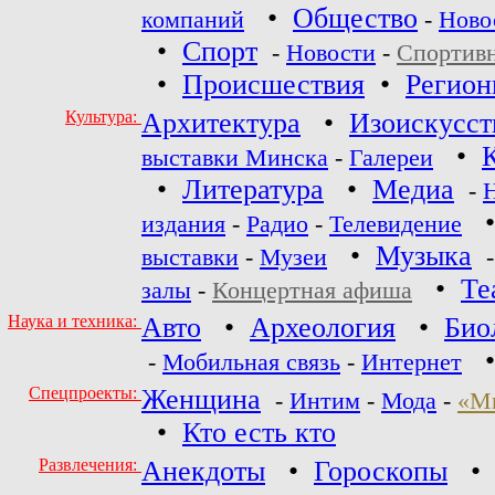
•
Общество
компаний
-
Ново
•
Спорт
-
Новости
-
Спортив
•
Происшествия
•
Регио
Культура:
Архитектура
•
Изоискусст
•
выставки Минска
-
Галереи
•
Литература
•
Медиа
-
издания
-
Радио
-
Телевидение
•
Музыка
выставки
-
Музеи
•
Те
залы
-
Концертная афиша
Наука и техника:
Авто
•
Археология
•
Био
-
Мобильная связь
-
Интернет
Спецпроекты:
Женщина
-
Интим
-
Мода
-
«М
•
Кто есть кто
Развлечения:
Анекдоты
•
Гороскопы