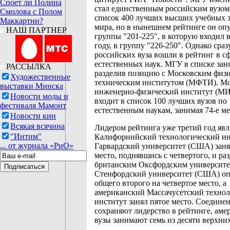
Споет ли Полина
стал единственным российским вузом
Смолова с Полом
список 400 лучших высших учебных 
Маккартни?
мира, но в нынешнем рейтинге он опу
НАШ ПАРТНЕР
группы "201-225", в которую входил
году, в группу "226-250". Однако сраз
российских вуза вошли в рейтинг в с
естественных наук. МГУ в списке заня
РАССЫЛКА
разделив позицию с Московским физи
Художественные
техническим институтом (МФТИ). М
выставки Минска
инженерно-физический институт (М
Новости моды и
входит в список 100 лучших вузов по
фестиваля Мамонт
естественным наукам, занимая 74-е ме
Новости кин
Всякая всячина
Лидером рейтинга уже третий год явл
"Интим"
Калифорнийский технологический ин
... от журнала «РиО»
Гарвардский университет (США) заня
место, поднявшись с четвертого, и раз
британским Оксфордским университе
Стенфордский университет (США) оп
общего второго на четвертое место, а
американский Массачусетский техно
институт занял пятое место. Соедин
сохраняют лидерство в рейтинге, аме
вузы занимают семь из десяти верхни