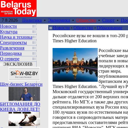
7 8 2026
Политика
•
Экономика
•
Общество
•
Спорт
•
Пр
Новости
Новости
›
Общество
›
Образование
Культура
Российские вузы не вошли в топ-200 
Наука и техника
Times Higher Education
Спецпроекты
Развлечения
Российские в
Периодика
учебные завед
О сервере
попали в новы
ЭКСКЛЮЗИВ
лидирующих в
стран мира,
опубликованн
британским ж
Шоу-бизнес Беларуси
Times Higher Education. "Лучший вуз Р
Московский государственный универс
дальше отдаляется от 200 верхних по
рейтинга. Но МГУ, а также два других
БИТЛОМАНИЯ ДО
специализированных вуза России вход
КИЕВА ДОВЕДЕТ!
100 лучших вузов по естественным нау
говорится в сопроводительных матери
предоставленных составителями рейт
цитирует РИА "Новости". МГУ имен