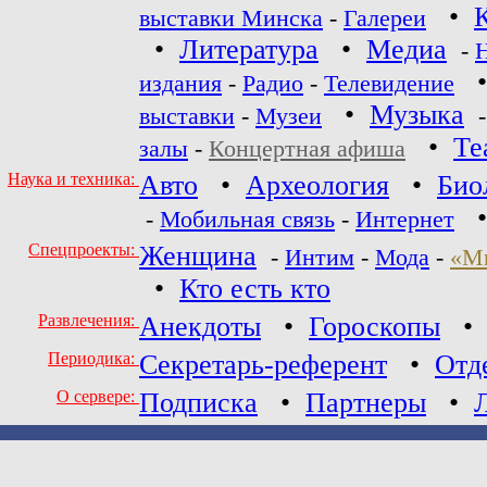
•
выставки Минска
-
Галереи
•
Литература
•
Медиа
-
издания
-
Радио
-
Телевидение
•
Музыка
выставки
-
Музеи
•
Те
залы
-
Концертная афиша
Наука и техника:
Авто
•
Археология
•
Био
-
Мобильная связь
-
Интернет
Спецпроекты:
Женщина
-
Интим
-
Мода
-
«М
•
Кто есть кто
Развлечения:
Анекдоты
•
Гороскопы
Периодика:
Секретарь-референт
•
Отд
О сервере:
Подписка
•
Партнеры
•