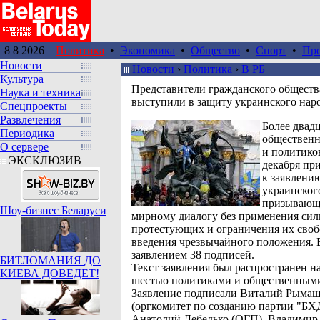
8 8 2026
Политика
•
Экономика
•
Общество
•
Спорт
•
Пр
Новости
Новости
›
Политика
›
В РБ
Культура
Представители гражданского обществ
Наука и техника
выступили в защиту украинского нар
Спецпроекты
Развлечения
Более двад
Периодика
общественн
О сервере
и политико
ЭКСКЛЮЗИВ
декабря пр
к заявлени
украинског
призывающ
Шоу-бизнес Беларуси
мирному диалогу без применения сил
протестующих и ограничения их своб
введения чрезвычайного положения. 
заявлением 38 подписей.
БИТЛОМАНИЯ ДО
Текст заявления был распространен н
КИЕВА ДОВЕДЕТ!
шестью политиками и общественными
Заявление подписали Виталий Рыма
(оргкомитет по созданию партии "БХД
Анатолий Лебедько (ОГП), Владимир