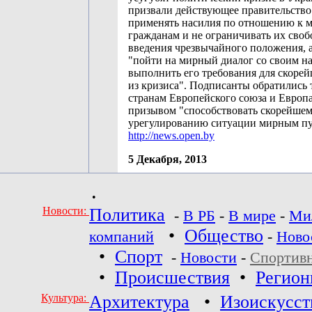
призвали действующее правительство
применять насилия по отношению к 
гражданам и не ограничивать их сво
введения чрезвычайного положения, 
"пойти на мирный диалог со своим н
выполнить его требования для скоре
из кризиса". Подписанты обратились 
странам Европейского союза и Европ
призывом "способствовать скорейше
урегулированию ситуации мирным пу
http://news.open.by
5 Декабря, 2013
•
Новости:
Политика
-
В РБ
-
В мире
-
Ми
•
Общество
компаний
-
Ново
•
Спорт
-
Новости
-
Спортив
•
Происшествия
•
Регио
Культура:
Архитектура
•
Изоискусст