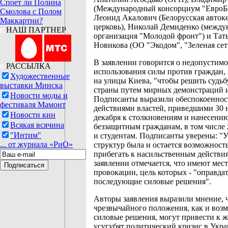
Споет ли Полина
(Международный консорциум "ЕвроБе
Смолова с Полом
Леонид Акалович (Белорусская авток
Маккартни?
церковь), Николай Демиденко (между
НАШ ПАРТНЕР
организация "Молодой фронт") и Тат
Новикова (ОО "Экодом", "Зеленая сеть
В заявлении говорится о недопустим
РАССЫЛКА
использования силы против граждан
Художественные
на улицы Киева, "чтобы решить судьб
выставки Минска
страны путем мирных демонстраций и
Новости моды и
Подписанты выразили обеспокоеннос
фестиваля Мамонт
действиями властей, приведшими 30 н
Новости кин
декабря к столкновениям и нанесени
Всякая всячина
беззащитным гражданам, в том числе
"Интим"
и студентам. Подписанты уверены: "
... от журнала «РиО»
структур была и остается возможность
прибегать к насильственным действи
заявлении отмечается, что имеют мес
провокации, цель которых - "оправдат
последующие силовые решения".
Авторы заявления выразили мнение, 
чрезвычайного положения, как и воз
силовые решения, могут привести к ж
усугубят политический кризис в Укр