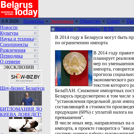
6 8 2026
Политика
•
Экономика
•
Общество
•
Спорт
•
Пр
Новости
Новости
›
Экономика
›
В РБ
Культура
В 2014 году в Беларуси могут быть п
Наука и техника
по ограничению импорта
Спецпроекты
Развлечения
В 2014 году правит
Периодика
планирует реализов
О сервере
мер по уменьшени
ЭКСКЛЮЗИВ
импорта, говорится
прогноза социально
экономического раз
текстом которого р
Шоу-бизнес Беларуси
БелаПАН. Снижение импортных пост
Беларусь предусмотрено в том числе з
"установления предельной доли имп
составляющей в стоимости произвед
БИТЛОМАНИЯ ДО
продукции (60%) с уплатой налога на
КИЕВА ДОВЕДЕТ!
превышения".
В числе иных мер, направленных на 
импорта, в проекте говорится о "введ
систему оценки работы руководителе