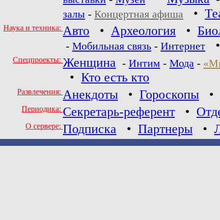
•
Те
залы
-
Концертная афиша
Наука и техника:
Авто
•
Археология
•
Био
-
Мобильная связь
-
Интернет
Спецпроекты:
Женщина
-
Интим
-
Мода
-
«М
•
Кто есть кто
Развлечения:
Анекдоты
•
Гороскопы
Периодика:
Секретарь-референт
•
Отд
О сервере:
Подписка
•
Партнеры
•