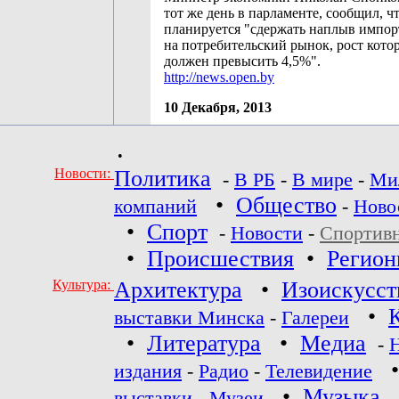
тот же день в парламенте, сообщил, чт
планируется "сдержать наплыв импор
на потребительский рынок, рост кото
должен превысить 4,5%".
http://news.open.by
10 Декабря, 2013
•
Новости:
Политика
-
В РБ
-
В мире
-
Ми
•
Общество
компаний
-
Ново
•
Спорт
-
Новости
-
Спортив
•
Происшествия
•
Регио
Культура:
Архитектура
•
Изоискусст
•
выставки Минска
-
Галереи
•
Литература
•
Медиа
-
издания
-
Радио
-
Телевидение
•
Музыка
выставки
-
Музеи