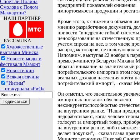
Споет ли Полина
предприятий показателей снижения
Смолова с Полом
импортоемкости продукции и роста эк
Маккартни?
НАШ ПАРТНЕР
Кроме этого, к снижению объемов им
мнению разработчиков документа, до
привести "внедрение гибкой системы
ценообразования на отечественную п
РАССЫЛКА
учетом спроса на нее, в том числе пр
Художественные
распродаж товаров, не пользующихся
выставки Минска
Напомним, выступая 22 ноября в парл
Новости моды и
премьер-министр Беларуси Михаил М
фестиваля Мамонт
обратил внимание на значительный р
Новости кин
потребительского импорта в этом году
Всякая всячина
реальных доходов населения почти на
"Интим"
потребительский импорт", - сказал М
... от журнала «РиО»
Он отметил, что значительное увелич
импортных поставок обусловлено
неконкурентоспособностью отечестве
на внутреннем рынке. "Наши предпр
недорабатывают, когда человек своим
голосует за импортный товар, приоб
на внутреннем рынке, либо выезжает з
делает покупки", - сказал глава прави
Министр экономики Николай Снопков