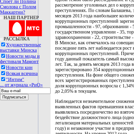
Споет ли Полина
рассмотрение уголовных дел о корр
Смолова с Полом
преступлениях. По словам Балашева, з
Маккартни?
месяцев 2013 года наибольшее количе
НАШ ПАРТНЕР
коррупционных преступлений зареги
промышленности - 97, образовании - 
государственном управлении - 35, торг
здравоохранении - 22, строительстве -
РАССЫЛКА
В Минске, как отмечалось на совещан
Художественные
последние пять лет наблюдается рост
выставки Минска
коррупционных преступлений. Приче
Новости моды и
году данный показатель самый высоки
фестиваля Мамонт
лет. Так, за девять месяцев 2013 года 
Новости кин
зарегистрировано 354 коррупционны
Всякая всячина
преступления. На фоне общего сниже
"Интим"
всех зарегистрированных преступлен
... от журнала «РиО»
доля коррупционных возросла с 1,34%
до 2,05% в текущем.
Наблюдается незначительное снижени
выявленных фактов превышения влас
выявлялись посредничество во взяточ
бездействие должностного лица (одно 
легализация материальных ценностей 
году) и незаконное участие в предпр
деятельности. На уровне 2012 года