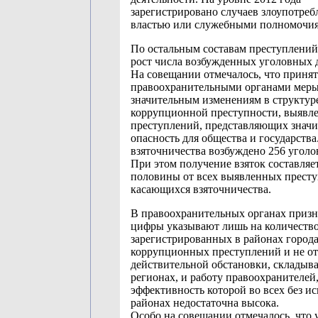
зарегистрировано случаев злоупотреб
властью или служебными полномочия
По остальным составам преступлений
рост числа возбужденных уголовных 
На совещании отмечалось, что приня
правоохранительными органами меры
значительным изменениям в структур
коррупционной преступности, выявл
преступлений, представляющих знач
опасность для общества и государства
взяточничества возбуждено 256 уголо
При этом получение взяток составляе
половины от всех выявленных престу
касающихся взяточничества.
В правоохранительных органах призн
цифры указывают лишь на количеств
зарегистрированных в районах город
коррупционных преступлений и не о
действительной обстановки, складыв
регионах, и работу правоохранителей
эффективность которой во всех без и
районах недостаточна высока.
Особо на совещании отмечалось, что