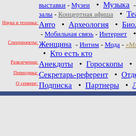
•
Музыка
выставки
-
Музеи
•
Те
залы
-
Концертная афиша
Наука и техника:
Авто
•
Археология
•
Био
-
Мобильная связь
-
Интернет
Спецпроекты:
Женщина
-
Интим
-
Мода
-
«М
•
Кто есть кто
Развлечения:
Анекдоты
•
Гороскопы
Периодика:
Секретарь-референт
•
Отд
О сервере:
Подписка
•
Партнеры
•