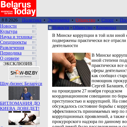
8 8 2026
Политика
•
Экономика
•
Общество
•
Спорт
•
Пр
Новости
Новости
›
Общество
›
Криминал
Культура
В Минске коррупции в той или иной 
Наука и техника
подвержены практически все отрасли
Спецпроекты
деятельности
Развлечения
Периодика
В Минске коррупц
О сервере
иной степени по
ЭКСКЛЮЗИВ
практически все 
сферы деятельнос
как сообщил ста
помощник прокур
Шоу-бизнес Беларуси
Сергей Балашев, 
на прошедшем 27 ноября городском
координационном совещании по борь
преступностью и коррупцией. На со
БИТЛОМАНИЯ ДО
обсуждалось состояние борьбы с корр
КИЕВА ДОВЕДЕТ!
эффективность принимаемых мер по 
коррупционных проявлений, а также 
прокурорского надзора по данному во
одной темой было расследование и су