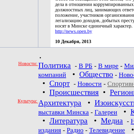
дела в отношении коррумпированных
должностных лиц, занимающих ответ
положение, участников организованны
легализацию доходов, добытых прест
носят в Минске единичный характер.
http://news.open.by
10 Декабря, 2013
•
Новости:
Политика
-
В РБ
-
В мире
-
Ми
•
Общество
компаний
-
Ново
•
Спорт
-
Новости
-
Спортив
•
Происшествия
•
Регио
Культура:
Архитектура
•
Изоискусст
•
выставки Минска
-
Галереи
•
Литература
•
Медиа
-
издания
-
Радио
-
Телевидение