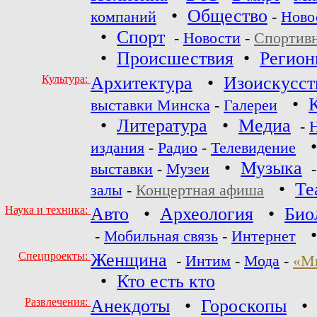
•
Общество
компаний
-
Ново
•
Спорт
-
Новости
-
Спортив
•
Происшествия
•
Регио
Культура:
Архитектура
•
Изоискусст
•
выставки Минска
-
Галереи
•
Литература
•
Медиа
-
издания
-
Радио
-
Телевидение
•
Музыка
выставки
-
Музеи
•
Те
залы
-
Концертная афиша
Наука и техника:
Авто
•
Археология
•
Био
-
Мобильная связь
-
Интернет
Спецпроекты:
Женщина
-
Интим
-
Мода
-
«М
•
Кто есть кто
Развлечения:
Анекдоты
•
Гороскопы