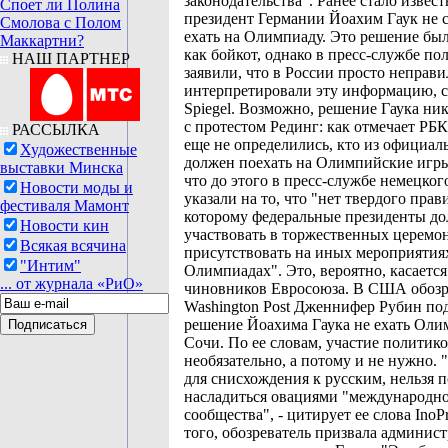
законодательства". Ранее стало извест
Споет ли Полина
президент Германии Йоахим Гаук не 
Смолова с Полом
ехать на Олимпиаду. Это решение бы
Маккартни?
как бойкот, однако в пресс-службе по
НАШ ПАРТНЕР
заявили, что в России просто неправ
интерпретировали эту информацию, 
Spiegel. Возможно, решение Гаука ник
с протестом Рединг: как отмечает РБК
РАССЫЛКА
еще не определились, кто из официал
Художественные
должен поехать на Олимпийские игр
выставки Минска
что до этого в пресс-службе немецког
Новости моды и
указали на то, что "нет твердого прав
фестиваля Мамонт
которому федеральные президенты д
Новости кин
участвовать в торжественных церемо
Всякая всячина
присутствовать на иных мероприятия
"Интим"
Олимпиадах". Это, вероятно, касается
... от журнала «РиО»
чиновников Евросоюза. В США обозр
Washington Post Дженнифер Рубин по
решение Йоахима Гаука не ехать Оли
Сочи. По ее словам, участие политик
необязательно, а потому и не нужно.
для снисхождения к русским, нельзя 
насладиться овациями "международн
сообщества", - цитирует ее слова InoP
того, обозреватель призвала админ