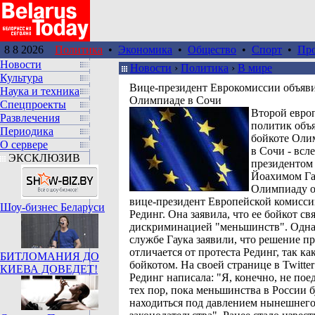
8 8 2026
Политика
•
Экономика
•
Общество
•
Спорт
•
Пр
Новости
Новости
›
Политика
›
В мире
Культура
Вице-президент Еврокомиссии объяви
Наука и техника
Олимпиаде в Сочи
Спецпроекты
Второй евро
Развлечения
политик объ
Периодика
бойкоте Оли
О сервере
в Сочи - всле
ЭКСКЛЮЗИВ
президентом
Йоахимом Га
Олимпиаду о
вице-президент Европейской комисс
Шоу-бизнес Беларуси
Рединг. Она заявила, что ее бойкот свя
дискриминацией "меньшинств". Однак
службе Гаука заявили, что решение п
отличается от протеста Рединг, так ка
БИТЛОМАНИЯ ДО
бойкотом. На своей странице в Twitte
КИЕВА ДОВЕДЕТ!
Рединг написала: "Я, конечно, не пое
тех пор, пока меньшинства в России б
находиться под давлением нынешнего