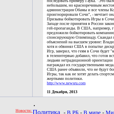
последовать примеру Гаука. "Это был
небольшим, но красноречивым жестом
администрация Обамы и все члены Ко
проигнорировали Сочи", - мечтает он
Призывы бойкотировать Игры в Сочи 
Западе после принятия в России закон
гей-пропаганды. В США, например, г
предложили бойкотировать компанию 
спонсирующую Олимпиаду. Скандал 
объяснений на высшем уровне: Влад
хотя и обвинял США в попытке диск
Игр, заверил, что геям в Сочи будет "
в телеинтервью добавил, что готов вс
людьми нетрадиционной ориентации 
награждал их государственными меда
США ранее объявили, что не будут б
Игры, так как не хотят делать спортс
жертвами политики.
http://www.newsru.com
11 Декабря, 2013
•
Новости:
Политика
-
В РБ
-
В мире
-
Ми