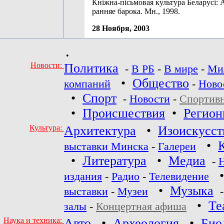
Кніжна-пісьмовая культура Беларусі: 
ранняе барока. Мн., 1998.
28 Ноября, 2003
•
Новости:
Политика
-
В РБ
-
В мире
-
Ми
•
Общество
компаний
-
Ново
•
Спорт
-
Новости
-
Спортив
•
Происшествия
•
Регио
Культура:
Архитектура
•
Изоискусст
•
выставки Минска
-
Галереи
•
Литература
•
Медиа
-
издания
-
Радио
-
Телевидение
•
Музыка
выставки
-
Музеи
•
Те
залы
-
Концертная афиша
Наука и техника:
Авто
•
Археология
•
Био