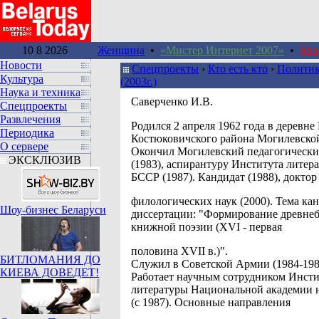
10 8 2026
Женщина
•
«Мистер Интернет 2007»
•
Кто
Новости
Спецпроекты
›
Кто есть кто
›
Политик
Культура
(2003г.)
Наука и техника
Саверченко И.В.
Спецпроекты
Развлечения
Pодился 2 апреля 1962 года в деревн
Периодика
Костюковичского района Могилевской
О сервере
Окончил Могилевский педагогически
ЭКСКЛЮЗИВ
(1983), аспирантуру Института лите
БССР (1987). Кандидат (1988), доктор
филологических наук (2000). Тема ка
Шоу-бизнес Беларуси
диссертации: "Формирование древне
книжной поэзии (ХVІ - первая
половина ХVІІ в.)".
БИТЛОМАНИЯ ДО
Служил в Советской Армии (1984-198
КИЕВА ДОВЕДЕТ!
Работает научным сотрудником Инсти
литературы Национальной академии н
(с 1987). Основные направления