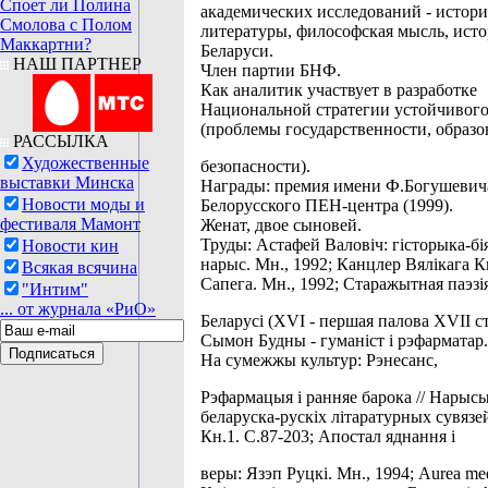
Споет ли Полина
академических исследований - истори
Смолова с Полом
литературы, философская мысль, ист
Маккартни?
Беларуси.
НАШ ПАРТНЕР
Член партии БНФ.
Как аналитик участвует в разработке
Национальной стратегии устойчивого
(проблемы государственности, образо
РАССЫЛКА
Художественные
безопасности).
выставки Минска
Награды: премия имени Ф.Богушевич
Новости моды и
Белорусского ПЕН-центра (1999).
фестиваля Мамонт
Женат, двое сыновей.
Труды: Астафей Валовіч: гісторыка-б
Новости кин
нарыс. Мн., 1992; Канцлер Вялікага К
Всякая всячина
Сапега. Мн., 1992; Старажытная паэзі
"Интим"
... от журнала «РиО»
Беларусі (XVI - першая палова XVII ст.
Сымон Будны - гуманіст і рэфарматар.
На сумежжы культур: Рэнесанс,
Рэфармацыя і ранняе барока // Нарысы
беларуска-рускіх літаратурных сувязей
Кн.1. С.87-203; Апостал яднання і
веры: Язэп Руцкі. Мн., 1994; Aurea med