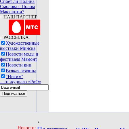
Споет ли Полина
Смолова с Полом
Маккартни?
НАШ ПАРТНЕР
РАССЫЛКА
Художественные
выставки Минска
Новости моды и
фестиваля Мамонт
Новости кин
Всякая всячина
"Интим"
... от журнала «РиО»
•
Новости: