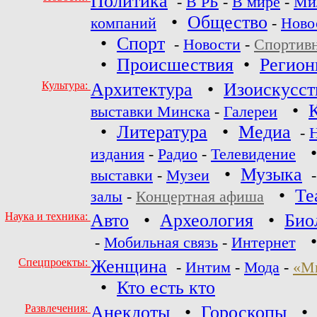
Политика
-
В РБ
-
В мире
-
Ми
•
Общество
компаний
-
Ново
•
Спорт
-
Новости
-
Спортив
•
Происшествия
•
Регио
Культура:
Архитектура
•
Изоискусст
•
выставки Минска
-
Галереи
•
Литература
•
Медиа
-
издания
-
Радио
-
Телевидение
•
Музыка
выставки
-
Музеи
•
Те
залы
-
Концертная афиша
Наука и техника:
Авто
•
Археология
•
Био
-
Мобильная связь
-
Интернет
Спецпроекты:
Женщина
-
Интим
-
Мода
-
«М
•
Кто есть кто
Развлечения:
Анекдоты
•
Гороскопы