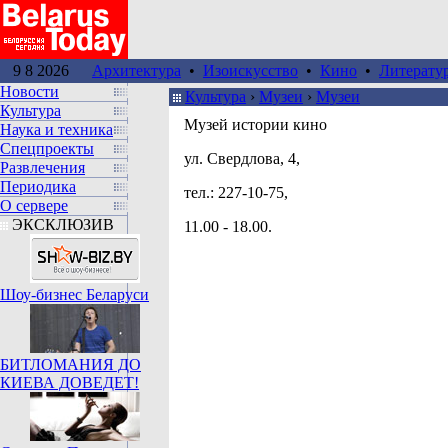
9 8 2026
Архитектура
•
Изоискусство
•
Кино
•
Литерату
Новости
Культура
›
Музеи
›
Музеи
Культура
Музей истории кино
Наука и техника
Спецпроекты
ул. Свердлова, 4,
Развлечения
Периодика
тел.: 227-10-75,
О сервере
ЭКСКЛЮЗИВ
11.00 - 18.00.
Шоу-бизнес Беларуси
БИТЛОМАНИЯ ДО
КИЕВА ДОВЕДЕТ!