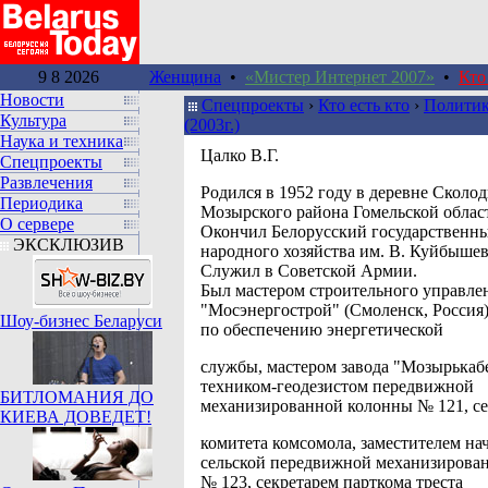
9 8 2026
Женщина
•
«Мистер Интернет 2007»
•
Кто
Новости
Спецпроекты
›
Кто есть кто
›
Политик
Культура
(2003г.)
Наука и техника
Цалко В.Г.
Спецпроекты
Развлечения
Родился в 1952 году в деревне Сколо
Периодика
Мозырского района Гомельской облас
О сервере
Окончил Белорусский государственн
ЭКСКЛЮЗИВ
народного хозяйства им. В. Куйбышев
Служил в Советской Армии.
Был мастером строительного управлен
"Мосэнергострой" (Смоленск, Россия
Шоу-бизнес Беларуси
по обеспечению энергетической
службы, мастером завода "Мозырькабе
техником-геодезистом передвижной
БИТЛОМАНИЯ ДО
механизированной колонны № 121, се
КИЕВА ДОВЕДЕТ!
комитета комсомола, заместителем на
сельской передвижной механизирова
№ 123, секретарем парткома треста