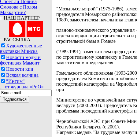
Споет ли Полина
Смолова с Полом
"Мозырьсельстрой" (1975-1986), заме
Маккартни?
председателя Мозырского райисполко
НАШ ПАРТНЕР
1989), заместителем начальника главн
планово-экономического управления 
отдела координации строительства и 
РАССЫЛКА
строительной базы в Гомеле
Художественные
выставки Минска
(1989-1991), заместителем председате
по строительному комплексу в Гомеле 
Новости моды и
заместителем председателя
фестиваля Мамонт
Новости кин
Гомельского облисполкома (1993-2000
Всякая всячина
председателем Комитета по проблема
"Интим"
последствий катастрофы на Чернобы
... от журнала «РиО»
при
Министерстве по чрезвычайным ситу
Беларуси (2000-2001). Председатель К
проблемам последствий катастрофы н
Чернобыльской АЭС при Совете Мин
Республики Беларусь (с 2001).
Награды: медаль "За трудовые заслуги