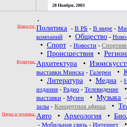
28 Ноября, 2003
•
Новости:
Политика
-
В РБ
-
В мире
-
Ми
•
Общество
компаний
-
Ново
•
Спорт
-
Новости
-
Спортив
•
Происшествия
•
Регио
Культура:
Архитектура
•
Изоискусст
•
выставки Минска
-
Галереи
•
Литература
•
Медиа
-
издания
-
Радио
-
Телевидение
•
Музыка
выставки
-
Музеи
•
Те
залы
-
Концертная афиша
Наука и техника:
Авто
•
Археология
•
Био
-
Мобильная связь
-
Интернет