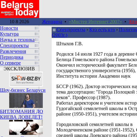
10 8 2026
Женщина
•
«Мистер Интернет 2007»
•
Кто
Новости
Спецпроекты
›
Кто есть кто
›
Политик
Культура
(2003г.)
Наука и техника
Штыхов Г.В.
Спецпроекты
Развлечения
Родился 14 июля 1927 года в деревне 
Периодика
Белица Гомельского района Гомельско
О сервере
Окончил исторический факультет Бел
ЭКСКЛЮЗИВ
государственого университета (1956),
Института истории Академии наук
БССР (1962). Доктор исторических нау
Шоу-бизнес Беларуси
тема диссертации: "Города Полоцкой 
веков". Профессор (1987).
Работал директором и учителем исто
Гудогайской семилетней школы в Ост
БИТЛОМАНИЯ ДО
районе (1950-1951), учителем истории
КИЕВА ДОВЕДЕТ!
Городиловской семилетней школы в
Молодечненском районе (1951-1952),
средней школы Лоевского района (195