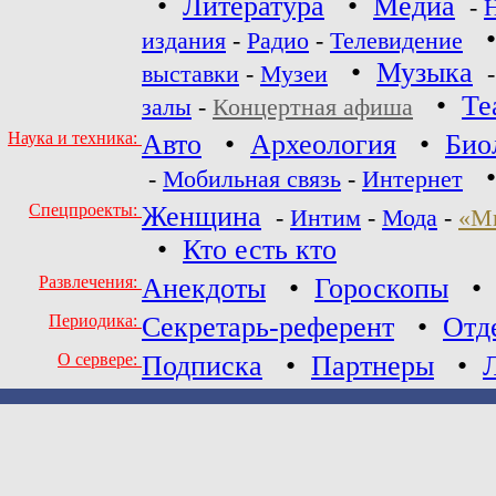
•
Литература
•
Медиа
-
издания
-
Радио
-
Телевидение
•
Музыка
выставки
-
Музеи
•
Те
залы
-
Концертная афиша
Наука и техника:
Авто
•
Археология
•
Био
-
Мобильная связь
-
Интернет
Спецпроекты:
Женщина
-
Интим
-
Мода
-
«М
•
Кто есть кто
Развлечения:
Анекдоты
•
Гороскопы
Периодика:
Секретарь-референт
•
Отд
О сервере:
Подписка
•
Партнеры
•