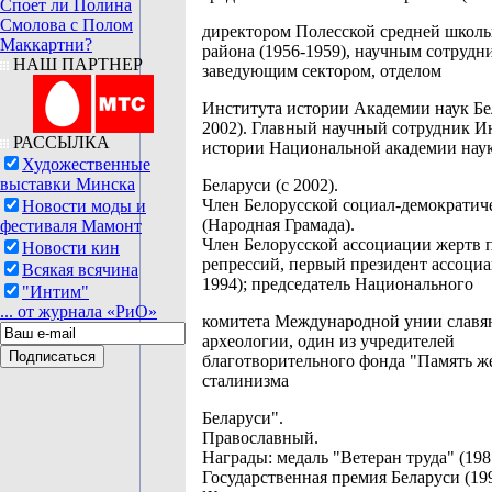
Споет ли Полина
Смолова с Полом
директором Полесской средней школы
Маккартни?
района (1956-1959), научным сотрудн
НАШ ПАРТНЕР
заведующим сектором, отделом
Института истории Академии наук Бе
2002). Главный научный сотрудник И
РАССЫЛКА
истории Национальной академии нау
Художественные
выставки Минска
Беларуси (с 2002).
Член Белорусской социал-демократич
Новости моды и
(Народная Грамада).
фестиваля Мамонт
Член Белорусской ассоциации жертв 
Новости кин
репрессий, первый президент ассоциа
Всякая всячина
1994); председатель Национального
"Интим"
... от журнала «РиО»
комитета Международной унии славя
археологии, один из учредителей
благотворительного фонда "Память ж
сталинизма
Беларуси".
Православный.
Награды: медаль "Ветеран труда" (198
Государственная премия Беларуси (199