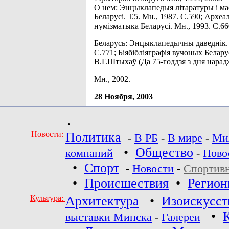
О нем: Энцыклапедыя літаратуры і ма
Беларусі. Т.5. Мн., 1987. С.590; Археал
нумізматыка Беларусі. Мн., 1993. С.66
Беларусь: Энцыклапедычны даведнік. 
С.771; Біябібліяграфія вучоных Белару
В.Г.Штыхаў (Да 75-годдзя з дня нарад
Мн., 2002.
28 Ноября, 2003
•
Новости:
Политика
-
В РБ
-
В мире
-
Ми
•
Общество
компаний
-
Ново
•
Спорт
-
Новости
-
Спортив
•
Происшествия
•
Регио
Культура:
Архитектура
•
Изоискусст
•
выставки Минска
-
Галереи