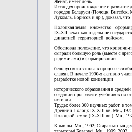
Женат, имеет дочь.
Исследуя происхождение и развитие
городов Беларуси (Полоцк, Витебск, 
Лукомль, Борисов и др.), доказал, что
Полоцкая земля - княжество - сформи
ІХ-ХІІ веках как отдельное государст
династией, территорией, войском.
Обосновал положение, что кривичи-п
сыграли большую роль (вместе с дрег
радимичами) в формировании
белорусского этноса в процессе симби
славян. В начале 1990-х активно учас
разработке новой концепции
исторического образования в средней
создании программ и учебников по о
истории.
Труды: более 300 научных работ, в том
Древний Полоцк ІХ-ХІІІ вв. Мн., 1975
Полоцкой земли (ІХ-ХІІІ вв.). Мн., 19
Крывічы. Мн., 1992; Старажытныя дз
тэрыторыі Беларусі. Мн., 1999, 2002.