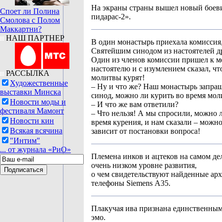
На экраны страны вышел новый боеви
Споет ли Полина
пидарас-2».
Смолова с Полом
Маккартни?
НАШ ПАРТНЕР
В один монастырь приехала комиссия,
Святейшим синодом из настоятелей д
Один из членов комиссии пришел к м
настоятелю и с изумлением сказал, чт
РАССЫЛКА
молитвы курят!
Художественные
– Ну и что же? Наш монастырь запр
выставки Минска
синод, можно ли курить во время мол
Новости моды и
– И что же вам ответили?
фестиваля Мамонт
– Что нельзя! А мы спросили, можно 
Новости кин
время курения, и нам сказали – можно
Всякая всячина
зависит от постановки вопроса!
"Интим"
... от журнала «РиО»
Племена инков и ацтеков на самом де
очень низком уровне развития,
о чем свидетельствуют найденные ар
телефоны Siеmеns А35.
Плакучая ива признана единственным
эмо.