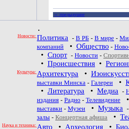
‹‹ предыдущие
•
Новости:
Политика
-
В РБ
-
В мире
-
Ми
•
Общество
компаний
-
Ново
•
Спорт
-
Новости
-
Спортив
•
Происшествия
•
Регио
Культура:
Архитектура
•
Изоискусст
•
выставки Минска
-
Галереи
•
Литература
•
Медиа
-
издания
-
Радио
-
Телевидение
•
Музыка
выставки
-
Музеи
•
Те
залы
-
Концертная афиша
Наука и техника:
Авто
•
Археология
•
Био