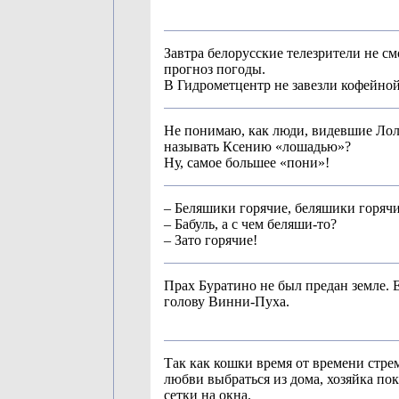
Завтра белорусские телезрители не см
прогноз погоды.
В Гидрометцентр не завезли кофейно
Не понимаю, как люди, видевшие Лол
называть Ксению «лошадью»?
Ну, самое большее «пони»!
– Беляшики горячие, беляшики горячи
– Бабуль, а с чем беляши-то?
– Зато горячие!
Прах Буратино не был предан земле. 
голову Винни-Пуха.
Так как кошки время от времени стре
любви выбраться из дома, хозяйка п
сетки на окна.