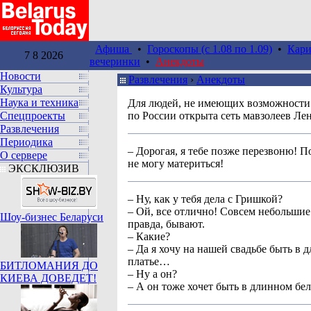
Афиша
•
Гороскопы (c 1.08 по 1.09)
•
Кари
7 8 2026
вечеринки
•
Анекдоты
Новости
Развлечения
›
Анекдоты
Культура
Наука и техника
Для людей, не имеющих возможности 
Спецпроекты
по России открыта сеть мавзолеев Ле
Развлечения
Периодика
– Дорогая, я тебе позже перезвоню! П
О сервере
не могу материться!
ЭКСКЛЮЗИВ
– Ну, как у тебя дела с Гришкой?
– Ой, все отлично! Совсем небольшие
Шоу-бизнес Беларуси
правда, бывают.
– Какие?
– Да я хочу на нашей свадьбе быть в 
платье…
БИТЛОМАНИЯ ДО
– Ну а он?
КИЕВА ДОВЕДЕТ!
– А он тоже хочет быть в длинном бел