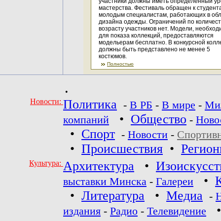
участники должны иметь определенный ур
мастерства. Фестиваль обращен к студент
молодым специалистам, работающих в об
дизайна одежды. Ограничений по количест
возрасту участников нет. Модели, необхо
для показа коллекций, предоставляются
модельерам бесплатно. В конкурсной колл
должны быть представлено не менее 5
костюмов.
Полностью
•
Новости:
Политика
-
В РБ
-
В мире
-
Ми
•
Общество
компаний
-
Ново
•
Спорт
-
Новости
-
Спортив
•
Происшествия
•
Регио
Культура:
Архитектура
•
Изоискусст
•
выставки Минска
-
Галереи
•
Литература
•
Медиа
-
издания
-
Радио
-
Телевидение