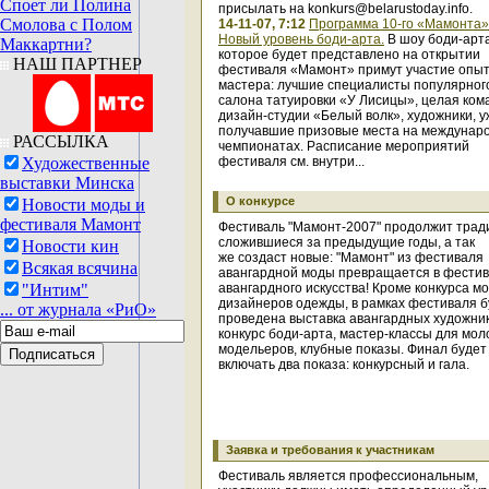
Споет ли Полина
присылать на konkurs@belarustoday.info.
Смолова с Полом
14-11-07, 7:12
Программа 10-го «Мамонта»
Новый уровень боди-арта.
В шоу боди-арта
Маккартни?
которое будет представлено на открытии
НАШ ПАРТНЕР
фестиваля «Мамонт» примут участие опы
мастера: лучшие специалисты популярног
салона татуировки «У Лисицы», целая ком
дизайн-студии «Белый волк», художники, у
получавшие призовые места на междунар
РАССЫЛКА
чемпионатах. Расписание мероприятий
Художественные
фестиваля см. внутри...
выставки Минска
О конкурсе
Новости моды и
фестиваля Мамонт
Фестиваль "Мамонт-2007" продолжит трад
сложившиеся за предыдущие годы, а так
Новости кин
же создаст новые: "Мамонт" из фестиваля
Всякая всячина
авангардной моды превращается в фести
"Интим"
авангардного искусства! Кроме конкурса м
дизайнеров одежды, в рамках фестиваля б
... от журнала «РиО»
проведена выставка авангардных художник
конкурс боди-арта, мастер-классы для мо
модельеров, клубные показы. Финал будет
включать два показа: конкурсный и гала.
Заявка и требования к участникам
Фестиваль является профессиональным,