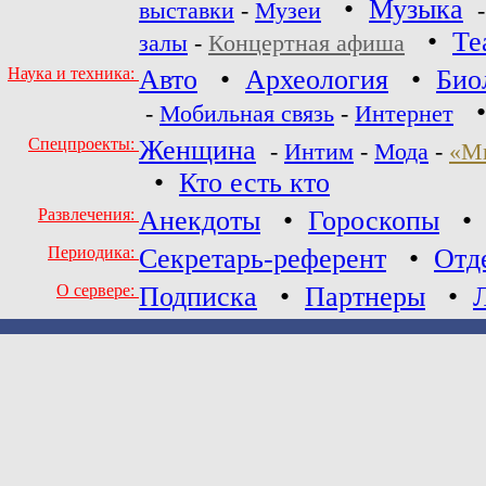
•
Музыка
выставки
-
Музеи
•
Те
залы
-
Концертная афиша
Наука и техника:
Авто
•
Археология
•
Био
-
Мобильная связь
-
Интернет
Спецпроекты:
Женщина
-
Интим
-
Мода
-
«М
•
Кто есть кто
Развлечения:
Анекдоты
•
Гороскопы
Периодика:
Секретарь-референт
•
Отд
О сервере:
Подписка
•
Партнеры
•