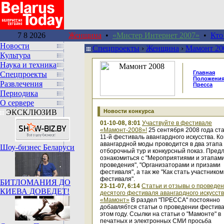
7 8 2026
Женщина
•
«Мистер Интернет 2007»
•
Кто
Новости
Спецпроекты
›
Женщина
›
Мамонт 20
Культура
Наука и техника
Главная
Спецпроекты
Положени
Развлечения
Пресса
Периодика
О сервере
ЭКСКЛЮЗИВ
Новости конкурса
01-10-08, 8:01
Участвуйте в фестивале
«Мамонт-2008»!
25 сентября 2008 года ст
11-й фестиваль авангардного искусства. Ко
авангардной моды проводится в два этапа
Шоу-бизнес Беларуси
отборочный тур и конкурсный показ. Пред
ознакомиться с "Мероприятиями и этапам
проведения", "Организаторами и призами
фестиваля", а так же "Как стать участником
фестиваля".
БИТЛОМАНИЯ ДО
23-11-07, 6:14
Статьи и отзывы о проведе
КИЕВА ДОВЕДЕТ!
десятого фестиваля авангардного искусст
«Мамонт»
В раздел "ПРЕССА" постоянно
добавлябтся статьи о проведении фестива
этом году. Ссылки на статьи о "Мамонте" в
печатных и электронных СМИ просьба