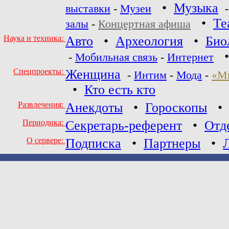
•
Музыка
выставки
-
Музеи
•
Те
залы
-
Концертная афиша
Наука и техника:
Авто
•
Археология
•
Био
-
Мобильная связь
-
Интернет
Спецпроекты:
Женщина
-
Интим
-
Мода
-
«М
•
Кто есть кто
Развлечения:
Анекдоты
•
Гороскопы
Периодика:
Секретарь-референт
•
Отд
О сервере:
Подписка
•
Партнеры
•