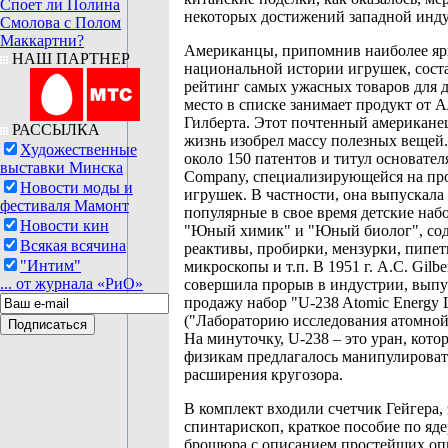
Споет ли Полина
некоторых достижений западной инду
Смолова с Полом
Маккартни?
Американцы, припомнив наиболее яр
НАШ ПАРТНЕР
национальной истории игрушек, сост
рейтинг самых ужасных товаров для д
место в списке занимает продукт от 
Гилберта. Этот почтенный американе
РАССЫЛКА
жизнь изобрел массу полезных вещей.
Художественные
около 150 патентов и титул основателя
выставки Минска
Company, специализирующейся на пр
Новости моды и
игрушек. В частности, она выпускала
фестиваля Мамонт
популярные в свое время детские наб
Новости кин
"Юный химик" и "Юный биолог", со
Всякая всячина
реактивы, пробирки, мензурки, пипет
"Интим"
микроскопы и т.п. В 1951 г. A.C. Gilb
... от журнала «РиО»
совершила прорыв в индустрии, выпу
продажу набор "U-238 Atomic Energy 
("Лабораторию исследования атомной
На минуточку, U-238 – это уран, ко
физикам предлагалось манипулироват
расширения кругозора.
В комплект входили счетчик Гейгера, 
спинтарископ, краткое пособие по яд
брошюра с описанием простейших оп