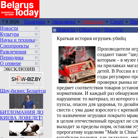
7 8 2026
Политика
•
Экономика
•
Общество
•
Спорт
•
Пр
Новости
Новости
›
Общество
›
Новости
Культура
Краткая история игрушек-убийц
Наука и техника
Спецпроекты
Производители иг
Развлечения
создают такие "ше
Периодика
которым – в музее 
О сервере
на прилавках мага
ЭКСКЛЮЗИВ
детей. В России в 
годы регулярно пр
проверки рынка и
предмет соответствия товаров устан
Шоу-бизнес Беларуси
нормативам. И каждый раз обнаружи
нарушения: то материал, из которого
пупсы, опасен для здоровья, то дизай
свести с ума даже взрослого с крепко
БИТЛОМАНИЯ ДО
то назначение игрушки покрыто мрак
КИЕВА ДОВЕДЕТ!
в целом отечественный продукт не с
выходит за пределы норм, оставляя эт
прерогативу изделиям "Made in China
китайские поделки, как оказалось, ме