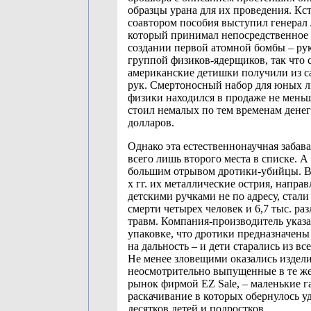
образцы урана для их проведения. Кст
соавтором пособия выступил генерал 
который принимал непосредственное 
создании первой атомной бомбы – ру
группой физиков-ядерщиков, так что 
американские детишки получили из 
рук. Смертоносный набор для юных 
физики находился в продаже не меньш
стоил немалых по тем временам денег
долларов.
Однако эта естественнонаучная забава
всего лишь второго места в списке. А
большим отрывом дротики-убийцы. В 
х гг. их металлические острия, напра
детскими ручками не по адресу, стал
смерти четырех человек и 6,7 тыс. ра
травм. Компания-производитель указа
упаковке, что дротики предназначены
на дальность – и дети старались из все
Не менее зловещими оказались издели
неосмотрительно выпущенные в те же
рынок фирмой EZ Sale, – маленькие г
раскачивание в которых обернулось у
десятков детей и подростков.