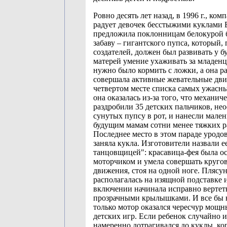
Ровно десять лет назад, в 1996 г., ком
радует девочек бесстыжими куклами 
предложила поклонницам белокурой 
забаву – гигантского пупса, который,
создателей, должен был развивать у 
матерей умение ухаживать за младен
нужно было кормить с ложки, а она ра
совершала активные жевательные дв
четвертом месте списка самых ужасн
она оказалась из-за того, что механи
раздробили 35 детских пальчиков, не
сунутых пупсу в рот, и нанесли мале
будущим мамам сотни менее тяжких р
Последнее место в этом параде уродо
заняла кукла. Изготовители назвали 
танцовщицей": красавица-фея была о
моторчиком и умела совершать круго
движения, стоя на одной ноге. Плясу
располагалась на изящной подставке 
включении начинала исправно вертеть
прозрачными крылышками. И все бы 
только мотор оказался чересчур мощн
детских игр. Если ребенок случайно 
намеренно дотрагивался до куклы, ког