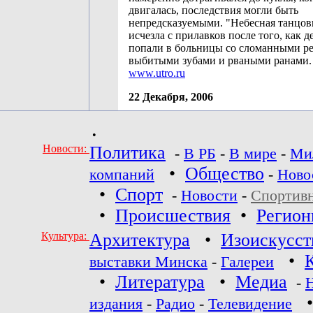
двигалась, последствия могли быть
непредсказуемыми. "Небесная танцо
исчезла с прилавков после того, как д
попали в больницы со сломанными р
выбитыми зубами и рваными ранами.
www.utro.ru
22 Декабря, 2006
•
Новости:
Политика
-
В РБ
-
В мире
-
Ми
•
Общество
компаний
-
Ново
•
Спорт
-
Новости
-
Спортив
•
Происшествия
•
Регио
Культура:
Архитектура
•
Изоискусст
•
выставки Минска
-
Галереи
•
Литература
•
Медиа
-
издания
-
Радио
-
Телевидение