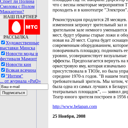
Споет ли Полина
что с весны некоторые мероприятия 
Смолова с Полом
проходить и в кинотеатре "Электрон"
Маккартни?
НАШ ПАРТНЕР
Реконструкция продлится 28 месяцев.
изменения затронут зрительный зал и 
зрительном зале немного уменьшится
мест, будут убраны старые ложи и об
РАССЫЛКА
новая на 20 мест. Сцена будет оснаще
Художественные
современным оборудованием, которое
выставки Минска
поворачивать площадку, поднимать ее
Новости моды и
уровни, усовершенствует визуальные 
фестиваля Мамонт
эффекты. Предполагается вернуть на 
Новости кин
оркестровую яму, которая изначально
Всякая всячина
присутствовала в ТЮЗе, но была упра
"Интим"
середине 1970-х годов. "В нашем теат
... от журнала «РиО»
требовательный зритель. Мы хотим, ч
была одна из самых лучших в Белару
театральных площадок", — заявил ди
Театр юного зрителя построен в 1956 
http://www.belapan.com
25 Ноября, 2008