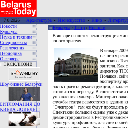
7 8 2026
Архитектура
•
Изоискусство
•
Кино
•
Литерату
Новости
Культура
›
Театр
›
Новoсти
Культура
В январе начнется реконструкция мин
Наука и техника
юного зрителя
Спецпроекты
Развлечения
В январе 2009
Периодика
начнется рек
О сервере
минского Теа
ЭКСКЛЮЗИВ
зрителя. Как 
директор ТЮЗ
Поляков, сейч
экспертизу ар
Шоу-бизнес Беларуси
часть проекта реконструкции, а колле
готовится к переезду. В соответствии
управления культуры Мингорисполко
службы театра разместятся в здании к
БИТЛОМАНИЯ ДО
"Электрон", там же будут проходить 
КИЕВА ДОВЕДЕТ!
Спектакли большой сцены уже с декаб
демонстрироваться в Республиканско
культуры профсоюзов, для спектакле
площадка еще не выбрана. Директор н