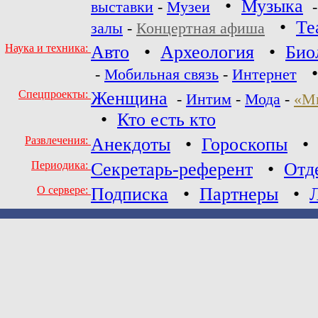
•
Музыка
выставки
-
Музеи
•
Те
залы
-
Концертная афиша
Наука и техника:
Авто
•
Археология
•
Био
-
Мобильная связь
-
Интернет
Спецпроекты:
Женщина
-
Интим
-
Мода
-
«М
•
Кто есть кто
Развлечения:
Анекдоты
•
Гороскопы
Периодика:
Секретарь-референт
•
Отд
О сервере:
Подписка
•
Партнеры
•