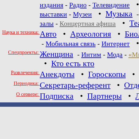
издания
-
Радио
-
Телевидение
•
Музыка
выставки
-
Музеи
•
Те
залы
-
Концертная афиша
Наука и техника:
Авто
•
Археология
•
Био
-
Мобильная связь
-
Интернет
Спецпроекты:
Женщина
-
Интим
-
Мода
-
«М
•
Кто есть кто
Развлечения:
Анекдоты
•
Гороскопы
Периодика:
Секретарь-референт
•
Отд
О сервере:
Подписка
•
Партнеры
•