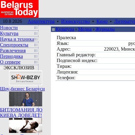
10 8 2026
Архитектура
•
Изоискусство
•
Кино
•
Литерату
Новости
Культура
›
Медиа
›
Журналы
Культура
Пралеска
Наука и техника
Язык:
ру
Спецпроекты
Адрес:
220023, Минск
Развлечения
Главный редактор:
Периодика
Подписной индекс:
О сервере
Тираж:
ЭКСКЛЮЗИВ
Лицензия:
Телефон:
Шоу-бизнес Беларуси
БИТЛОМАНИЯ ДО
КИЕВА ДОВЕДЕТ!