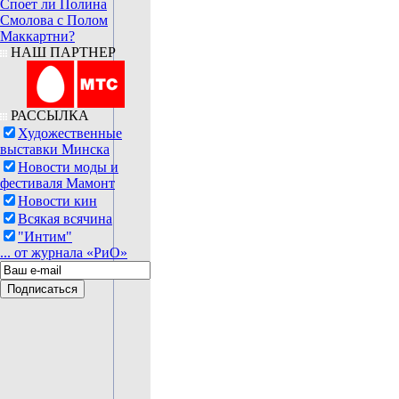
Споет ли Полина
Смолова с Полом
Маккартни?
НАШ ПАРТНЕР
РАССЫЛКА
Художественные
выставки Минска
Новости моды и
фестиваля Мамонт
Новости кин
Всякая всячина
"Интим"
... от журнала «РиО»