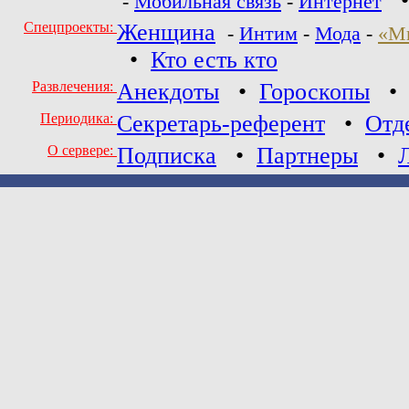
-
Мобильная связь
-
Интернет
Спецпроекты:
Женщина
-
Интим
-
Мода
-
«М
•
Кто есть кто
Развлечения:
Анекдоты
•
Гороскопы
Периодика:
Секретарь-референт
•
Отд
О сервере:
Подписка
•
Партнеры
•