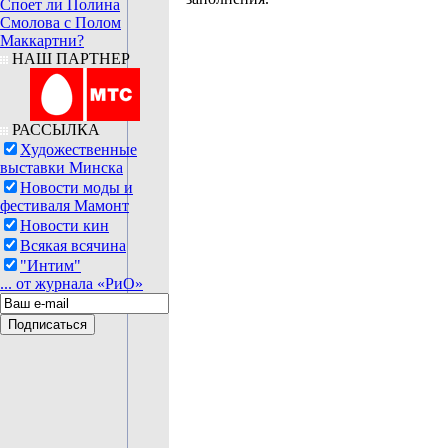
Споет ли Полина
Смолова с Полом
Маккартни?
НАШ ПАРТНЕР
РАССЫЛКА
Художественные
выставки Минска
Новости моды и
фестиваля Мамонт
Новости кин
Всякая всячина
"Интим"
... от журнала «РиО»