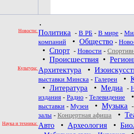
•
Новости:
Политика
-
В РБ
-
В мире
-
Ми
•
Общество
компаний
-
Ново
•
Спорт
-
Новости
-
Спортив
•
Происшествия
•
Регио
Культура:
Архитектура
•
Изоискусст
•
выставки Минска
-
Галереи
•
Литература
•
Медиа
-
издания
-
Радио
-
Телевидение
•
Музыка
выставки
-
Музеи
•
Те
залы
-
Концертная афиша
Наука и техника:
Авто
•
Археология
•
Био