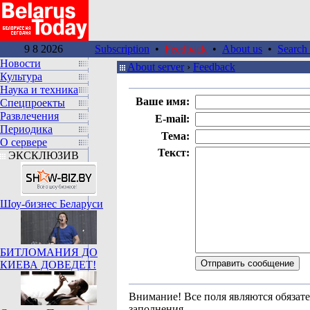
9 8 2026
Subscription
•
Feedback
•
About us
•
Search 
Новости
About server
›
Feedback
Культура
Наука и техника
Ваше имя:
Спецпроекты
Развлечения
E-mail:
Периодика
Тема:
О сервере
Текст:
ЭКСКЛЮЗИВ
Шоу-бизнес Беларуси
БИТЛОМАНИЯ ДО
КИЕВА ДОВЕДЕТ!
Внимание!
Все поля являются обязат
заполнения.