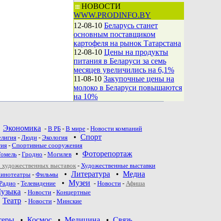
НОВОСТИ
WWW.PRODINFO.BY
12-08-10
Беларусь станет
основным поставщиком
картофеля на рынок Татарстана
12-08-10
Цены на продукты
питания в Беларуси за семь
месяцев увеличились на 6,1%
11-08-10
Закупочные цены на
молоко в Беларуси повышаются
на 10%
•
Экономика
-
В РБ
-
В мире
-
Новости компаний
•
Спорт
елигия
-
Люди
-
Экология
тия
-
Спортивные сооружения
•
Фоторепортаж
Гомель
-
Гродно
-
Могилев
 художественных выставок
-
Художественные выставки
•
Литература
•
Медиа
инотеатры
-
Фильмы
•
Музеи
Радио
-
Телевидение
-
Новости
-
Афиша
узыка
-
Новости
-
Концертные
•
Театр
-
Новoсти
-
Минские
теры
•
Космос
•
Медицина
•
Связь