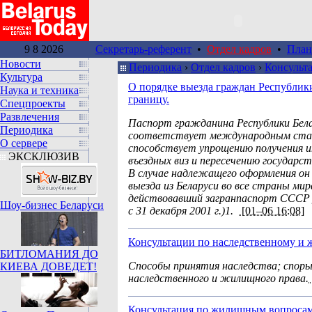
9 8 2026
Секретарь-референт
•
Отдел кадров
•
План
Новости
Периодика
›
Отдел кадров
›
Консульта
Культура
О порядке выезда граждан Республики
Наука и техника
границу.
Спецпроекты
Развлечения
Паспорт гражданина Республики Бел
Периодика
соответствует международным ста
О сервере
способствует упрощению получения 
ЭКСКЛЮЗИВ
въездных виз и пересечению государст
В случае надлежащего оформления он
выезда из Беларуси во все страны мир
действовавший загранпаспорт СССР 
Шоу-бизнес Беларуси
с 31 декабря 2001 г.)1.
[01–06 16:08]
Консультации по наследственному и 
БИТЛОМАНИЯ ДО
Способы принятия наследства; споры
КИЕВА ДОВЕДЕТ!
наследственного и жилищного права.
Консультация по жилищным вопросам