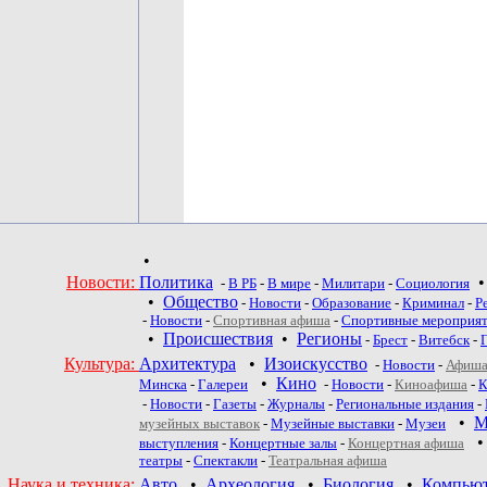
•
Новости:
Политика
-
В РБ
-
В мире
-
Милитари
-
Социология
•
Общество
-
Новости
-
Образование
-
Криминал
-
Р
-
Новости
-
Спортивная афиша
-
Спортивные мероприя
•
Происшествия
•
Регионы
-
Брест
-
Витебск
-
Культура:
Архитектура
•
Изоискусство
-
Новости
-
Афиша
•
Кино
Минска
-
Галереи
-
Новости
-
Киноафиша
-
К
-
Новости
-
Газеты
-
Журналы
-
Региональные издания
-
•
М
музейных выставок
-
Музейные выставки
-
Музеи
выступления
-
Концертные залы
-
Концертная афиша
театры
-
Спектакли
-
Театральная афиша
Наука и техника:
Авто
•
Археология
•
Биология
•
Компью