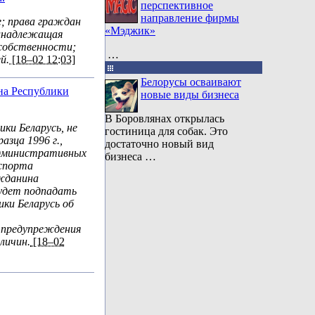
перспективное
направление фирмы
; права граждан
«Мэджик»
ринадлежащая
 собственности;
…
й.
[18–02 12:03]
Белорусы осваивают
на Республики
новые виды бизнеса
В Боровлянах открылась
ики Беларусь, не
гостиница для собак. Это
зца 1996 г.,
достаточно новый вид
административных
бизнеса …
аспорта
жданина
будет подпадать
ики Беларусь об
,
 предупреждения
личин.
[18–02