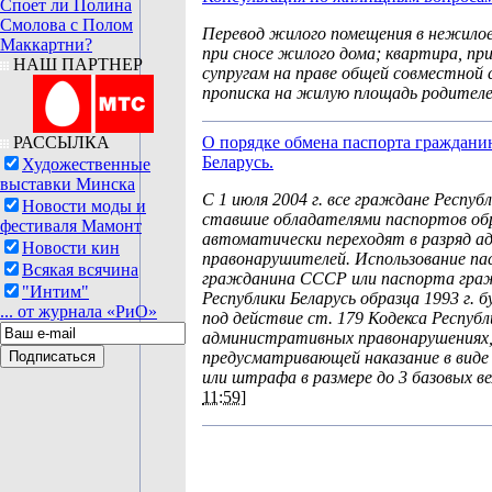
Споет ли Полина
Смолова с Полом
Перевод жилого помещения в нежилое
Маккартни?
при сносе жилого дома; квартира, п
НАШ ПАРТНЕР
супругам на праве общей совместной
прописка на жилую площадь родителе
РАССЫЛКА
О порядке обмена паспорта граждани
Беларусь.
Художественные
выставки Минска
С 1 июля 2004 г. все граждане Республ
Новости моды и
ставшие обладателями паспортов обра
фестиваля Мамонт
автоматически переходят в разряд 
Новости кин
правонарушителей. Использование п
Всякая всячина
гражданина СССР или паспорта гра
"Интим"
Республики Беларусь образца 1993 г. 
... от журнала «РиО»
под действие ст. 179 Кодекса Республ
административных правонарушениях
предусматривающей наказание в виде
или штрафа в размере до 3 базовых ве
11:59]