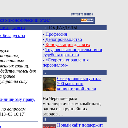
ово-экономический отдел
ции для всех
ПОДРАЗДЕЛЫ
Профессия
 Беларусь за
Делопроизводство
Консультации для всех
Трудовое законодательство и
арусь
судебная практика
ндартам,
«Секреты управления
иностранных
персоналом»
венных границ.
 действителен для
а (ранее
Северсталь выпустила
утратил силу
200 млн.тонн
конвертерной стали
На Череповецком
жилищному праву.
металлургическом комбинате,
одном из крупнейших
 по вопросам
заводов …
[13–03 16:17]
Новый сайт поддержит
.