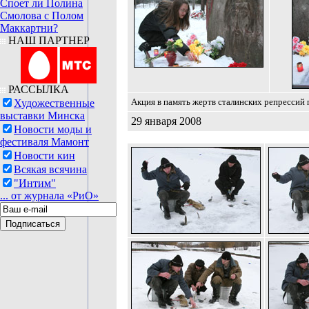
Споет ли Полина
Смолова с Полом
Маккартни?
НАШ ПАРТНЕР
РАССЫЛКА
Акция в память жертв сталинских репрессий 
Художественные
выставки Минска
29 января 2008
Новости моды и
фестиваля Мамонт
Новости кин
Всякая всячина
"Интим"
... от журнала «РиО»