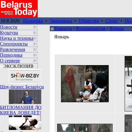
10 8 2026
Политика
•
Экономика
•
Общество
•
Спорт
•
Пр
Новости
Новости
›
Фоторепортаж
›
Январь
Культура
Январь
Наука и техника
Спецпроекты
Развлечения
Периодика
О сервере
ЭКСКЛЮЗИВ
Шоу-бизнес Беларуси
БИТЛОМАНИЯ ДО
КИЕВА ДОВЕДЕТ!