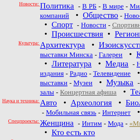
Новости:
Политика
-
В РБ
-
В мире
-
Ми
•
Общество
компаний
-
Ново
•
Спорт
-
Новости
-
Спортив
•
Происшествия
•
Регио
Культура:
Архитектура
•
Изоискусст
•
выставки Минска
-
Галереи
•
Литература
•
Медиа
-
издания
-
Радио
-
Телевидение
•
Музыка
выставки
-
Музеи
•
Те
залы
-
Концертная афиша
Наука и техника:
Авто
•
Археология
•
Био
-
Мобильная связь
-
Интернет
Спецпроекты:
Женщина
-
Интим
-
Мода
-
«М
•
Кто есть кто