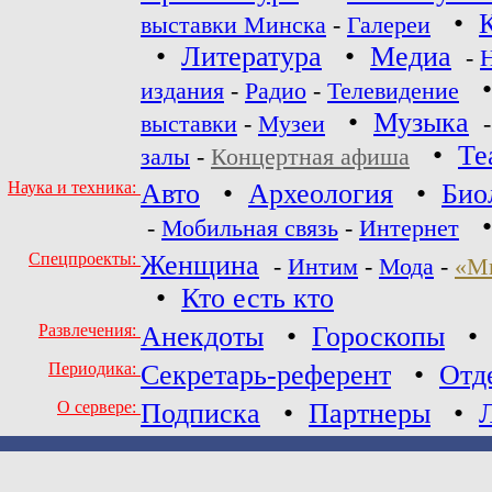
•
выставки Минска
-
Галереи
•
Литература
•
Медиа
-
издания
-
Радио
-
Телевидение
•
Музыка
выставки
-
Музеи
•
Те
залы
-
Концертная афиша
Наука и техника:
Авто
•
Археология
•
Био
-
Мобильная связь
-
Интернет
Спецпроекты:
Женщина
-
Интим
-
Мода
-
«М
•
Кто есть кто
Развлечения:
Анекдоты
•
Гороскопы
Периодика:
Секретарь-референт
•
Отд
О сервере:
Подписка
•
Партнеры
•