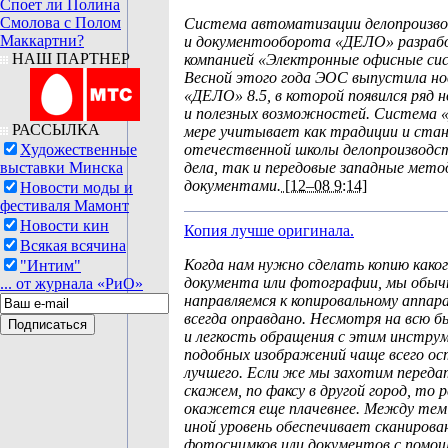
Споет ли Полина
Смолова с Полом
Система автоматизации делопроизв
Маккартни?
и документооборота «ДЕЛО» разрабо
НАШ ПАРТНЕР
компанией «Электронные офисные си
Весной этого года ЭОС выпустила но
«ДЕЛО» 8.5, в которой появился ряд 
и полезных возможностей. Система 
РАССЫЛКА
мере учитывает как традиции и ста
Художественные
отечественной школы делопроизводст
выставки Минска
дела, так и передовые западные мето
документами.
[12–08 9:14]
Новости моды и
фестиваля Мамонт
Новости кин
Копия лучше оригинала.
Всякая всячина
Когда нам нужно сделать копию каког
"Интим"
документа или фотографии, мы обычн
... от журнала «РиО»
направляемся к копировальному аппар
всегда оправдано. Несмотря на всю 
и легкость обращения с этим инстру
подобных изображений чаще всего о
лучшего. Если же мы захотим переда
скажем, по факсу в другой город, то 
окажется еще плачевнее. Между тем
иной уровень обеспечивает сканирова
фотоснимков или документов с помо