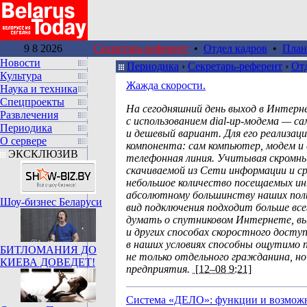
9 8 2026
Секретарь-референт
•
Отдел кадров
•
План
Новости
Периодика
›
Секретарь-референт
›
От
Культура
Жажда скорости.
Наука и техника
Спецпроекты
На сегодняшний день выход в Интерн
Развлечения
с использованием dial-up-модема — с
Периодика
и дешевый вариант. Для его реализац
О сервере
компонента: сам компьютер, модем и
ЭКСКЛЮЗИВ
телефонная линия. Учитывая скромн
скачиваемой из Сети информации и с
небольшое количество посещаемых и
абсолютному большинству наших пол
Шоу-бизнес Беларуси
вид подключения подходит больше все
думать о спутниковом Интернете, вы
и других способах скоростного досту
в наших условиях способны ощутимо
БИТЛОМАНИЯ ДО
не только отдельного гражданина, но
КИЕВА ДОВЕДЕТ!
предприятия.
[12–08 9:21]
Система «ДЕЛО»: функции и возможн