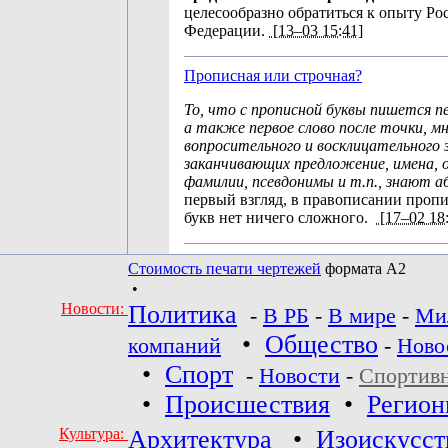
целесообразно обратиться к опыту Ро
Федерации.
[13–03 15:41]
Прописная или строчная?
То, что с прописной буквы пишется п
а также первое слово после точки, м
вопросительного и восклицательного з
заканчивающих предложение, имена, 
фамилии, псевдонимы и т.п., знают а
первый взгляд, в правописании проп
букв нет ничего сложного.
[17–02 18
Стоимость печати чертежей
формата А2
•
Новости:
Политика
-
В РБ
-
В мире
-
Ми
•
Общество
компаний
-
Ново
•
Спорт
-
Новости
-
Спортив
•
Происшествия
•
Регио
Культура:
Архитектура
•
Изоискусст