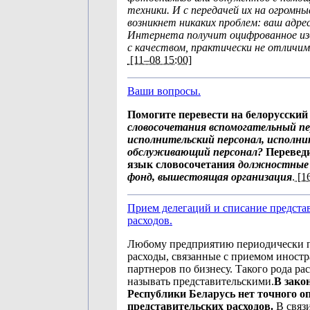
техники. И с передачей их на огромны
возникнет никаких проблем: ваш адр
Интернета получит оцифрованное и
с качеством, практически не отличи
[11–08 15:00]
Ваши вопросы.
Помогите перевести на белорусский
словосочетания вспомогательный пе
исполнительский персонал, исполни
обслуживающий персонал?
Переведи
язык словосочетания
должностные 
фонд, вышестоящая организация
.
[16
Прием делегаций и списание предста
расходов.
Любому предприятию периодически п
расходы, связанные с приемом иностр
партнеров по бизнесу. Такого рода ра
называть представительскими.
В зако
Республики Беларусь нет точного о
представительских расходов.
В связ