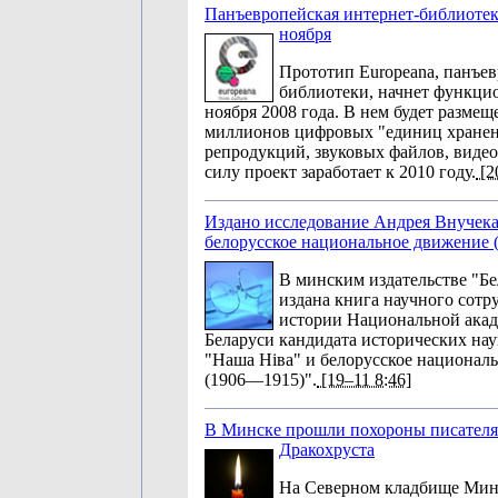
Панъевропейская интернет-библиотек
ноября
Прототип Europeana, панъев
библиотеки, начнет функци
ноября 2008 года. В нем будет размещ
миллионов цифровых "единиц хранения
репродукций, звуковых файлов, виде
силу проект заработает к 2010 году.
[2
Издано исследование Андрея Внучека
белорусское национальное движение
В минским издательстве "Бе
издана книга научного сотр
истории Национальной акад
Беларуси кандидата исторических на
"Наша Ніва" и белорусское национал
(1906—1915)".
[19–11 8:46]
В Минске прошли похороны писателя
Дракохруста
На Северном кладбище Минс