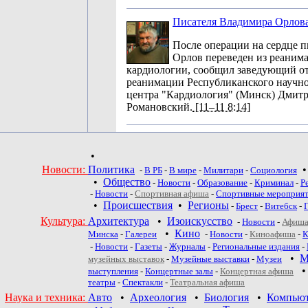
Писателя Владимира Орлов
После операции на сердце 
Орлов переведен из реаним
кардиологии, сообщил заведующий о
реанимации Республиканского научно
центра "Кардиология" (Минск) Дмит
Романовский.
[11–11 8:14]
•
Новости:
Политика
-
В РБ
-
В мире
-
Милитари
-
Социология
•
Общество
-
Новости
-
Образование
-
Криминал
-
Р
-
Новости
-
Спортивная афиша
-
Спортивные мероприя
•
Происшествия
•
Регионы
-
Брест
-
Витебск
-
Культура:
Архитектура
•
Изоискусство
-
Новости
-
Афиша
•
Кино
Минска
-
Галереи
-
Новости
-
Киноафиша
-
К
-
Новости
-
Газеты
-
Журналы
-
Региональные издания
-
•
М
музейных выставок
-
Музейные выставки
-
Музеи
выступления
-
Концертные залы
-
Концертная афиша
театры
-
Спектакли
-
Театральная афиша
Наука и техника:
Авто
•
Археология
•
Биология
•
Компью