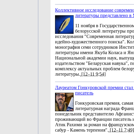
Коллективное исследование современ
литературы представлено в
11 ноября в Государственно
белорусской литературы пр
исследования "Современная литерату
идейно-художественного поиска". Ко
монография семи сотрудников Инстит
литературы имени Якуба Коласа и Я
Национальной академии наук, выпущ
издательством "Беларуская навука", 
комплексу актуальных проблем белор
литературы.
[12–11 9:54]
Лауреатом Гонкуровской премии стал
писатель
Гонкуровская премия, самая
литературная награда Франц
понедельник представителю Афганист
проживающий во Франции писатель и
Атик Рахими за роман на французско
сабур - Камень терпения".
[12–11 7:49]