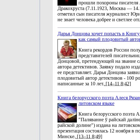
прошли похороны писателя
Дракохруста (7.11.1923, Москва — 14.
отметил сын писателя журналист Юри
не знает человека добрее и светлее от
Дарья Донцова хочет попасть в Книгу
как самый плодовитый авто
Книга рекордов России полу
представителей писательни
Донцовой, претендующей на звание с
автора детективов. Заявку подало изд
ее представляет. Дарья Донцова заяви
плодовитый автор детективов - 100 р
написанные за 10 лет.
[14–11 8:42]
Книга белорусского поэта Алеся Рязан
литовском языке
Книга белорусского поэта А
"Паляванне ў райскай даліне
райской долине") издана на литовском
презентация состоялась 12 ноября в п
Минске.
[13–11 8:49]