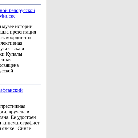
ной белорусской
 Минске
м музее истории
ошла презентация
ра: координаты
ллективная
ута языка и
нки Купалы
енная
посвящена
усской
 афганский
 престижная
ии, вручена в
ана. Ее удостоен
 кинематографист
м языке "Синге