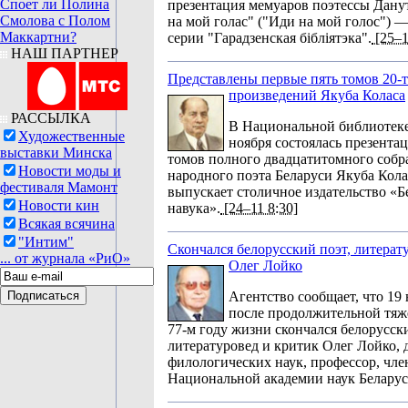
Споет ли Полина
презентация мемуаров поэтессы Дану
Смолова с Полом
на мой голас" ("Иди на мой голос") 
Маккартни?
серии "Гарадзенская бібліятэка".
[25–1
НАШ ПАРТНЕР
Представлены первые пять томов 20-
произведений Якуба Коласа
РАССЫЛКА
В Национальной библиотеке
Художественные
ноября состоялась презента
выставки Минска
томов полного двадцатитомного собр
Новости моды и
народного поэта Беларуси Якуба Кола
фестиваля Мамонт
выпускает столичное издательство «Б
Новости кин
навука».
[24–11 8:30]
Всякая всячина
"Интим"
Скончался белорусский поэт, литерат
... от журнала «РиО»
Олег Лойко
Агентство сообщает, что 19
после продолжительной тяж
77-м году жизни скончался белорусски
литературовед и критик Олег Лойко, 
филологических наук, профессор, чле
Национальной академии наук Беларус