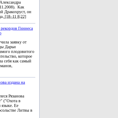
 Александра
11.2008). Как
й Дракохруст, он
ца.
[18–11 8:22]
 рекордов Гиннеса
р
чила заявку от
цы Дарьи
амого плодовитого
ательство, которое
ла себя как самый
оманов,
ова издана на
леся Рязанова
" ("Охота в
 языке. Ее
осольстве Литвы в