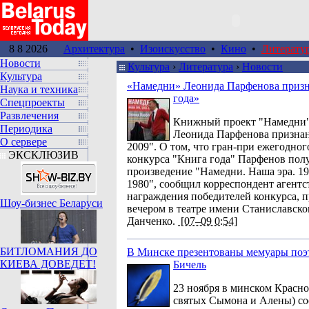
8 8 2026
Архитектура
•
Изоискусство
•
Кино
•
Литерату
Новости
Культура
›
Литература
›
Новости
Культура
«Намедни» Леонида Парфенова приз
Наука и техника
года»
Спецпроекты
Развлечения
Книжный проект "Намедни"
Периодика
Леонида Парфенова признан
О сервере
2009". О том, что гран-при ежегодно
ЭКСКЛЮЗИВ
конкурса "Книга года" Парфенов полу
произведение "Намедни. Наша эра. 19
1980", сообщил корреспондент агентс
награждения победителей конкурса, 
Шоу-бизнес Беларуси
вечером в театре имени Станиславск
Данченко.
[07–09 0:54]
БИТЛОМАНИЯ ДО
В Минске презентованы мемуары поэ
КИЕВА ДОВЕДЕТ!
Бичель
23 ноября в минском Красно
святых Сымона и Алены) со