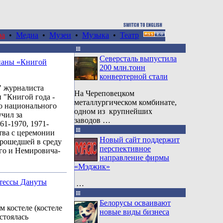
ра
•
Медиа
•
Музеи
•
Музыка
•
Театр
Северсталь выпустила
наны «Книгой
200 млн.тонн
конвертерной стали
 журналиста
На Череповецком
 "Книгой года -
металлургическом комбинате,
го национального
одном из крупнейших
чил за
заводов …
61-1970, 1971-
тва с церемонии
Новый сайт поддержит
прошедшей в среду
перспективное
ого и Немировича-
направление фирмы
«Мэджик»
тессы Дануты
…
Белорусы осваивают
м костеле (костеле
новые виды бизнеса
стоялась