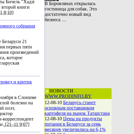
ты Бичель "Хадзі
В Боровлянах открылась
— второй книги
гостиница для собак. Это
1 8:10]
достаточно новый вид
бизнеса …
томного собрания
 Беларуси 21
ция первых пяти
ания произведений
са, которое
еларуская
уровед и критик
НОВОСТИ
WWW.PRODINFO.BY
 ноября в Слониме
12-08-10
Беларусь станет
елой болезни на
основным поставщиком
й поэт,
картофеля на рынок Татарстана
доктор
12-08-10
Цены на продукты
н-корреспондент
питания в Беларуси за семь
и.
[21–11 9:07]
месяцев увеличились на 6,1%